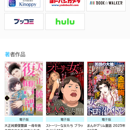
著者作品
電子版
電子版
電子版
大正純愛復讐譚 ～母を焼
ストーリーな女たち ブラッ
まんがグリム童話 2025年