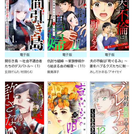
電子版
電子版
電子版
間引き島 ～社会不適合者
仇討ち娼婦 ～家族惨殺か
夫の不倫は「町ぐるみ」 ～
たちのデスバトル～ （1）
ら始まる血の報復～ （11）
妻をハブるクズたちに制裁
を～ （1）
玄田げんた
村田らむ
飯島淳子
あしだかおる
アオイセイ