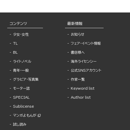
コンテンツ
最新情報
少女・女性
お知らせ
TL
フェア・イベント情報
BL
書店様へ
ライトノベル
海外ライセンシー
青年・一般
公式SNSアカウント
グラビア・写真集
作家一覧
モーター誌
Keyword list
SPECIAL
Author list
Sublicense
マンガよもんが
試し読み