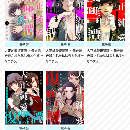
電子版
電子版
電子版
大正純愛復讐譚 ～母を焼
大正純愛復讐譚 ～母を焼
大正純愛復讐譚 ～母を焼
き殺された私は鬼と化す～
き殺された私は鬼と化す～
き殺された私は鬼と化す～
（5）
（4）
（3）
なつまろ。
なつまろ。
なつまろ。
電子版
電子版