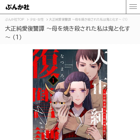
ぶんか社TOP
少女・女性
大正純愛復讐譚 ～母を焼き殺された私は鬼と化す～ （1）
大正純愛復讐譚 ～母を焼き殺された私は鬼と化す
～ （1）