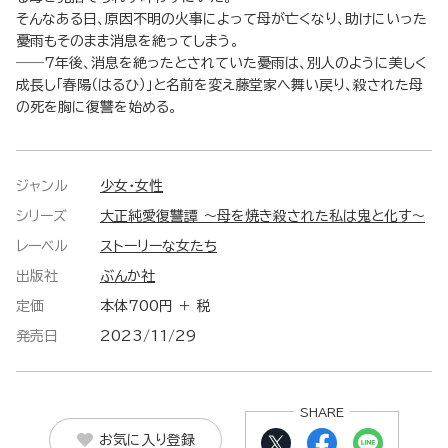
そんなある日、原因不明の火事によって母が亡くなり、助けにいった
憂雨もそのまま消息を絶ってしまう。
――7年後、消息を絶ったとされていた憂雨は、別人のように美しく
成長し「春陽（はるひ）」と名前を変え藤堂家へ舞い戻り、殺された母
の死を胸に復讐を始める。
ジャンル
少女・女性
シリーズ
大正純愛復讐譚 ～母を焼き殺された私は鬼と化す～
レーベル
ストーリーな女たち
出版社
ぶんか社
定価
本体700円 ＋ 税
発売日
2023/11/29
SHARE
お気に入り登録