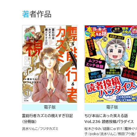
著者作品
電子版
電子版
霊能行者カズミの視えすぎ日記
ちび本当にあった笑える話
（分冊版）
Vol.236 読者投稿パラダイス
流水りんこ
フジタカズミ
桜木さゆみ
磋藤にゅすけ
魔神ぐ
子
poko
流水りんこ
熊田プウ助