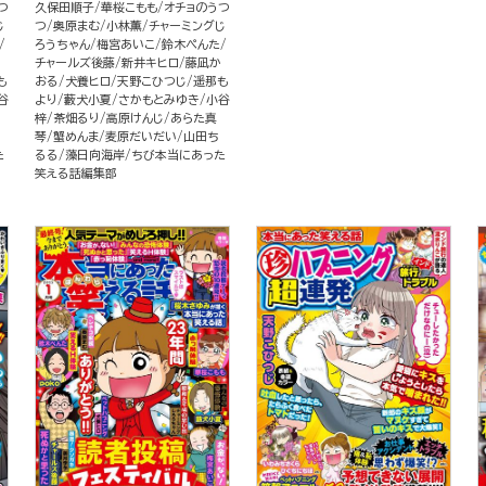
つ
久保田順子
華桜こもも
オチョのうつ
じ
つ
奥原まむ
小林薫
チャーミングじ
ろうちゃん
梅宮あいこ
鈴木ぺんた
チャールズ後藤
新井キヒロ
藤凪か
も
おる
犬養ヒロ
天野こひつじ
遥那も
谷
より
藪犬小夏
さかもとみゆき
小谷
梓
茶畑るり
高原けんじ
あらた真
琴
蟹めんま
麦原だいだい
山田ち
た
るる
藻日向海岸
ちび本当にあった
笑える話編集部