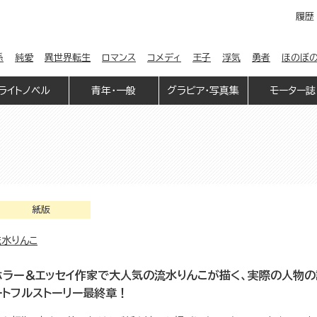
履歴
係
純愛
異世界転生
ロマンス
コメディ
王子
浮気
勇者
ほのぼ
ライトノベル
青年・一般
グラビア・写真集
モーター誌
紙版
流水りんこ
ホラー＆エッセイ作家で大人気の流水りんこが描く、実際の人物
ートフルストーリー最終章！