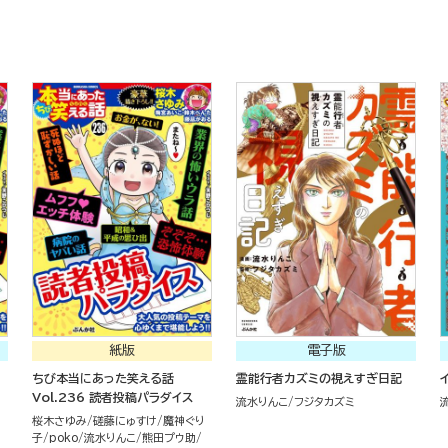
紙版
電子版
ちび本当にあった笑える話
霊能行者カズミの視えすぎ日記
Vol.236 読者投稿パラダイス
流水りんこ
フジタカズミ
り
桜木さゆみ
磋藤にゅすけ
魔神ぐり
子
poko
流水りんこ
熊田プウ助