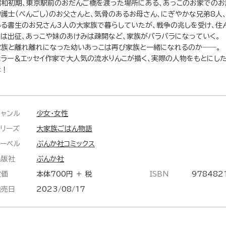
昭和初期、東京駅前のおだんご橋を渡った場所にある、あっこのお家でのお
辯護士（べんごし）のお父さんと、気骨のあるお母さん、にぎやかな兄弟8人
いる書生のお兄さん3人の大家族で暮らしていたが、戦争の兆しを受け、住
ちは出征、あっこや妹のあけみは疎開など、家族がバラバラになっていく。
家族と離れ離れになった幼いあっこは再び家族と一緒になれるのか――。
ホラー＆エッセイ作家で大人気の流水りんこが描く、実際の人物をもとにした
章！
ジャンル
少女・女性
シリーズ
大家族ごはん物語
レーベル
ぶんか社コミックス
出版社
ぶんか社
定価
本体700円 ＋ 税
ISBN
978482
発売日
2023/08/17