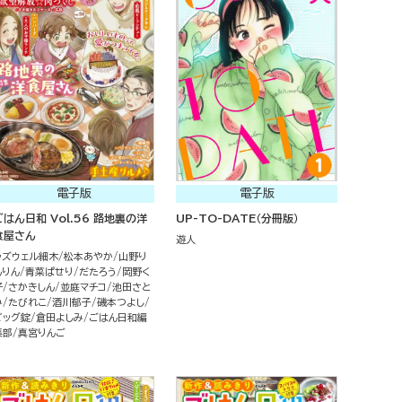
電子版
電子版
ごはん日和 Vol.56 路地裏の洋
UP-TO-DATE（分冊版）
食屋さん
遊人
ラズウェル細木
松本あやか
山野り
んりん
青菜ぱせり
だたろう
岡野く
仔
さかきしん
並庭マチコ
池田さと
み
たびれこ
酒川郁子
磯本つよし
ビッグ錠
倉田よしみ
ごはん日和編
集部
真宮りんご