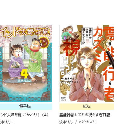
電子版
紙版
インド夫婦茶碗 おかわり！ （4）
霊能行者カズミの視えすぎ日記
流水りんこ
流水りんこ
フジタカズミ