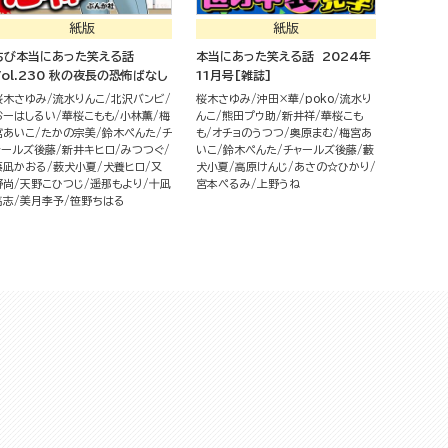
紙版
紙版
ちび本当にあった笑える話
本当にあった笑える話 2024年
Vol.230 秋の夜長の恐怖ばなし
11月号[雑誌]
桜木さゆみ
流水りんこ
北沢バンビ
桜木さゆみ
沖田×華
poko
流水り
おーはしるい
華桜こもも
小林薫
梅
んこ
熊田プウ助
新井祥
華桜こも
宮あいこ
たかの宗美
鈴木ぺんた
チ
も
オチョのうつつ
奥原まむ
梅宮あ
ャールズ後藤
新井キヒロ
みつつぐ
いこ
鈴木ぺんた
チャールズ後藤
藪
藤凪かおる
薮犬小夏
犬養ヒロ
又
犬小夏
高原けんじ
あさの☆ひかり
野尚
天野こひつじ
遥那もより
十凪
宮本ぺるみ
上野うね
高志
美月李予
笹野ちはる