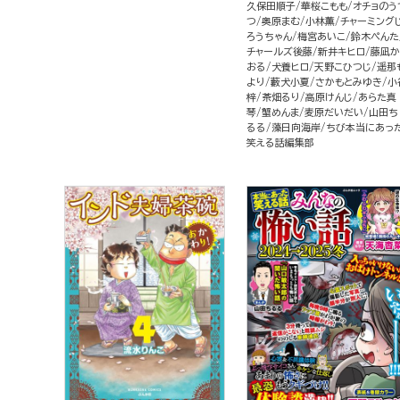
久保田順子
華桜こもも
オチョのう
つ
奥原まむ
小林薫
チャーミング
ろうちゃん
梅宮あいこ
鈴木ぺんた
チャールズ後藤
新井キヒロ
藤凪か
おる
犬養ヒロ
天野こひつじ
遥那
より
藪犬小夏
さかもとみゆき
小
梓
茶畑るり
高原けんじ
あらた真
琴
蟹めんま
麦原だいだい
山田ち
るる
藻日向海岸
ちび本当にあっ
笑える話編集部