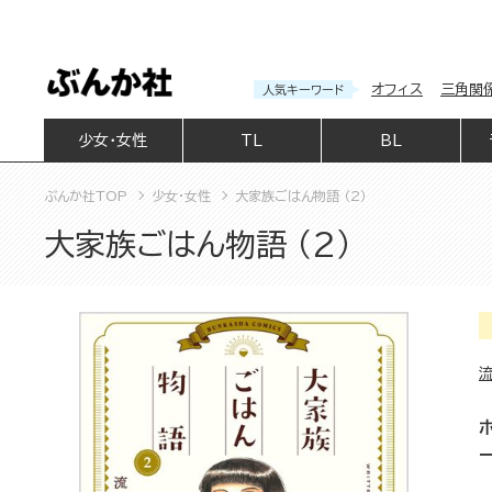
オフィス
三角関
人気キーワード
少女・女性
TL
BL
ぶんか社TOP
少女・女性
大家族ごはん物語 （2）
大家族ごはん物語 （2）