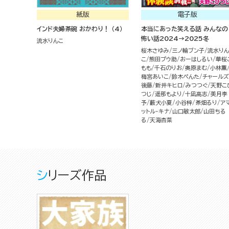
紙版
電子版
インド夫婦茶碗 おかわり！ （4）
本当にあった笑える話 みんなの
怖い話2024→2025冬
流水りんこ
桜木さゆみ
三ノ輪ブン子
流水りん
こ
熊田プウ助
おーはしるい
華桜
もも
千石のりお
奥原まむ
小林薫
梅宮あいこ
鈴木ぺんた
チャールズ
後藤
新井キヒロ
みつつぐ
天野こ
つじ
遥那もより
十凪高志
美月李
予
藪犬小夏
小谷梓
茶畑るり
ア
ットル・キナ
山口敏太郎
山田ちる
る
天海杏菜
シリーズ作品