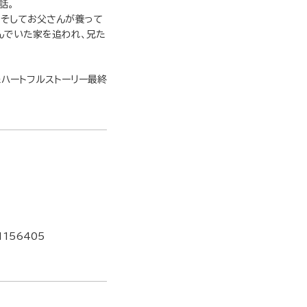
話。
、そしてお父さんが養って
んでいた家を追われ、兄た
ハートフルストーリー最終
1156405