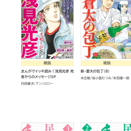
紙版
紙版
まんがでイッキ読み！浅見光彦 死
新・蒼太の包丁（８）
者からのメッセージSP
本庄敬
桜小路むつみ
末田雄一郎
内田康夫
アンソロジー