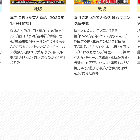
紙版
紙版
本当にあった笑える話 2025年
本当にあった笑える話 珍ハプニン
1月号[雑誌]
グ超連発
桜木さゆみ
沖田×華
poko
流水り
桜木さゆみ
沖田×華
成見香
こ
んこ
熊田プウ助
新井祥
華桜こも
穂
poko
英治あかり
流水りんこ
も
奥原まむ
チャーミングじろうちゃ
熊田プウ助
北沢バンビ
久保田順
ん
梅宮あいこ
鈴木ぺんた
チャール
子
華桜こもも
ひぐちにちほ
奥原ま
ひ
ズ後藤
犬養ヒロ
美月李予
藪犬小
む
いわみちさくら
梅宮あいこ
鈴木
夏
高原けんじ
あさの☆ひかり
宮本
ぺんた
チャールズ後藤
藤凪かおる
マ
ぺるみ
犬養ヒロ
天野こひつじ
遥那もより
美月李予
藪犬小夏
小谷梓
高原け
んじ
あらた真琴