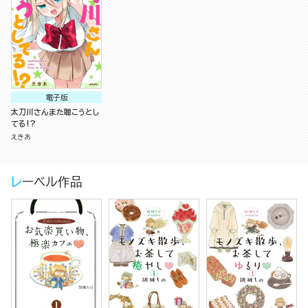
電子版
太刀川さんまた聴こうとし
てる!?
えきあ
レーベル作品