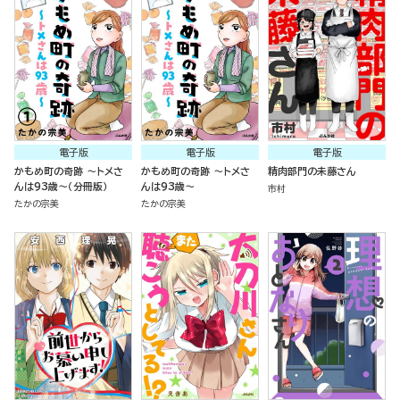
電子版
電子版
電子版
かもめ町の奇跡 ～トメさ
かもめ町の奇跡 ～トメさ
精肉部門の未藤さん
んは93歳～（分冊版）
んは93歳～
市村
たかの宗美
たかの宗美