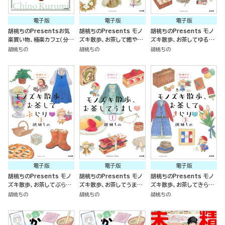
電子版
電子版
電子版
胡桃ちのPresentsお気
胡桃ちのPresents モノ
胡桃ちのPresents モノ
楽買い物、極楽カフェ（分冊
ズキ散歩、お茶して癒やし
ズキ散歩、お茶してゆるり
版）
（分冊版）
（分冊版）
胡桃ちの
胡桃ちの
胡桃ちの
電子版
電子版
電子版
胡桃ちのPresents モノ
胡桃ちのPresents モノ
胡桃ちのPresents モノ
ズキ散歩、お茶してぶらり
ズキ散歩、お茶してうまし
ズキ散歩、お茶してきらり
（分冊版）
（分冊版）
（分冊版）
胡桃ちの
胡桃ちの
胡桃ちの