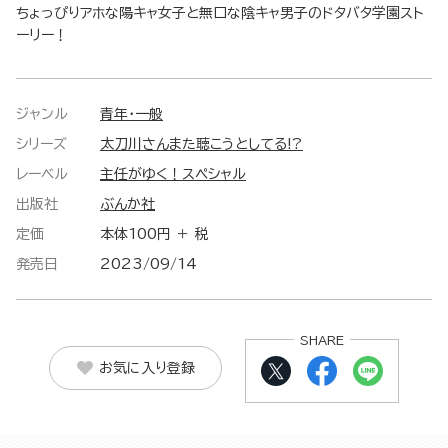
ちょっぴりアホな陽キャ女子と無口な陰キャ男子のドタバタ学園スト
ーリー！
ジャンル
青年・一般
シリーズ
太刀川さんまた聴こうとしてる!?
レーベル
主任がゆく！スペシャル
出版社
ぶんか社
定価
本体100円 ＋ 税
発売日
2023/09/14
SHARE
お気に入り登録