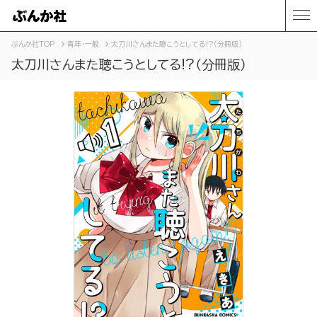
ぶんか社TOP
青年・一般
太刀川さんまた聴こうとしてる!?（分冊版）
太刀川さんまた聴こうとしてる!?（分冊版）