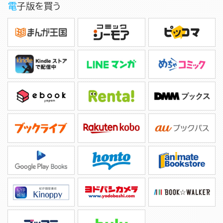
電子版を買う