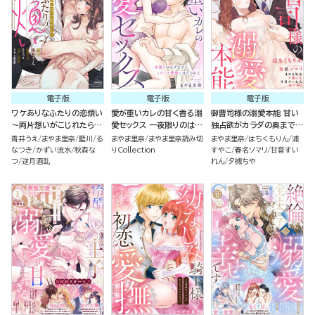
電子版
電子版
電子版
ワケありなふたりの恋煩い
愛が重いカレの甘く香る溺
御曹司様の溺愛本能 甘い
～両片想いがこじれたら～
愛セックス 一夜限りのはず
独占欲がカラダの奥まで
（4）
なのにとろイキ愛撫にほだ
（6）
青井うえ
まやま里奈
藍川
る
まやま里奈
まやま里奈読み切
まやま里奈
はちくもりん
浦
されて（単話版）
なつき
かずい流水
秋森な
りCollection
すやこ
春名ソマリ
甘音すい
つ
逆月酒乱
れん
夕槻ちや