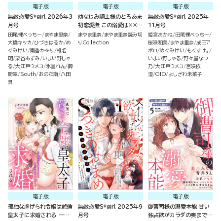
電子版
電子版
電子版
無敵恋愛S*girl 2026年3
幼なじみ騎士様のとろあま
無敵恋愛S*girl 2025年
月号
初恋愛撫 この溺愛は×××
11月号
のせいじゃないようです
田尾裸べっちー
まやま里奈
まやま里奈
まやま里奈読み切
姫宮あかね
田尾裸べっちー
（単話版）
大橋キッカ
ひづきはるか
め
りCollection
桜咲和美
まやま里奈
成田ア
ぐみけい
南香かをり
椎名
ポロ
めぐみけい
もくすけ。
明
栗谷あずみ
いまい野しゃ
いまい野しゃる
野々屋なつ
る
大江戸ウメコ
氷堂れん
御
乃
大江戸ウメコ
宮咲依
厨翠
South
おのだ南
八田
澄
OIO
よしざわ未菜子
具
電子版
電子版
電子版
孤独な虐げられ令嬢は絶倫
無敵恋愛S*girl 2025年9
御曹司様の溺愛本能 甘い
皇太子に求婚される 一夜
月号
独占欲がカラダの奥まで