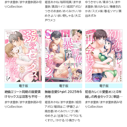
だけでは終われないとろあ
（5）
まやま里奈
まやま里奈読み切
姫宮あかね
桜咲和美
まやま
ゆうきせりあ
青井うえ
まや
ま溺愛エッチ（単話版）
りCollection
里奈
真田ハイジ
成田アポロ
ま里奈
鈴川みなと
幾春別た
つきのおまめ
めぐみけい
ゆ
かお
スズメ柴
春名ソマリ
栗
めきよ
いまい野しゃる
大江
谷あずみ
戸ウメコ
電子版
電子版
電子版
絶倫エリート同期の溺愛漬
無敵恋愛S*girl 2025年6
初恋カレ（※愛重め）と8年
けセックスは沼落ち不可避
月号
越しの再会セックス（単話
です！ 一途で大きすぎる
版）
まやま里奈
まやま里奈読み切
姫宮あかね
まやま里奈
成田
まやま里奈
まやま里奈読み切
愛に甘く抱き潰されて（単
りCollection
アポロ
堀田はご
伊藤さよ
りCollection
話版）
南志都
めぐみけい
ゴリ実
ゆめきよ
出海うに
サウロ
も
くすけ。
かける
小島きいち