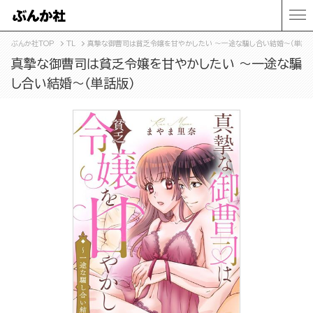
ぶんか社TOP
TL
真摯な御曹司は貧乏令嬢を甘やかしたい ～一途な騙し合い結婚～（単話版
真摯な御曹司は貧乏令嬢を甘やかしたい ～一途な騙
し合い結婚～（単話版）