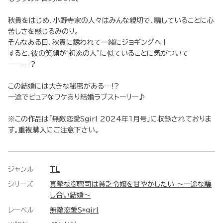
秋貴をはじめ、小野寺家の人々はみんな親切で、騙していることに心
苦しさを感じるみのり。
そんなある日、秋貴に誘われて一緒にジョギングへ！
すると、彼の笑顔が‟初恋の人”に似ていることに気がついて
――…？
この結婚には大きな秘密がある…!?
一途でピュアなワケあり結婚ラブストーリー♪
※この作品は「無敵恋愛Sgirl 2024年1月号」に収録されておりま
す。重複購入にご注意下さい。
ジャンル
TL
シリーズ
真摯な御曹司は貧乏令嬢を甘やかしたい ～一途な騙
し合い結婚～
レーベル
無敵恋愛S*girl