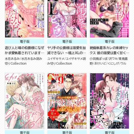
電子版
電子版
電子版
遊び人と噂の伯爵様になぜ
ヤリ手の公爵様は溺愛を加
絶倫執着系カレの束縛セッ
か求愛執着されています
減できない ～極上XLのめ
クス 彼の溺愛は重く甘く私
～絶倫わからセックスでど
ろめろピストン 今日も明日
を壊す （2）
水月あるみ
水月あるみ読み
ユイザキサメ
ユイザキサメ読
小田島ぽっぽ
沢ワカ
青島嘉
ちゅパコ愛を奥まで教え込
も、その先も…～（単話版）
切りCollection
み切りCollection
野
おけいど
くにしげ
ウル
まれて～（単話版）
電子版
電子版
電子版