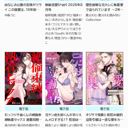
幼なじみ公爵の劣情がツラ
無敵恋愛S*girl 2026年8
理性崩壊な元カレに執着愛
イ この溺愛は、10年前から
月号
で迫られています ～2年ぶ
決まっていたようです （3）
りの再会でメロついたら抱
中条うに
桜咲和美
成田アポロ
稲本い
黒川えむ
黒川えむ読み切り
き潰されました～（単話版）
ねこ
おおひらしるす
南志都
Collection
米子
フジヒナタ
いまい野し
ゃる
大江戸ウメコ
てばさき
のぶお
South
おのだ南
小
栗もえ
雨笠うれい
黒宮ゆね
こ
電子版
電子版
電子版
むっつり千紘くんの絶倫束
元ヤン虎太郎くんがありえ
オジサマ侯爵と仮初め婚約
縛執着セックス 激重同期の
んメロすぎる!? 初恋幼な
没落令嬢は一途な愛をカラ
クソデカ愛でハメ堕とされ
じみのとろとろ執愛セック
ダの奥まで注ぎ込まれて
粂川めめ
粂川めめ読み切り
絹宮くより
絹宮くより読み切
くらさわ
くらさわ読み切り