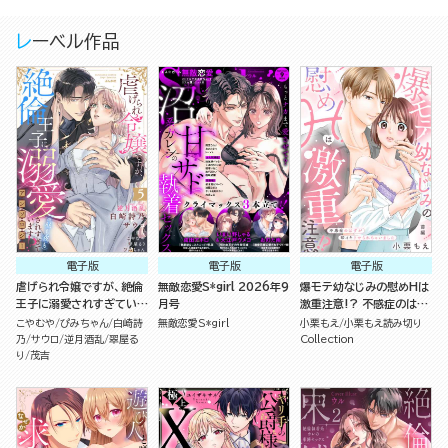
レーベル作品
電子版
電子版
電子版
虐げられ令嬢ですが、絶倫
無敵恋愛S*girl 2026年9
爆モテ幼なじみの慰めHは
王子に溺愛されすぎていま
月号
激重注意!? 不感症のはず
す!?（※昼も夜も）アンソ
が即イキさせられちゃいま
こやむや
ぴみちゃん
白崎詩
無敵恋愛S*girl
小栗もえ
小栗もえ読み切り
ロジー （5）
した（単話版）
乃
サウロ
逆月酒乱
翠屋る
Collection
り
茂吉