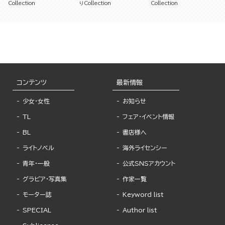
ました（単話版）
スで抱き潰されて（単話版）
（単話版）
Collection
りCollection
Collection
コンテンツ
最新情報
少女・女性
お知らせ
TL
フェア・イベント情報
BL
書店様へ
ライトノベル
海外ライセンシー
青年・一般
公式SNSアカウント
グラビア・写真集
作家一覧
モーター誌
Keyword list
SPECIAL
Author list