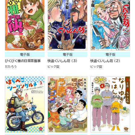
電子版
電子版
電子版
びくびく雅の日常茶飯事
快盗くいしん坊 （3）
快盗くいしん坊 （2）
だたろう
ビッグ錠
ビッグ錠