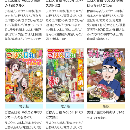
ごはん日和 Vol.55 秋旅
ごはん日和 Vol.54 スパイ
ごはん日和 Vol.53 週末
♪ 行楽グルメ
スのトリコ
はっちゃけごはん
小松鳩
ラズウェル細木
松本
ラズウェル細木
松本あやか
伊藤あんよ
ラズウェル細木
あやか
山野りんりん
だたろ
山野りんりん
青菜ぱせり
だ
松本あやか
山野りんりん
青
う
岡野く仔
さかきしん
たび
たろう
岡野く仔
さかきしん
菜ぱせり
だたろう
元町夏
れこ
無動むど
犬彦・フィッツ
池田さとみ
たびれこ
なぐ
央
岡野く仔
さかきしん
後藤
ジェラルド
磯本つよし
米戸
も
磯本つよし
榊こつぶ
ご
羽矢子
魚乃目三太
池田さと
卵田
ビッグ錠
ごはん日和編
はん日和編集部
真宮りんご
み
たびれこ
磯本つよし
横
集部
真宮りんご
サメマチオ
迷子
橋本コメヒコ
山陽香
真宮りんご
電子版
電子版
紙版
ごはん日和 Vol.52 キッチ
ごはん日和 Vol.51 ドドン
美味い話にゃ肴あり （14）
ンカー☆ぐるめぐり
と大鍋！
ラズウェル細木
ラズウェル細木
松本あやか
ラズウェル細木
松本あやか
山野りんりん
青菜ぱせり
元
山野りんりん
青菜ぱせり
だ