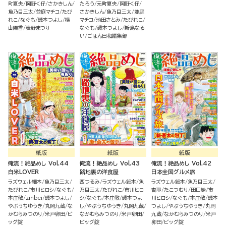
町夏央
岡野く仔
さかきしん
たろう
元町夏央
岡野く仔
魚乃目三太
並庭マチコ
たび
さかきしん
魚乃目三太
並庭
れこ
なぐも
磯本つよし
横
マチコ
池田さとみ
たびれこ
山陽香
表野まつり
なぐも
磯本つよし
新島なる
い
ごはん日和編集部
紙版
紙版
紙版
俺流！絶品めし Vol.44
俺流！絶品めし Vol.43
俺流！絶品めし Vol.42
白米LOVER
路地裏の洋食屋
日本全国グルメ旅
ラズウェル細木
魚乃目三太
西つるみ
ラズウェル細木
魚
ラズウェル細木
魚乃目三太
たびれこ
市川ヒロシ
なぐも
乃目三太
たびれこ
市川ヒロ
杏耶
たこつむり
田口始
市
本庄敬
zinbei
磯本つよし
シ
なぐも
本庄敬
磯本つよ
川ヒロシ
なぐも
本庄敬
磯本
やぶうちゆうき
丸岡九蔵
な
し
やぶうちゆうき
丸岡九蔵
つよし
やぶうちゆうき
丸岡
かむらみつのり
米戸卵田
ビ
なかむらみつのり
米戸卵田
九蔵
なかむらみつのり
米戸
ッグ錠
ビッグ錠
卵田
ビッグ錠