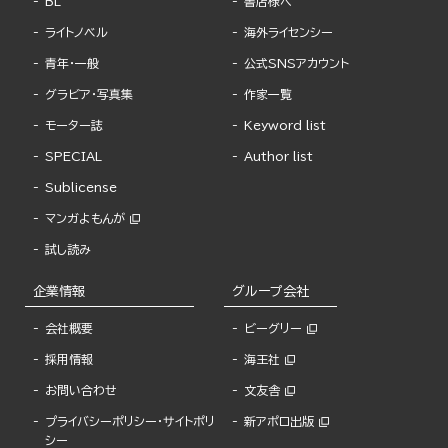
BL
書店様へ
ライトノベル
海外ライセンシー
青年・一般
公式SNSアカウント
グラビア・写真集
作家一覧
モーター誌
Keyword list
SPECIAL
Author list
Sublicense
マンガよもんが
試し読み
企業情報
グループ会社
会社概要
ビーグリー
採用情報
海王社
お問い合わせ
文友舎
プライバシーポリシー・サイトポリ
新アポロ出版
シー