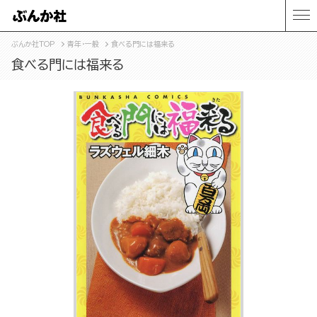
ぶんか社TOP
青年・一般
食べる門には福来る
食べる門には福来る