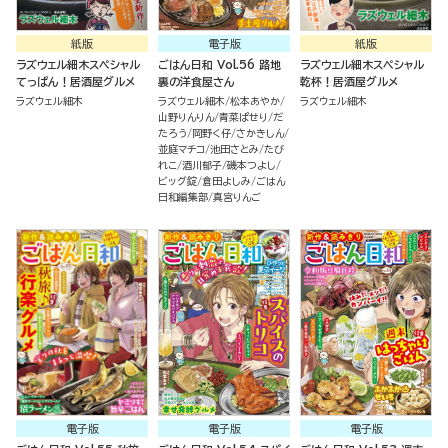
紙版
電子版
紙版
ラズウェル細木スペシャル
ごはん日和 Vol.56 路地
ラズウェル細木スペシャル
てっぱん！居酒屋グルメ
裏の洋食屋さん
乾杯！居酒屋グルメ
ラズウェル細木
ラズウェル細木
松本あやか
ラズウェル細木
山野りんりん
青菜ぱせり
だ
たろう
岡野く仔
さかきしん
並庭マチコ
池田さとみ
たび
れこ
酒川郁子
磯本つよし
ビッグ錠
倉田よしみ
ごはん
日和編集部
真宮りんご
電子版
電子版
電子版