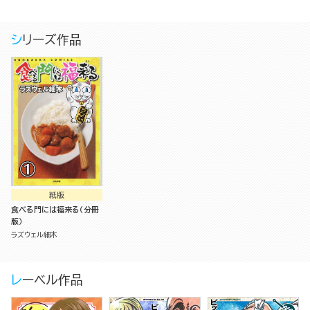
シリーズ作品
紙版
食べる門には福来る（分冊
版）
ラズウェル細木
レーベル作品