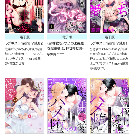
電子版
電子版
電子版
ラブキス！more Vol.82
（※性欲も）つよつよ悪魔
ラブキス！more Vol.81
な侯爵様は、押せ押せおし
黒柴パン
あめよ
真坂
高須
ひさまつえいと
あめよ
あず
かけ姫をとろぱちゅ交尾で
加ちさ
宇宙野ユニコ
ミノ
マ
たか
高須加ちさ
すみ
宇宙
宇宙野ユニコ
わからせたい（分冊版）
オst
ラブキス！more編集
野ユニコ
ミノ
飛鳥ハルコ
み
部
井野之せち
よし花
ラブキス！more編集
部
南ひかり