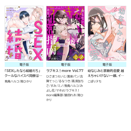
電子版
電子版
電子版
「SEXしたなら結婚だろ」
ラブキス！more Vol.77
幼なじみと禁断的恋愛 越
クールなハイスペ同僚は執
えちゃいけない一線、イっ
ひさまつえいと
黒柴パン
古
着ヤバ男でした!?（分冊
ちゃって… （2）
賀てっこ
るなつき
高須加ち
飛鳥ハルコ
南ひかり
こぽりヌち
版）
さ
すみ
ミノ
飛鳥ハルコ
み
よし花
マオst
ラブキス！
more編集部
猫田れお
南ひ
かり