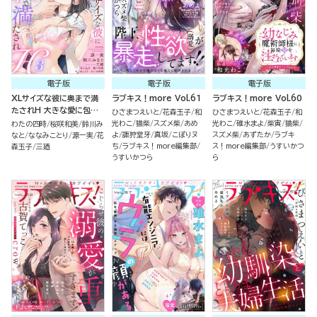
電子版
電子版
電子版
XLサイズな彼に奥まで満
ラブキス！more Vol.61
ラブキス！more Vol.60
たされH 大きな愛に包み
ひさまつえいと
花森玉子
和
ひさまつえいと
花森玉子
和
込まれる蜜夜 （3）
光わこ
猫柴
スズメ柴
あめ
光わこ
碓水まよ
柴寅
猫柴
わたの四時
桜咲和美
鈴川み
よ
諏狩堂牙
真坂
こぽりヌ
スズメ柴
あずたか
ラブキ
なと
ななみことり
源一実
花
ち
ラブキス！more編集部
ス！more編集部
うすいかつ
森玉子
三廼
うすいかつら
ら