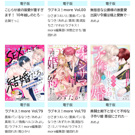
電子版
電子版
電子版
こじらせ彼の溺愛が重すぎ
ラブキス！more Vol.80
無慈悲な公爵様の激重愛
ます！ 10年越しのとろ甘
出戻り令嬢は極上愛撫でハ
ひさまつえいと
黒柴パン
る
えっち試してみる？ （4）
メ堕とされる（分冊版）
なつき
あめよ
真坂
高須加
古賀てっこ
あめよ
ちさ
マオst
ラブキス！
more編集部
井野之せち
猫
田れお
電子版
電子版
電子版
ラブキス！more Vol.79
ラブキス！more Vol.78
黒騎士殿下と甘くて不埒な
子作り婚 悪役にされた令
黒柴パン
るなつき
あめよ
ひさまつえいと
黒柴パン
る
嬢はイかされ啼かされ暴か
真坂
ミノ
飛鳥ハルコ
みよし
なつき
あずたか
高須加ち
あめよ
れる （2）
花
ラブキス！more編集部
さ
ミノ
マオst
ラブキス！
猫田れお
南ひかり
more編集部
猫田れお