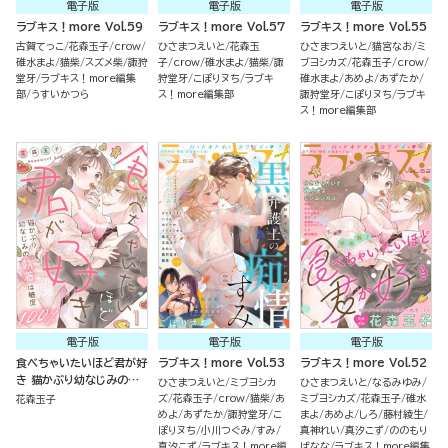
電子版
電子版
電子版
ラブキス！more Vol.59
ラブキス！more Vol.57
ラブキス！more Vol.55
古賀てっこ
花森玉子
crow
ひさまつえいと
花森玉
ひさまつえいと
猫宮なお
ミ
碓水まよ
猫柴
スズメ柴
諏狩
子
crow
碓水まよ
猫柴
諏
ブヨシカズ
花森玉子
crow
堂牙
ラブキス！more編集
狩堂牙
こぽりヌち
ラブキ
碓水まよ
あめよ
あずたか
部
うすいかつら
ス！more編集部
諏狩堂牙
こぽりヌち
ラブキ
ス！more編集部
電子版
電子版
電子版
食べちゃいたいほど君が好
ラブキス！more Vol.53
ラブキス！more Vol.52
き 猫かぶり幼なじみの執
ひさまつえいと
ミブヨシカ
ひさまつえいと
なるみゆみ
着は糖度100％（分冊版）
ズ
花森玉子
crow
猫柴
あ
ミブヨシカズ
花森玉子
碓水
花森玉子
めよ
あずたか
諏狩堂牙
こ
まよ
あめよ
しろ
藤村綾生
ぽりヌち
小川つぐみ
すみ
真神れい
真汐こず
ののもり
真汐こず
ラブキス！more編
ばなな
ラブキス！more編集