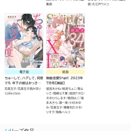
集部
部
大江戸ウメコ
電子版
紙版
ちゅーして、ハグして、何度
無敵恋愛S*girl 2023年
でも 年下の彼はおっきな
7月号[雑誌]
愛を隠し切れない（単話版）
花森玉子
花森玉子読み切り
姫宮あかね
桃宮ちょこ
青山
Collection
りさ
尾崎七千夏
成田アポロ
おおひらしるす
堀田はご
海
本あきら
源一実
小村あゆ
み
花森玉子
幾春別たかお
りすヲ
飛鳥ハルコ