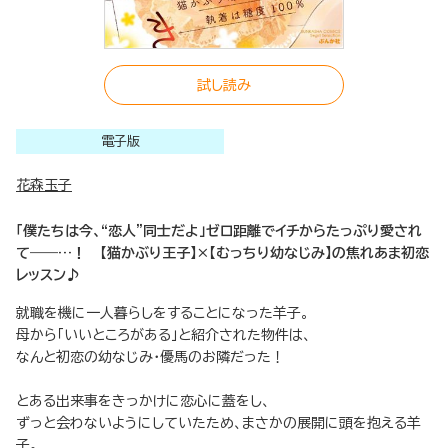
試し読み
電子版
花森玉子
「僕たちは今、“恋人”同士だよ」ゼロ距離でイチからたっぷり愛され
て――…！ 【猫かぶり王子】×【むっちり幼なじみ】の焦れあま初恋
レッスン♪
就職を機に一人暮らしをすることになった羊子。
母から「いいところがある」と紹介された物件は、
なんと初恋の幼なじみ・優馬のお隣だった！
とある出来事をきっかけに恋心に蓋をし、
ずっと会わないようにしていたため、まさかの展開に頭を抱える羊
子。