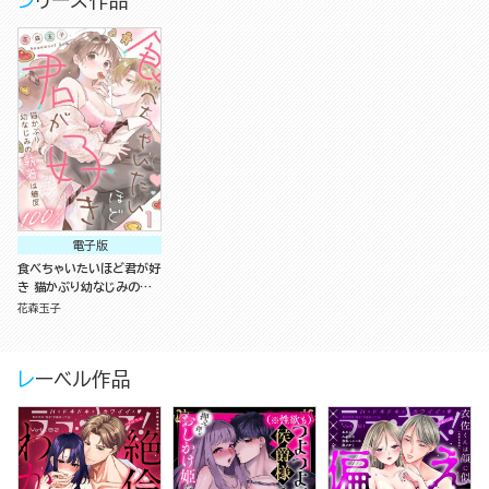
シリーズ作品
電子版
食べちゃいたいほど君が好
き 猫かぶり幼なじみの執
着は糖度100％（分冊版）
花森玉子
レーベル作品