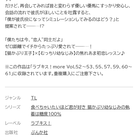
だけど、再会してみれば昔と変わらず優しい優馬にすっかり安心し、
会話の流れで彼氏がほしいことを吐露すると、
「僕が彼氏役になってシミュレーションしてみるのはどう？」と
提案されて――…!?
「僕たちは今、“恋人”同士だよ」
ゼロ距離でイチからたっぷり愛されて――…！
【猫かぶり王子】×【むっちり幼なじみ】の焦れあま初恋レッスン♪
※この作品は「ラブキス！more Vol.52～53、55、57、59、60～
61」に収録されています。重複購入にご注意下さい。
ジャンル
TL
シリーズ
食べちゃいたいほど君が好き 猫かぶり幼なじみの執
着は糖度100％
レーベル
ラブキス！
出版社
ぶんか社