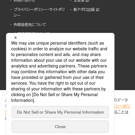
お問い合わせ
文友舎
プライバシーポリシー・サイトポリ
新アポロ出版
シー
外部送信先について
内部通報制度について
ぶんか社が運営するサイトでは、利便性向上のためにCookie等のデータ
を使用しています。 当社のCookieについての詳細は、「
プライバシーポリ
シー
」をご覧ください。当サイトでは、訪問者の個人情報を追跡することは
ABJマークは、この電子書店・電子書籍配信サービスが、著作権者からコンテンツ使用許諾を
ありません。
得た正規版配信サービスであることを示す登録商標(登録番号 第6091713号)です。
ABJマークの詳細、ABJマークを掲示しているサービスの一覧はこちら。
https://aebs.or.jp/
同意する