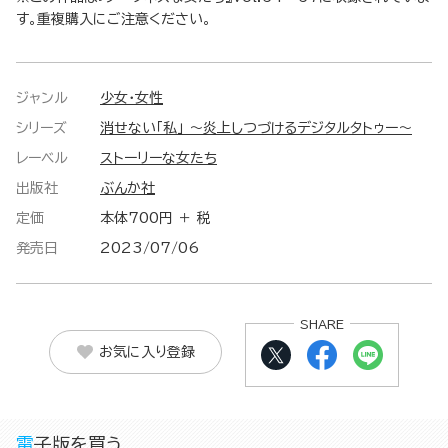
す。重複購入にご注意ください。
ジャンル
少女・女性
シリーズ
消せない「私」 ～炎上しつづけるデジタルタトゥー～
レーベル
ストーリーな女たち
出版社
ぶんか社
定価
本体700円 ＋ 税
発売日
2023/07/06
SHARE
お気に入り登録
電子版を買う