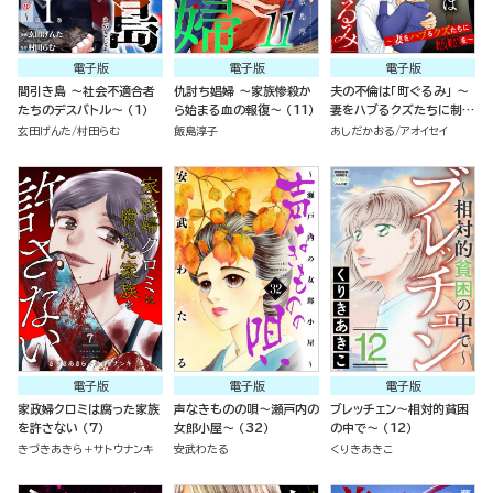
電子版
電子版
電子版
間引き島 ～社会不適合者
仇討ち娼婦 ～家族惨殺か
夫の不倫は「町ぐるみ」 ～
たちのデスバトル～ （1）
ら始まる血の報復～ （11）
妻をハブるクズたちに制裁
を～ （1）
玄田げんた
村田らむ
飯島淳子
あしだかおる
アオイセイ
電子版
電子版
電子版
家政婦クロミは腐った家族
声なきものの唄～瀬戸内の
ブレッチェン～相対的貧困
を許さない （7）
女郎小屋～ （32）
の中で～ （12）
きづきあきら＋サトウナンキ
安武わたる
くりきあきこ