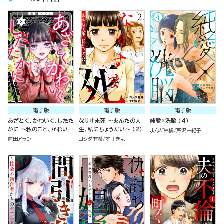
電子版
電子版
電子版
あざとく、かわいく、したた
なりすま死 ～あんたの人
純愛×洗脳 （4）
かに ～私のこと、かわいい
生、私にちょうだい～ （2）
まんだ林檎
芹沢由紀子
だけだと思ってた？～
前田アラン
ヨシダ有希
すけきよ
（8）