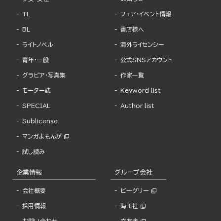
TL
フェア・イベント情報
BL
書店様へ
ライトノベル
海外ライセンシー
青年・一般
公式SNSアカウント
グラビア・写真集
作家一覧
モーター誌
Keyword list
SPECIAL
Author list
Sublicense
マンガよもんが
試し読み
企業情報
グループ会社
会社概要
ビーグリー
採用情報
海王社