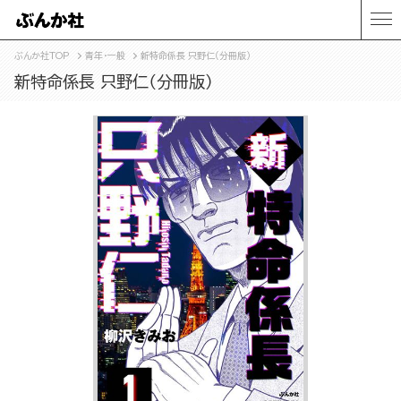
ぶんか社TOP
青年・一般
新特命係長 只野仁（分冊版）
新特命係長 只野仁（分冊版）