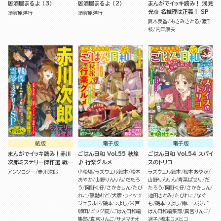
居酒屋まるよ （3）
居酒屋まるよ （2）
まんがでイッキ読み！ 浅見
光彦 名推理は正義！ SP
須賀原洋行
須賀原洋行
夏木美香
あさみさとる
渡千
枝
内田康夫
紙版
電子版
電子版
まんがでイッキ読み！赤川
ごはん日和 Vol.55 秋旅
ごはん日和 Vol.54 スパイ
次郎ミステリー傑作選 戦
♪ 行楽グルメ
スのトリコ
慄！霊感ミステリーSP
アンソロジー
赤川次郎
小松鳩
ラズウェル細木
松本
ラズウェル細木
松本あやか
あやか
山野りんりん
だたろ
山野りんりん
青菜ぱせり
だ
う
岡野く仔
さかきしん
たび
たろう
岡野く仔
さかきしん
れこ
無動むど
犬彦・フィッツ
池田さとみ
たびれこ
なぐ
ジェラルド
磯本つよし
米戸
も
磯本つよし
榊こつぶ
ご
卵田
ビッグ錠
ごはん日和編
はん日和編集部
真宮りんご
集部
真宮りんご
サメマチオ
迷子
橋本コメヒコ