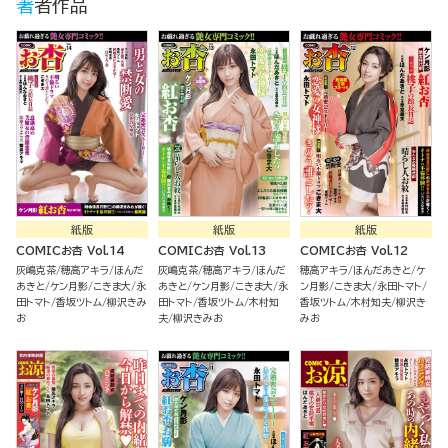
著者作品
紙版
紙版
紙版
COMICお杏 Vol.14
COMICお杏 Vol.13
COMICお杏 Vol.12
灰嶋克茶
穂高アキラ
ほんだ
灰嶋克茶
穂高アキラ
ほんだ
穂高アキラ
ほんだあきと
ケ
あきと
ケン月影
こきま大
永
あきと
ケン月影
こきま大
永
ン月影
こきま大
永田トマト
田トマト
香坂ツトム
柳沢きみ
田トマト
香坂ツトム
木村知
香坂ツトム
木村知夫
柳沢き
お
夫
柳沢きみお
みお