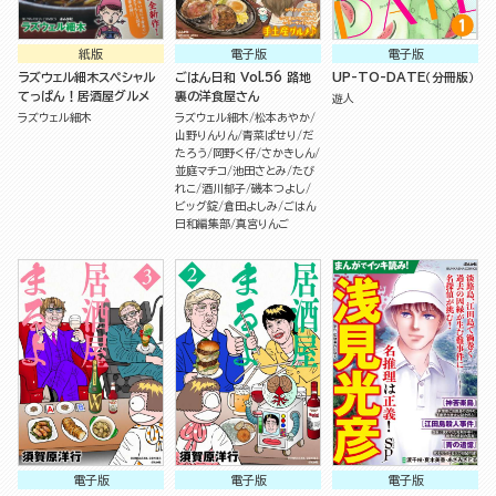
紙版
電子版
電子版
ラズウェル細木スペシャル
ごはん日和 Vol.56 路地
UP-TO-DATE（分冊版）
てっぱん！居酒屋グルメ
裏の洋食屋さん
遊人
ラズウェル細木
ラズウェル細木
松本あやか
山野りんりん
青菜ぱせり
だ
たろう
岡野く仔
さかきしん
並庭マチコ
池田さとみ
たび
れこ
酒川郁子
磯本つよし
ビッグ錠
倉田よしみ
ごはん
日和編集部
真宮りんご
電子版
電子版
電子版