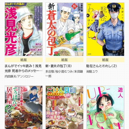
紙版
紙版
紙版
まんがでイッキ読み！浅見
新・蒼太の包丁（８）
駐在さんとわたし（２）
光彦 死者からのメッセージ
本庄敬
桜小路むつみ
末田雄
尚騎ユウ
SP
一郎
内田康夫
アンソロジー