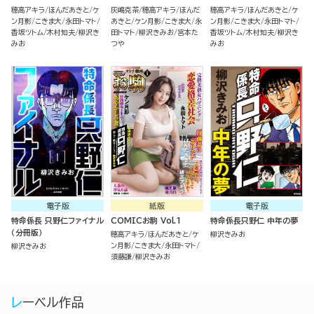
穂高アキラ
ほんだあきと
ケ
灰嶋克茶
穂高アキラ
ほんだ
穂高アキラ
ほんだあきと
ケ
ン月影
こきま大
永田トマト
あきと
ケン月影
こきま大
永
ン月影
こきま大
永田トマト
香坂ツトム
木村知夫
柳沢き
田トマト
柳沢きみお
宮本た
香坂ツトム
木村知夫
柳沢き
みお
つや
みお
電子版
紙版
電子版
特命係長 只野仁ファイナル
COMICお駒 Vol.1
特命係長只野仁 中年の夢
（分冊版）
穂高アキラ
ほんだあきと
ケ
柳沢きみお
ン月影
こきま大
永田トマト
柳沢きみお
須藤謙
柳沢きみお
レーベル作品