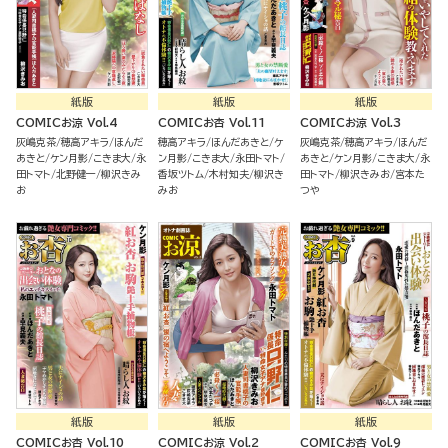
紙版
紙版
紙版
COMICお涼 Vol.4
COMICお杏 Vol.11
COMICお涼 Vol.3
灰嶋克茶
穂高アキラ
ほんだ
穂高アキラ
ほんだあきと
ケ
灰嶋克茶
穂高アキラ
ほんだ
あきと
ケン月影
こきま大
永
ン月影
こきま大
永田トマト
あきと
ケン月影
こきま大
永
田トマト
北野健一
柳沢きみ
香坂ツトム
木村知夫
柳沢き
田トマト
柳沢きみお
宮本た
お
みお
つや
紙版
紙版
紙版
COMICお杏 Vol.10
COMICお涼 Vol.2
COMICお杏 Vol.9