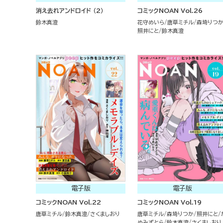
消え去れアンドロイド （2）
コミックNOAN Vol.26
鈴木真澄
花守めいら
唐草ミチル
森埼りつ
照井にと
鈴木真澄
電子版
電子版
コミックNOAN Vol.22
コミックNOAN Vol.19
唐草ミチル
鈴木真澄
さくましおり
唐草ミチル
森埼りつか
照井にと
めみずとら
鈴木真澄
さくましおり