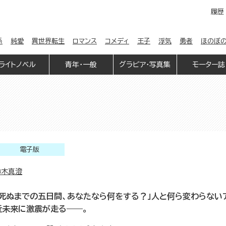
履歴
係
純愛
異世界転生
ロマンス
コメディ
王子
浮気
勇者
ほのぼ
ライトノベル
青年・一般
グラビア・写真集
モーター誌
電子版
鈴木真澄
「死ぬまでの五日間、あなたなら何をする？」人と何ら変わらない
近未来に激震が走る――。