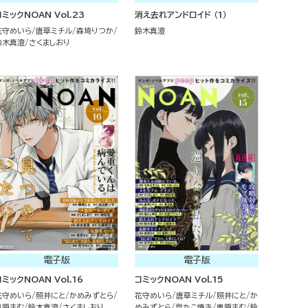
コミックNOAN Vol.23
消え去れアンドロイド （1）
花守めいら
唐草ミチル
森埼りつか
鈴木真澄
鈴木真澄
さくましおり
電子版
電子版
コミックNOAN Vol.16
コミックNOAN Vol.15
花守めいら
照井にと
かめみずとら
花守めいら
唐草ミチル
照井にと
か
奥原まむ
鈴木真澄
さくましおり
めみずとら
塩たこ焼き
奥原まむ
鈴