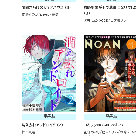
問題だらけのシェアハウス （3）
攻略対象がモブ執事になりまし
（3）
森埼りつか
peep
美愛
照井にと
peep
日之影ソラ
電子版
電子版
消え去れアンドロイド （2）
コミックNOAN Vol.27
鈴木真澄
花守めいら
唐草ミチル
森埼りつ