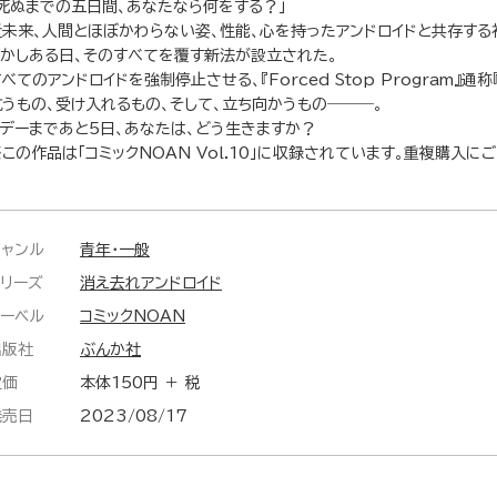
「死ぬまでの五日間、あなたなら何をする？」
近未来、人間とほぼかわらない姿、性能、心を持ったアンドロイドと共存する
しかしある日、そのすべてを覆す新法が設立された。
べてのアンドロイドを強制停止させる、『Forced Stop Program』通称『F
抗うもの、受け入れるもの、そして、立ち向かうもの―――。
Xデーまであと5日、あなたは、どう生きますか？
この作品は「コミックNOAN Vol.10」に収録されています。重複購入に
ジャンル
青年・一般
シリーズ
消え去れアンドロイド
レーベル
コミックNOAN
出版社
ぶんか社
定価
本体150円 ＋ 税
発売日
2023/08/17