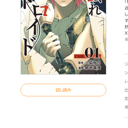
す
※
試し読み