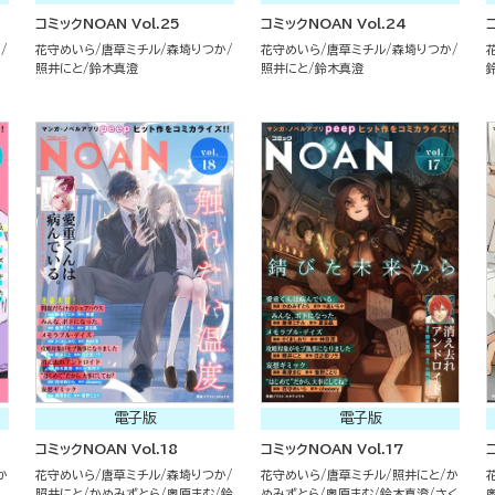
コミックNOAN Vol.25
コミックNOAN Vol.24
か
花守めいら
唐草ミチル
森埼りつか
花守めいら
唐草ミチル
森埼りつか
照井にと
鈴木真澄
照井にと
鈴木真澄
電子版
電子版
コミックNOAN Vol.18
コミックNOAN Vol.17
か
花守めいら
唐草ミチル
森埼りつか
花守めいら
唐草ミチル
照井にと
か
照井にと
かめみずとら
奥原まむ
鈴
めみずとら
奥原まむ
鈴木真澄
さく