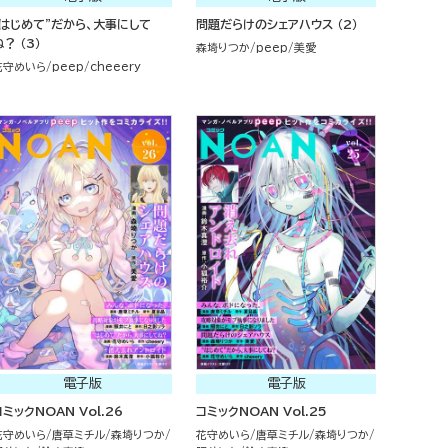
“はじめて”だから、大事にして
問題だらけのシェアハウス （2）
ね？ （3）
森埼りつか
peep
美愛
花守めいら
peep
cheeery
電子版
電子版
コミックNOAN Vol.26
コミックNOAN Vol.25
花守めいら
唐草ミチル
森埼りつか
花守めいら
唐草ミチル
森埼りつか