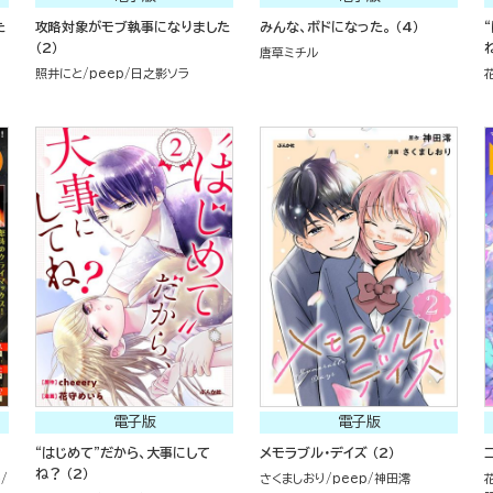
た
攻略対象がモブ執事になりました
みんな、ボドになった。 （4）
（2）
唐草ミチル
照井にと
peep
日之影ソラ
電子版
電子版
“はじめて”だから、大事にして
メモラブル・デイズ （2）
ね？ （2）
か
さくましおり
peep
神田澪