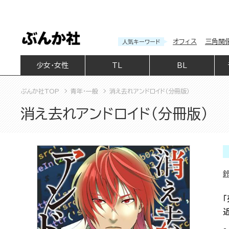
オフィス
三角関
人気キーワード
少女・女性
TL
BL
ぶんか社TOP
青年・一般
消え去れアンドロイド（分冊版）
消え去れアンドロイド（分冊版）