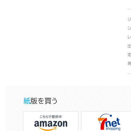
紙版を買う