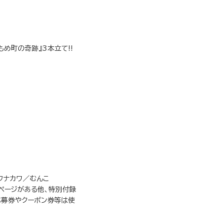
め町の奇跡』3本立て!!
フナカワ／むんこ
ページがある他、特別付録
応募券やクーポン券等は使