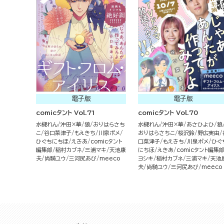
電子版
電子版
comicタント Vol.71
comicタント Vol.70
水槻れん
沖田×華
狼
おりはらさち
水槻れん
沖田×華
あさひよひ
狼
こ
谷口菜津子
もえきち
川泉ポメ
おりはらさちこ
桜沢鈴
野広実由
ひぐちにちほ
えきあ
comicタント
口菜津子
もえきち
川泉ポメ
ひぐ
編集部
稲村カブネ
三浦マキ
天池康
にちほ
えきあ
comicタント編集
夫
尚騎ユウ
三河尻あび
meeco
ヨシキ
稲村カブネ
三浦マキ
天池
夫
尚騎ユウ
三河尻あび
meeco