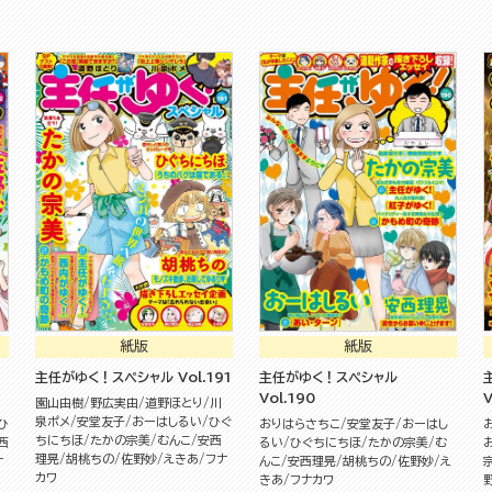
紙版
紙版
主任がゆく！スペシャル Vol.191
主任がゆく！スペシャル
Vol.190
V
園山由樹
野広実由
道野ほとり
川
泉ポメ
安堂友子
おーはしるい
ひぐ
ひ
おりはらさちこ
安堂友子
おーはし
ちにちほ
たかの宗美
むんこ
安西
西
るい
ひぐちにちほ
たかの宗美
む
理晃
胡桃ちの
佐野妙
えきあ
フナ
ナ
んこ
安西理晃
胡桃ちの
佐野妙
え
カワ
きあ
フナカワ