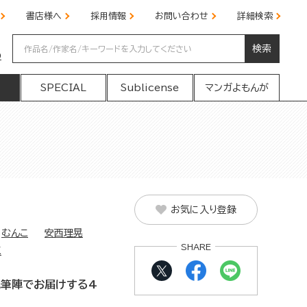
書店様へ
採用情報
お問い合わせ
詳細検索
検索
の
SPECIAL
Sublicense
マンガよもんが
お気に入り登録
むんこ
安西理晃
SHARE
K
執筆陣でお届けする4