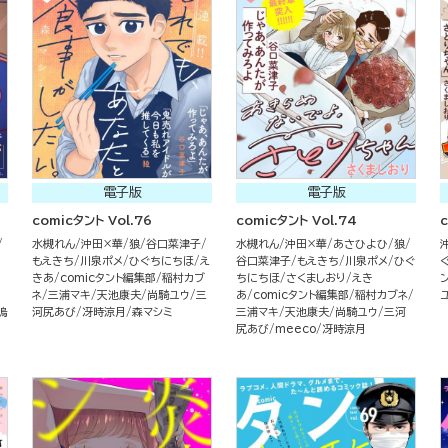
電子版
電子版
comicタント Vol.76
comicタント Vol.74
c
水槻れん
沖田×華
狼
谷口菜津子
水槻れん
沖田×華
あさひよひ
狼
もえきち
川泉ポメ
ひぐちにちほ
え
谷口菜津子
もえきち
川泉ポメ
ひぐ
きあ
comicタント編集部
稲村カブ
ちにちほ
さくましおり
えき
ネ
三浦マキ
天池康夫
尚騎ユウ
三
あ
comicタント編集部
稲村カブネ
嗚
河尻あび
冴時涼月
森マシミ
三浦マキ
天池康夫
尚騎ユウ
三河
尻あび
meeco
冴時涼月