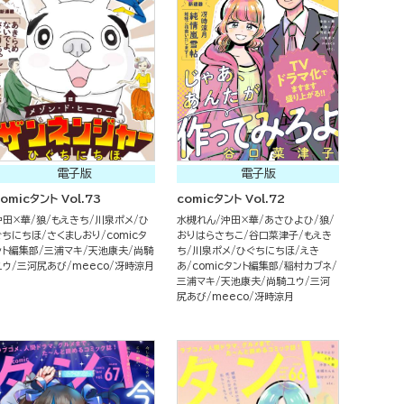
電子版
電子版
omicタント Vol.73
comicタント Vol.72
沖田×華
狼
もえきち
川泉ポメ
ひ
水槻れん
沖田×華
あさひよひ
狼
ぐちにちほ
さくましおり
comicタ
おりはらさちこ
谷口菜津子
もえき
ント編集部
三浦マキ
天池康夫
尚騎
ち
川泉ポメ
ひぐちにちほ
えき
ユウ
三河尻あび
meeco
冴時涼月
あ
comicタント編集部
稲村カブネ
三浦マキ
天池康夫
尚騎ユウ
三河
尻あび
meeco
冴時涼月