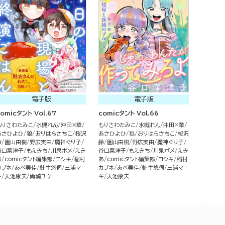
電子版
電子版
omicタント Vol.67
comicタント Vol.66
もりさわたみこ
水槻れん
沖田×華
もりさわたみこ
水槻れん
沖田×華
あさひよひ
狼
おりはらさちこ
桜沢
あさひよひ
狼
おりはらさちこ
桜沢
鈴
園山由樹
野広実由
魔神ぐり子
鈴
園山由樹
野広実由
魔神ぐり子
谷口菜津子
もえきち
川泉ポメ
えき
谷口菜津子
もえきち
川泉ポメ
えき
あ
comicタント編集部
ヨシキ
稲村
あ
comicタント編集部
ヨシキ
稲村
カブネ
あべ美佳
針生悠伺
三浦マ
カブネ
あべ美佳
針生悠伺
三浦マ
キ
天池康夫
尚騎ユウ
キ
天池康夫