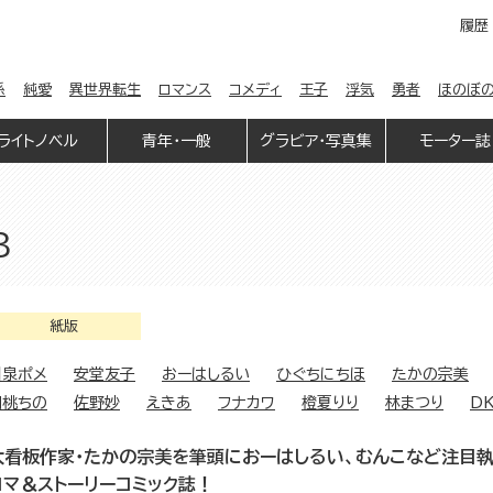
履歴
係
純愛
異世界転生
ロマンス
コメディ
王子
浮気
勇者
ほのぼ
ライトノベル
青年・一般
グラビア・写真集
モーター誌
3
紙版
川泉ポメ
安堂友子
おーはしるい
ひぐちにちほ
たかの宗美
胡桃ちの
佐野妙
えきあ
フナカワ
橙夏りり
林まつり
D
大看板作家・たかの宗美を筆頭におーはしるい、むんこなど注目
コマ＆ストーリーコミック誌！