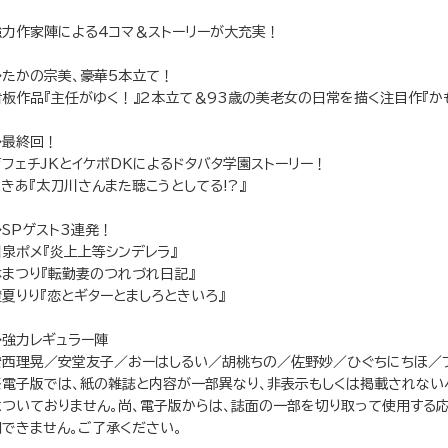
強力作家陣による4コマ＆ストーリーが大充実！
◆たかの宗美、豪華5本立て！
看板作品『主任がゆく！』2本立て＆93歳の美老女の日常を描く注目作『かも
◆最終回！
声フェチJKとイケボDKによるドタバタ学園ストーリー！
えきあ『太刀川さんまた聴こうとしてる!?』
◆SPゲスト3連発！
川泉ポメ『炎上上等シンデレラ』
林まつり『転勤妻のつれづれ日記』
橙夏りり『恋とギターとましろときいろ』
◆強力レギュラー陣
安西理晃／安堂友子／おーはしるい／胡桃ちの／佐野妙／ひぐちにちほ／
※電子版では、紙の雑誌と内容が一部異なり、非表示もしくは掲載されない
はついておりません。尚、電子版からは、誌面の一部を切り取って使用する
用できません。ご了承ください。