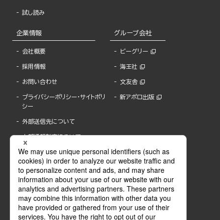
試し読み
企業情報
グループ会社
会社概要
ビーグリー
採用情報
海王社
お問い合わせ
文友舎
プライバシーポリシー・サイトポリ
新アポロ出版
シー
外部送信先について
内部通報制度について