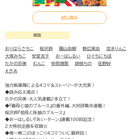
試し読み
紙版
おりはらさちこ
桜沢鈴
園山由樹
野広実由
流水りんこ
大塚みちこ
安堂友子
おーはしるい
ひぐちにちほ
たかの宗美
むんこ
安西理晃
胡桃ちの
佐野妙
えきあ
強力執筆陣による4コマ＆ストーリーが大充実！
◆読み応え満点！
たかの宗美・大人気連載2本立て！
◆『義母と娘のブルース』の番外編、大好評集中連載！
桜沢鈴『祖母と孫娘のブルース』
◆おーはしるい『あい・ターン』連載100回記念！
2大特別企画を収録☆
◆唯一無二のほっこり4コマついに最終回！