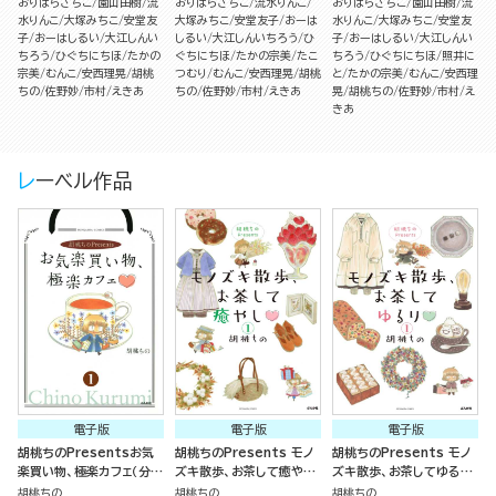
おりはらさちこ
園山由樹
流
おりはらさちこ
流水りんこ
おりはらさちこ
園山由樹
流
水りんこ
大塚みちこ
安堂友
大塚みちこ
安堂友子
おーは
水りんこ
大塚みちこ
安堂友
子
おーはしるい
大江しんい
しるい
大江しんいちろう
ひ
子
おーはしるい
大江しんい
ちろう
ひぐちにちほ
たかの
ぐちにちほ
たかの宗美
たこ
ちろう
ひぐちにちほ
照井に
宗美
むんこ
安西理晃
胡桃
つむり
むんこ
安西理晃
胡桃
と
たかの宗美
むんこ
安西理
ちの
佐野妙
市村
えきあ
ちの
佐野妙
市村
えきあ
晃
胡桃ちの
佐野妙
市村
え
きあ
レーベル作品
電子版
電子版
電子版
胡桃ちのPresentsお気
胡桃ちのPresents モノ
胡桃ちのPresents モノ
楽買い物、極楽カフェ（分冊
ズキ散歩、お茶して癒やし
ズキ散歩、お茶してゆるり
版）
（分冊版）
（分冊版）
胡桃ちの
胡桃ちの
胡桃ちの