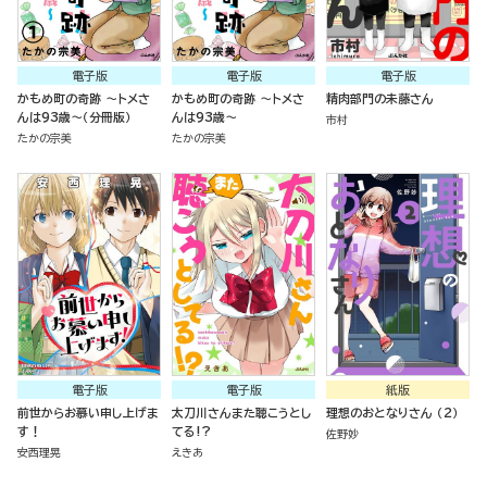
電子版
電子版
電子版
かもめ町の奇跡 ～トメさ
かもめ町の奇跡 ～トメさ
精肉部門の未藤さん
んは93歳～（分冊版）
んは93歳～
市村
たかの宗美
たかの宗美
電子版
電子版
紙版
前世からお慕い申し上げま
太刀川さんまた聴こうとし
理想のおとなりさん （2）
す！
てる!?
佐野妙
安西理晃
えきあ