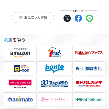
SHARE
お気に入り登録
紙版を買う