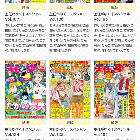
紙版
紙版
紙版
主任がゆく！スペシャル
主任がゆく！スペシャル
主任がゆく！スペシャル
Vol.187
Vol.186
Vol.185
おりはらさちこ
桜沢鈴
園山
おりはらさちこ
桜沢鈴
園山
おりはらさちこ
園山由樹
流
由樹
流水りんこ
大塚みちこ
由樹
流水りんこ
大塚みちこ
水りんこ
大塚みちこ
安堂友
安堂友子
おーはしるい
ひぐ
安堂友子
おーはしるい
ひぐ
子
おーはしるい
大江しんい
ちにちほ
たかの宗美
たこつ
ちにちほ
たかの宗美
むん
ちろう
ひぐちにちほ
たかの
むり
むんこ
安西理晃
胡桃ち
こ
安西理晃
胡桃ちの
佐野
宗美
むんこ
安西理晃
胡桃
の
佐野妙
えきあ
妙
市村
えきあ
ちの
佐野妙
市村
えきあ
紙版
紙版
紙版
主任がゆく！スペシャル
主任がゆく！スペシャル
主任がゆく！スペシャル
Vol.184
Vol.183
Vol.182