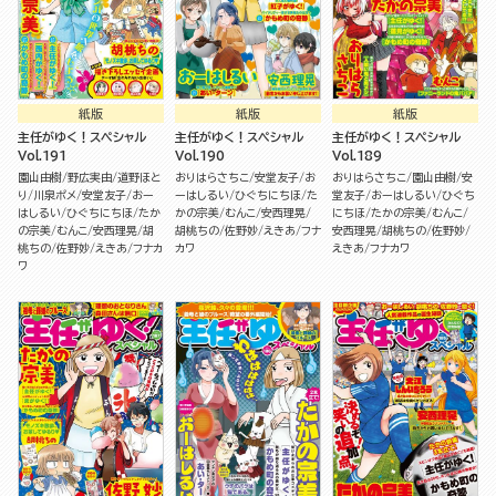
紙版
紙版
紙版
主任がゆく！スペシャル
主任がゆく！スペシャル
主任がゆく！スペシャル
Vol.191
Vol.190
Vol.189
園山由樹
野広実由
道野ほと
おりはらさちこ
安堂友子
お
おりはらさちこ
園山由樹
安
り
川泉ポメ
安堂友子
おー
ーはしるい
ひぐちにちほ
た
堂友子
おーはしるい
ひぐち
はしるい
ひぐちにちほ
たか
かの宗美
むんこ
安西理晃
にちほ
たかの宗美
むんこ
の宗美
むんこ
安西理晃
胡
胡桃ちの
佐野妙
えきあ
フナ
安西理晃
胡桃ちの
佐野妙
桃ちの
佐野妙
えきあ
フナカ
カワ
えきあ
フナカワ
ワ