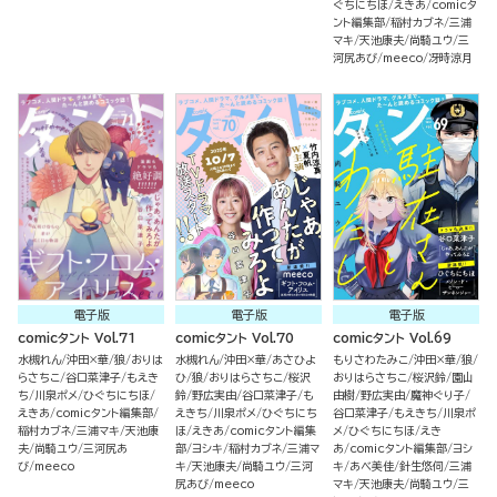
ぐちにちほ
えきあ
comicタ
ント編集部
稲村カブネ
三浦
マキ
天池康夫
尚騎ユウ
三
河尻あび
meeco
冴時涼月
電子版
電子版
電子版
comicタント Vol.71
comicタント Vol.70
comicタント Vol.69
水槻れん
沖田×華
狼
おりは
水槻れん
沖田×華
あさひよ
もりさわたみこ
沖田×華
狼
らさちこ
谷口菜津子
もえき
ひ
狼
おりはらさちこ
桜沢
おりはらさちこ
桜沢鈴
園山
ち
川泉ポメ
ひぐちにちほ
鈴
野広実由
谷口菜津子
も
由樹
野広実由
魔神ぐり子
えきあ
comicタント編集部
えきち
川泉ポメ
ひぐちにち
谷口菜津子
もえきち
川泉ポ
稲村カブネ
三浦マキ
天池康
ほ
えきあ
comicタント編集
メ
ひぐちにちほ
えき
夫
尚騎ユウ
三河尻あ
部
ヨシキ
稲村カブネ
三浦マ
あ
comicタント編集部
ヨシ
び
meeco
キ
天池康夫
尚騎ユウ
三河
キ
あべ美佳
針生悠伺
三浦
尻あび
meeco
マキ
天池康夫
尚騎ユウ
三