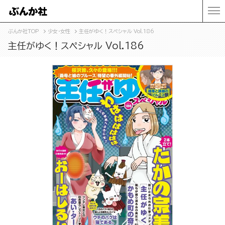
ぶんか社TOP
少女・女性
主任がゆく！スペシャル Vol.186
主任がゆく！スペシャル Vol.186