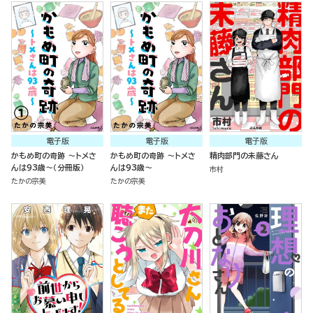
電子版
電子版
電子版
かもめ町の奇跡 ～トメさ
かもめ町の奇跡 ～トメさ
精肉部門の未藤さん
んは93歳～（分冊版）
んは93歳～
市村
たかの宗美
たかの宗美