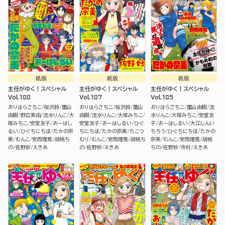
紙版
紙版
紙版
主任がゆく！スペシャル
主任がゆく！スペシャル
主任がゆく！スペシャル
Vol.188
Vol.187
Vol.185
おりはらさちこ
桜沢鈴
園山
おりはらさちこ
桜沢鈴
園山
おりはらさちこ
園山由樹
流
由樹
野広実由
流水りんこ
大
由樹
流水りんこ
大塚みちこ
水りんこ
大塚みちこ
安堂友
塚みちこ
安堂友子
おーはし
安堂友子
おーはしるい
ひぐ
子
おーはしるい
大江しんい
るい
ひぐちにちほ
たかの宗
ちにちほ
たかの宗美
たこつ
ちろう
ひぐちにちほ
たかの
美
むんこ
安西理晃
胡桃ち
むり
むんこ
安西理晃
胡桃ち
宗美
むんこ
安西理晃
胡桃
の
佐野妙
えきあ
の
佐野妙
えきあ
ちの
佐野妙
市村
えきあ