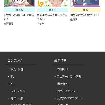
電子版
電子版
紙版
前世からお慕い申し上げま
太刀川さんまた聴こうとし
理想のおとなりさん （2）
す！
てる!?
佐野妙
安西理晃
えきあ
コンテンツ
最新情報
少女・女性
お知らせ
TL
フェア・イベント情報
BL
書店様へ
ライトノベル
海外ライセンシー
青年・一般
公式SNSアカウント