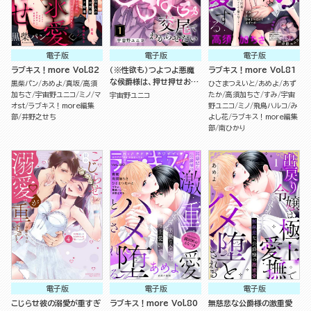
電子版
電子版
電子版
ラブキス！more Vol.82
（※性欲も）つよつよ悪魔
ラブキス！more Vol.81
な侯爵様は、押せ押せおし
黒柴パン
あめよ
真坂
高須
ひさまつえいと
あめよ
あず
かけ姫をとろぱちゅ交尾で
加ちさ
宇宙野ユニコ
ミノ
マ
たか
高須加ちさ
すみ
宇宙
宇宙野ユニコ
わからせたい（分冊版）
オst
ラブキス！more編集
野ユニコ
ミノ
飛鳥ハルコ
み
部
井野之せち
よし花
ラブキス！more編集
部
南ひかり
電子版
電子版
電子版
こじらせ彼の溺愛が重すぎ
ラブキス！more Vol.80
無慈悲な公爵様の激重愛