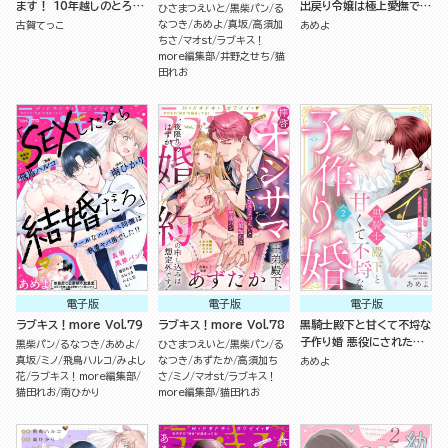
ます！ 10年越しのとろ甘
出戻り令嬢は極上愛撫でハ
ひさまつえいと
黒柴パン
る
えっち試してみる？ （4）
メ堕とされる（分冊版）
なつき
あめよ
真坂
高須加
古賀てっこ
あめよ
ちさ
マオst
ラブキス！
more編集部
井野之せち
猫
田れお
電子版
電子版
電子版
ラブキス！more Vol.79
ラブキス！more Vol.78
黒騎士殿下と甘くて不埒な
子作り婚 悪役にされた令
黒柴パン
るなつき
あめよ
ひさまつえいと
黒柴パン
る
嬢はイかされ啼かされ暴か
真坂
ミノ
飛鳥ハルコ
みよし
なつき
あずたか
高須加ち
あめよ
れる （2）
花
ラブキス！more編集部
さ
ミノ
マオst
ラブキス！
猫田れお
南ひかり
more編集部
猫田れお