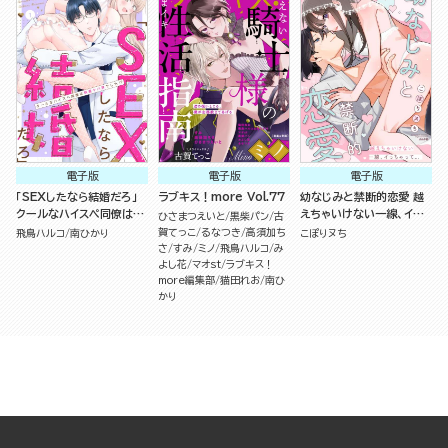
電子版
電子版
電子版
「SEXしたなら結婚だろ」
ラブキス！more Vol.77
幼なじみと禁断的恋愛 越
クールなハイスペ同僚は執
えちゃいけない一線、イっ
ひさまつえいと
黒柴パン
古
着ヤバ男でした!?（分冊
ちゃって… （2）
賀てっこ
るなつき
高須加ち
飛鳥ハルコ
南ひかり
こぽりヌち
版）
さ
すみ
ミノ
飛鳥ハルコ
み
よし花
マオst
ラブキス！
more編集部
猫田れお
南ひ
かり