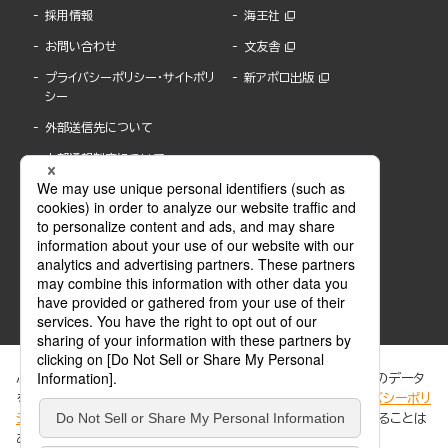
採用情報
海王社
お問い合わせ
文友舎
プライバシーポリシー・サイトポリ
新アポロ出版
シー
外部送信先について
内部通報制度について
ぶんか社が運営するサイトでは、利便性向上のためにCookie等のデータ
を使用しています。 当社のCookieについての詳細は、「
プライバシーポリ
シー
」をご覧ください。当サイトでは、訪問者の個人情報を追跡することは
ABJマークは、この電子書店・電子書籍配信サービスが、著作権者からコンテンツ使用許諾を
ありません。
得た正規版配信サービスであることを示す登録商標(登録番号 第6091713号)です。