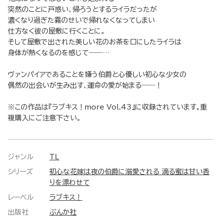
突然のことに戸惑い、帰ろうとするライラだったが
濃くなり過ぎた霧のせいで帰れなくなってしまい
仕方なく彼の屋敷に行くことに。
そして屋敷で出された美しい花のお茶を口にしたライラは
身体が熱くなるのを感じて――…
ヴァンパイアであることを嫌う伯爵と心優しい初心な少女の
偶然の出会いが生み出す、運命の愛が始まる――！
※この作品は『ラブキス！more Vol.43』に収録されています。重
複購入にご注意下さい。
ジャンル
TL
シリーズ
初心な花嫁は夜の伯爵に溺愛される 滴る蜜は甘い香
りを漂わせて
レーベル
ラブキス！
出版社
ぶんか社