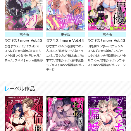
電子版
電子版
電子版
ラブキス！more Vol.45
ラブキス！more Vol.44
ラブキス！more Vol.43
ひさまつえいと
ミブヨシカ
ひさまつえいと
春瀬なつた
田尾裸べっちー
ミブヨシカ
ズ
あずたか
真坂
高須加ち
古川スネ
猫宮なお
古賀てっ
ズ
あずたか
真坂
しろ
アリ
さ
小川つぐみ
汐見シャガ
こ
ミブヨシカズ
碓水まよ
柚
カタ
柚木マチ
高須加ちさ
小
すみ
ラブキス！more編集部
木マチ
汐見シャガ
藤村綾生
川つぐみ
汐見シャガ
ラブキ
ラブキス！more編集部
ボル
ス！more編集部
ボルテージ
テージ
レーベル作品