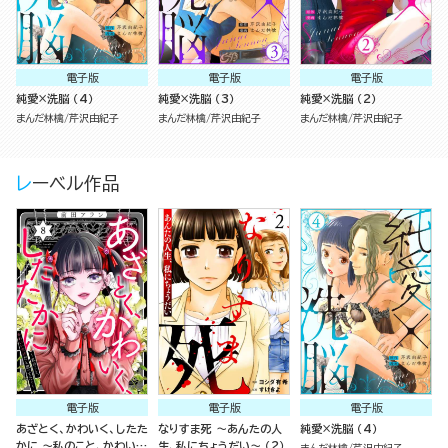
電子版
電子版
電子版
純愛×洗脳 （4）
純愛×洗脳 （3）
純愛×洗脳 （2）
まんだ林檎
芹沢由紀子
まんだ林檎
芹沢由紀子
まんだ林檎
芹沢由紀子
レーベル作品
電子版
電子版
電子版
あざとく、かわいく、したた
なりすま死 ～あんたの人
純愛×洗脳 （4）
かに ～私のこと、かわいい
生、私にちょうだい～ （2）