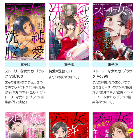
電子版
電子版
電子版
ストーリーな女たち ブラッ
純愛×洗脳 （2）
ストーリーな女たち ブラッ
ク Vol.100
ク Vol.99
まんだ林檎
芹沢由紀子
まんだ林檎
なつまろ。
きづ
まんだ林檎
なつまろ。
きづ
きあきら＋サトウナンキ
飯島
きあきら＋サトウナンキ
飯島
淳子
葉月つや子
星野スミ
ス
淳子
葉月つや子
星野スミ
ス
トーリーな女たち ブラック編
トーリーな女たち ブラック編
集部
芹沢由紀子
集部
芹沢由紀子