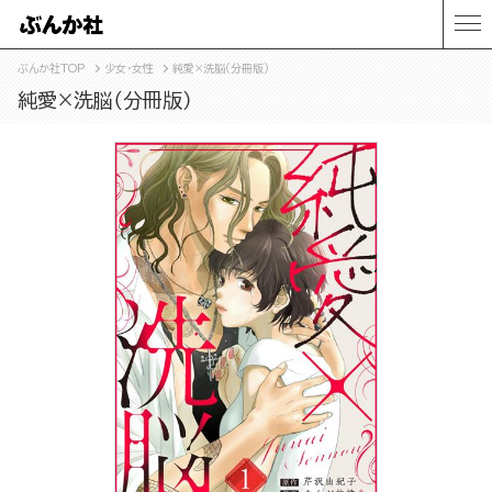
ぶんか社TOP
少女・女性
純愛×洗脳（分冊版）
純愛×洗脳（分冊版）