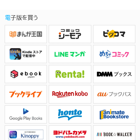
電子版を買う