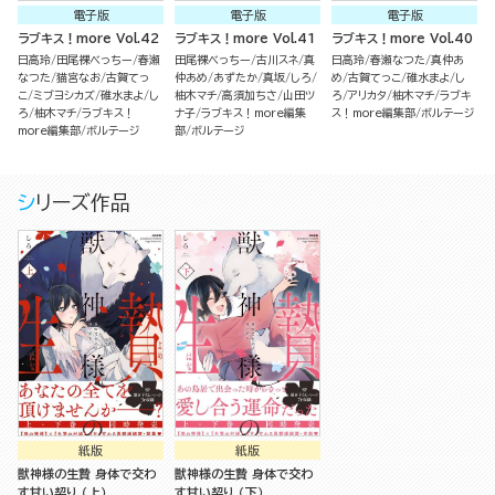
電子版
電子版
電子版
ラブキス！more Vol.42
ラブキス！more Vol.41
ラブキス！more Vol.40
日高玲
田尾裸べっちー
春瀬
田尾裸べっちー
古川スネ
真
日高玲
春瀬なつた
真仲あ
なつた
猫宮なお
古賀てっ
仲あめ
あずたか
真坂
しろ
め
古賀てっこ
碓水まよ
し
こ
ミブヨシカズ
碓水まよ
し
柚木マチ
高須加ちさ
山田ツ
ろ
アリカタ
柚木マチ
ラブキ
ろ
柚木マチ
ラブキス！
ナ子
ラブキス！more編集
ス！more編集部
ボルテージ
more編集部
ボルテージ
部
ボルテージ
シリーズ作品
紙版
紙版
獣神様の生贄 身体で交わ
獣神様の生贄 身体で交わ
す甘い契り （上）
す甘い契り （下）