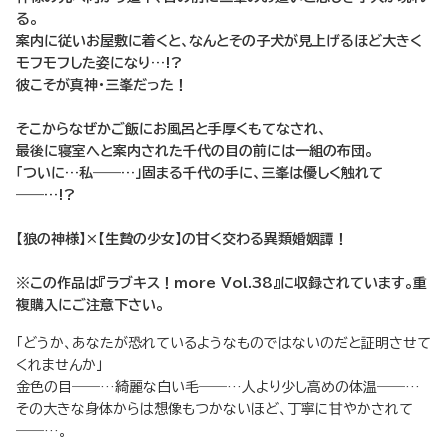
る。
案内に従いお屋敷に着くと、なんとその子犬が見上げるほど大きく
モフモフした姿になり…!?
彼こそが真神・三峯だった！
そこからなぜかご飯にお風呂と手厚くもてなされ、
最後に寝室へと案内された千代の目の前には一組の布団。
「ついに…私――…」固まる千代の手に、三峯は優しく触れて
――…!?
【狼の神様】×【生贄の少女】の甘く交わる異類婚姻譚！
※この作品は『ラブキス！more Vol.38』に収録されています。重
複購入にご注意下さい。
「どうか、あなたが恐れているようなものではないのだと証明させて
くれませんか」
金色の目――…綺麗な白い毛――…人より少し高めの体温――…
その大きな身体からは想像もつかないほど、丁寧に甘やかされて
――…。