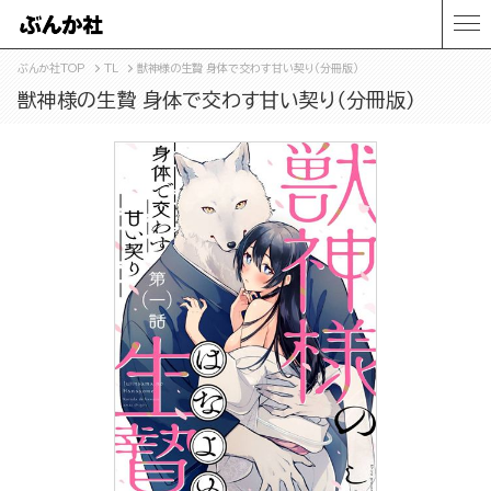
ぶんか社TOP
TL
獣神様の生贄 身体で交わす甘い契り（分冊版）
獣神様の生贄 身体で交わす甘い契り（分冊版）