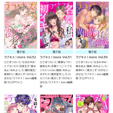
電子版
電子版
電子版
ラブキス！more Vol.52
ラブキス！more Vol.51
ラブキス！more Vol.50
ひさまつえいと
なるみゆみ
ひさまつえいと
春瀬なつた
ひさまつえいと
なるみゆみ
ミブヨシカズ
花森玉子
碓水
猫宮なお
古賀てっこ
ミブヨ
碓水まよ
猫柴
あめよ
しろ
まよ
あめよ
しろ
藤村綾生
シカズ
crow
猫柴
あめよ
真神れい
真汐こず
ののもり
真神れい
真汐こず
ののもり
あずたか
諏狩堂牙
しろ
小
ばなな
ラブキス！more編集
ばなな
ラブキス！more編集
川つぐみ
真汐こず
ののもり
部
大江戸ウメコ
部
大江戸ウメコ
ばなな
ラブキス！more編集
部