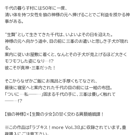
千代の暮らす村には50年に一度、
清い体を持つ女性を狼の神様の元へ捧げることでご利益を授かる神
事がある。
“生贄”として生きてきた千代は、いよいよその日を迎えた。
神様の元へ向かう道中、目の前に三峯のお遣いと思しき子犬が現れ
る。
案内に従いお屋敷に着くと、なんとその子犬が見上げるほど大きく
モフモフした姿になり…!?
彼こそが真神・三峯だった！
そこからなぜかご飯にお風呂と手厚くもてなされ、
最後に寝室へと案内された千代の目の前には一組の布団。
「ついに…私――…」固まる千代の手に、三峯は優しく触れて
――…!?
【狼の神様】×【生贄の少女】の甘く交わる異類婚姻譚！
※この作品は『ラブキス！more Vol.38』に収録されています。重
複購入にご注意下さい。