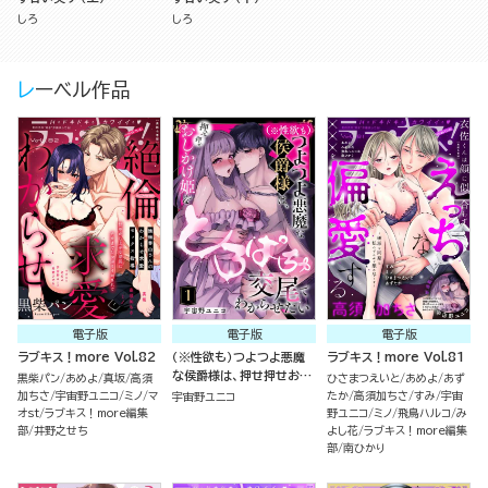
しろ
しろ
レーベル作品
電子版
電子版
電子版
ラブキス！more Vol.82
（※性欲も）つよつよ悪魔
ラブキス！more Vol.81
な侯爵様は、押せ押せおし
黒柴パン
あめよ
真坂
高須
ひさまつえいと
あめよ
あず
かけ姫をとろぱちゅ交尾で
加ちさ
宇宙野ユニコ
ミノ
マ
たか
高須加ちさ
すみ
宇宙
宇宙野ユニコ
わからせたい（分冊版）
オst
ラブキス！more編集
野ユニコ
ミノ
飛鳥ハルコ
み
部
井野之せち
よし花
ラブキス！more編集
部
南ひかり