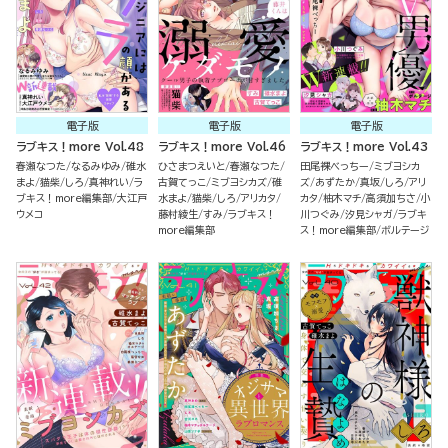
電子版
電子版
電子版
ラブキス！more Vol.48
ラブキス！more Vol.46
ラブキス！more Vol.43
春瀬なつた
なるみゆみ
碓水
ひさまつえいと
春瀬なつた
田尾裸べっちー
ミブヨシカ
まよ
猫柴
しろ
真神れい
ラ
古賀てっこ
ミブヨシカズ
碓
ズ
あずたか
真坂
しろ
アリ
ブキス！more編集部
大江戸
水まよ
猫柴
しろ
アリカタ
カタ
柚木マチ
高須加ちさ
小
ウメコ
藤村綾生
すみ
ラブキス！
川つぐみ
汐見シャガ
ラブキ
more編集部
ス！more編集部
ボルテージ