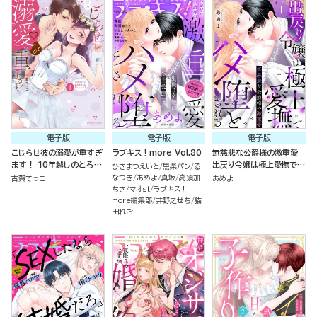
電子版
電子版
電子版
こじらせ彼の溺愛が重すぎ
ラブキス！more Vol.80
無慈悲な公爵様の激重愛
ます！ 10年越しのとろ甘
出戻り令嬢は極上愛撫でハ
ひさまつえいと
黒柴パン
る
えっち試してみる？ （4）
メ堕とされる（分冊版）
なつき
あめよ
真坂
高須加
古賀てっこ
あめよ
ちさ
マオst
ラブキス！
more編集部
井野之せち
猫
田れお