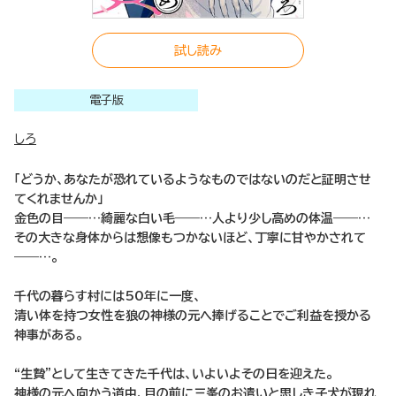
試し読み
電子版
しろ
「どうか、あなたが恐れているようなものではないのだと証明させ
てくれませんか」
金色の目――…綺麗な白い毛――…人より少し高めの体温――…
その大きな身体からは想像もつかないほど、丁寧に甘やかされて
――…。
千代の暮らす村には50年に一度、
清い体を持つ女性を狼の神様の元へ捧げることでご利益を授かる
神事がある。
“生贄”として生きてきた千代は、いよいよその日を迎えた。
神様の元へ向かう道中、目の前に三峯のお遣いと思しき子犬が現れ