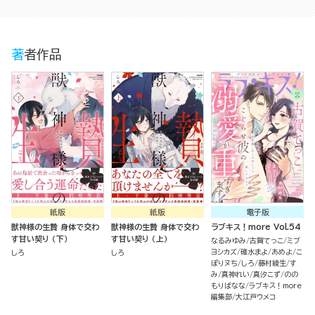
著者作品
紙版
紙版
電子版
獣神様の生贄 身体で交わ
獣神様の生贄 身体で交わ
ラブキス！more Vol.54
す甘い契り （下）
す甘い契り （上）
なるみゆみ
古賀てっこ
ミブ
ヨシカズ
碓水まよ
あめよ
こ
しろ
しろ
ぽりヌち
しろ
藤村綾生
す
み
真神れい
真汐こず
のの
もりばなな
ラブキス！more
編集部
大江戸ウメコ