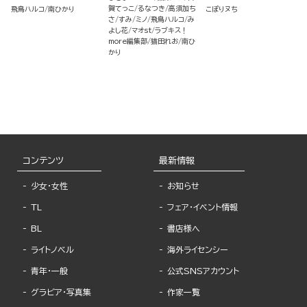
着ヤバ男でした!?（分冊
ちゃって… （2）
賀てっこ
るなつき
高須加ち
飛鳥ハルコ
南ひかり
こぽりヌち
版）
さ
すみ
ミノ
飛鳥ハルコ
み
よし花
マオst
ラブキス！
more編集部
猫田れお
南ひ
かり
コンテンツ
最新情報
少女・女性
お知らせ
TL
フェア・イベント情報
BL
書店様へ
ライトノベル
海外ライセンシー
青年・一般
公式SNSアカウント
グラビア・写真集
作家一覧