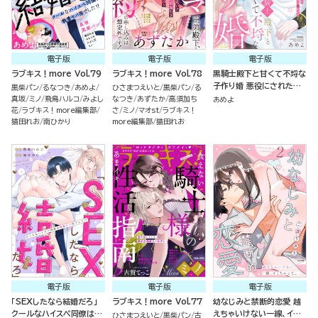
電子版
電子版
電子版
ラブキス！more Vol.79
ラブキス！more Vol.78
黒騎士殿下と甘くて不埒な
子作り婚 悪役にされた令
黒柴パン
るなつき
あめよ
ひさまつえいと
黒柴パン
る
嬢はイかされ啼かされ暴か
真坂
ミノ
飛鳥ハルコ
みよし
なつき
あずたか
高須加ち
あめよ
れる （2）
花
ラブキス！more編集部
さ
ミノ
マオst
ラブキス！
猫田れお
南ひかり
more編集部
猫田れお
電子版
電子版
電子版
「SEXしたなら結婚だろ」
ラブキス！more Vol.77
幼なじみと禁断的恋愛 越
クールなハイスペ同僚は執
えちゃいけない一線、イっ
ひさまつえいと
黒柴パン
古