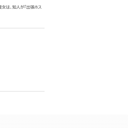
彼女は、知人が「出張ホス