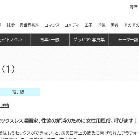
履歴
係
純愛
異世界転生
ロマンス
コメディ
王子
浮気
勇者
ほのぼ
ライトノベル
青年・一般
グラビア・写真集
モーター誌
（1）
電子版
音咲椿
セックスレス漫画家、性欲の解消のために女性用風俗、呼びます！
「僕はもうセックスができない」と、ある日年上の彼氏に告げられたアラフォ