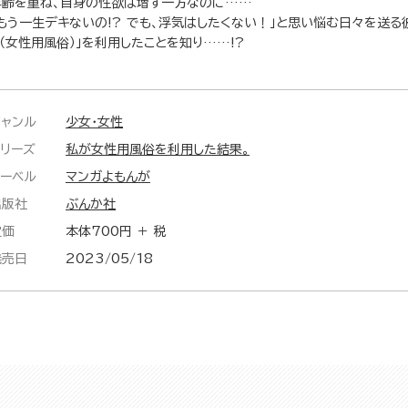
年齢を重ね、自身の性欲は増す一方なのに……
「もう一生デキないの!? でも、浮気はしたくない！」と思い悩む日々を送る
ト（女性用風俗）」を利用したことを知り……!?
ジャンル
少女・女性
シリーズ
私が女性用風俗を利用した結果。
レーベル
マンガよもんが
出版社
ぶんか社
定価
本体700円 ＋ 税
発売日
2023/05/18