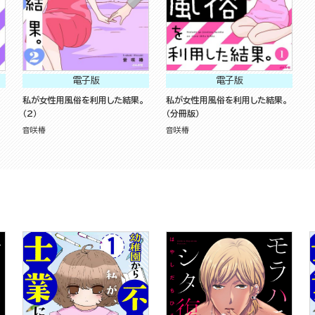
電子版
電子版
。
私が女性用風俗を利用した結果。
私が女性用風俗を利用した結果。
（2）
（分冊版）
音咲椿
音咲椿