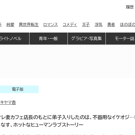
履歴
係
純愛
異世界転生
ロマンス
コメディ
王子
浮気
勇者
ほのぼ
ライトノベル
青年・一般
グラビア・写真集
モーター誌
電子版
アキヤマ香
サレ妻カフェ店長のもとに弟子入りしたのは、不器用なイケオジ…!
りなす、ホットなヒューマンラブストーリー