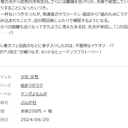
最愛の夫から突然の浮気告白。さらには離婚を告げられ、夫婦で経営してい
盛りすることになったいつき。
手一杯ないつきだったが、常連客のサラリーマン・高田から「娘のためにラテ
頼み込まれたことで、店の閉店後にふたりで練習するようになる。
ふたりの距離も近くなってきたように思えたある日、元夫が来店し、「この店
……!?
サレ妻カフェ店長のもとに弟子入りしたのは、不器用なイケオジ…!?
“訳アリ同士”が織りなす、ホットなヒューマンラブストーリー！
ジャンル
少女・女性
シリーズ
始まりのラテ
レーベル
マンガよもんが
出版社
ぶんか社
定価
本体200円 ＋ 税
発売日
2024/06/20