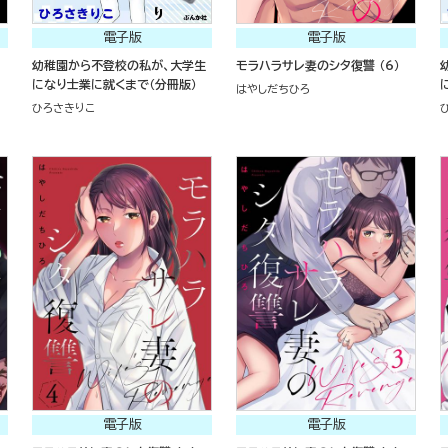
電子版
電子版
幼稚園から不登校の私が、大学生
モラハラサレ妻のシタ復讐 （6）
になり士業に就くまで（分冊版）
はやしだちひろ
ひろさきりこ
電子版
電子版