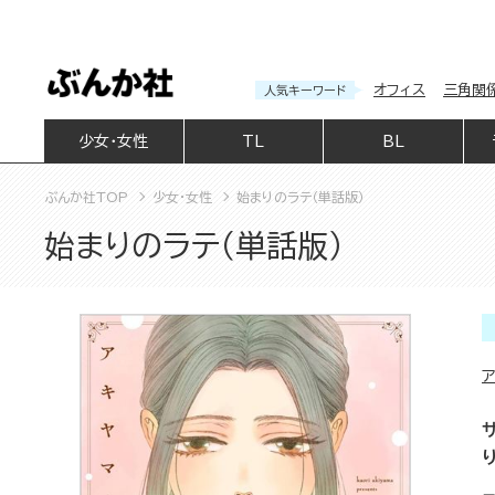
オフィス
三角関
人気キーワード
少女・女性
TL
BL
ぶんか社TOP
少女・女性
始まりのラテ（単話版）
始まりのラテ（単話版）