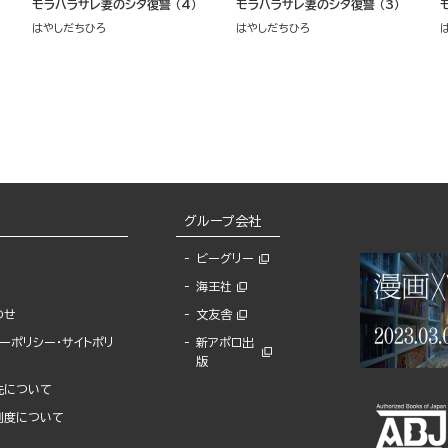
モラハラサレ妻のシタ復讐 （4）
モラハラサレ妻のシタ復讐 （3）
はやしだちひろ
はやしだちひろ
グループ会社
ビーグリー
海王社
わせ
文友舎
ーポリシー・サイトポリ
新アポロ出
版
先について
制度について