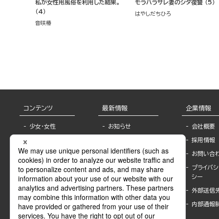
私が女性用風俗を利用した結果。
モラハラサレ妻のシタ復讐 （5）
（4）
はやしだちひろ
音咲椿
コンテンツ
最新情報
企業情報
少女・女性
お知らせ
会社概要
TL
フェア・イベント情
採用情報
報
BL
お問い合
書店様へ
ライトノベル
プライバシ
海外ライセンシー
シー
青年・一般
公式SNSアカウ
外部送信
グラビア・写真
ント
集
内部通報
作家一覧
モーター誌