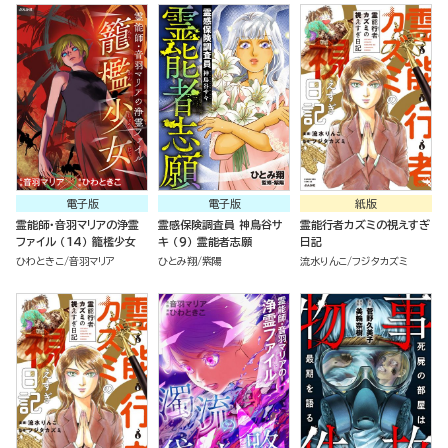
電子版
電子版
紙版
霊能師・音羽マリアの浄霊
霊感保険調査員 神鳥谷サ
霊能行者カズミの視えすぎ
ファイル （14） 籠檻少女
キ （9） 霊能者志願
日記
ひわときこ
音羽マリア
ひとみ翔
紫陽
流水りんこ
フジタカズミ