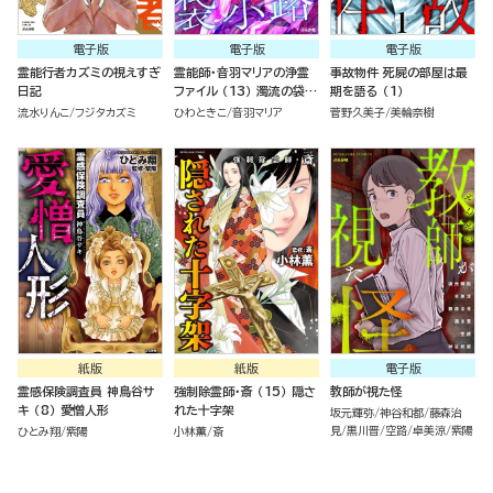
電子版
電子版
電子版
霊能行者カズミの視えすぎ
霊能師・音羽マリアの浄霊
事故物件 死屍の部屋は最
日記
ファイル （13） 濁流の袋小
期を語る （1）
路
流水りんこ
フジタカズミ
ひわときこ
音羽マリア
菅野久美子
美輪奈樹
紙版
紙版
電子版
霊感保険調査員 神鳥谷サ
強制除霊師・斎 （15） 隠さ
教師が視た怪
キ （8） 愛憎人形
れた十字架
坂元輝弥
神谷和都
藤森治
見
黒川晋
空路
卓美涼
紫陽
ひとみ翔
紫陽
小林薫
斎