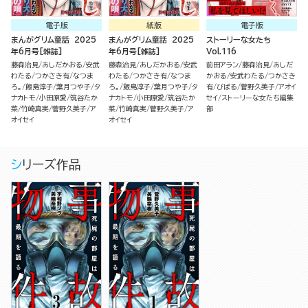
電子版
紙版
電子版
まんがグリム童話 2025
まんがグリム童話 2025
ストーリーな女たち
年6月号[雑誌]
年6月号[雑誌]
Vol.116
藤森治見
あしだかおる
安武
藤森治見
あしだかおる
安武
前田アラン
藤森治見
あしだ
わたる
つかさき有
なつま
わたる
つかさき有
なつま
かおる
安武わたる
つかさき
ろ。
飯島淳子
葉月つや子
タ
ろ。
飯島淳子
葉月つや子
タ
有
びばる
菅野久美子
アオイ
ナカトモ
小田原愛
筑谷たか
ナカトモ
小田原愛
筑谷たか
セイ
ストーリーな女たち編集
菜
竹崎真実
菅野久美子
ア
菜
竹崎真実
菅野久美子
ア
部
オイセイ
オイセイ
シリーズ作品