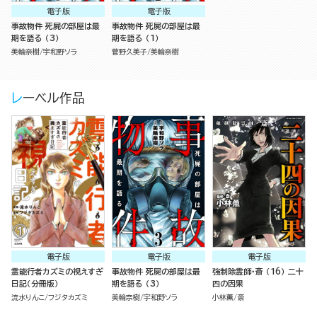
電子版
電子版
事故物件 死屍の部屋は最
事故物件 死屍の部屋は最
期を語る （3）
期を語る （1）
美輪奈樹
宇和野ソラ
菅野久美子
美輪奈樹
レーベル作品
電子版
電子版
電子版
霊能行者カズミの視えすぎ
事故物件 死屍の部屋は最
強制除霊師・斎 （16） 二十
日記（分冊版）
期を語る （3）
四の因果
流水りんこ
フジタカズミ
美輪奈樹
宇和野ソラ
小林薫
斎