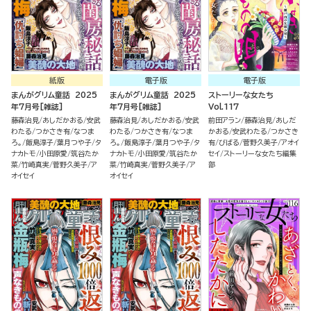
紙版
電子版
電子版
まんがグリム童話 2025
まんがグリム童話 2025
ストーリーな女たち
年7月号[雑誌]
年7月号[雑誌]
Vol.117
藤森治見
あしだかおる
安武
藤森治見
あしだかおる
安武
前田アラン
藤森治見
あしだ
わたる
つかさき有
なつま
わたる
つかさき有
なつま
かおる
安武わたる
つかさき
ろ。
飯島淳子
葉月つや子
タ
ろ。
飯島淳子
葉月つや子
タ
有
びばる
菅野久美子
アオイ
ナカトモ
小田原愛
筑谷たか
ナカトモ
小田原愛
筑谷たか
セイ
ストーリーな女たち編集
菜
竹崎真実
菅野久美子
ア
菜
竹崎真実
菅野久美子
ア
部
オイセイ
オイセイ