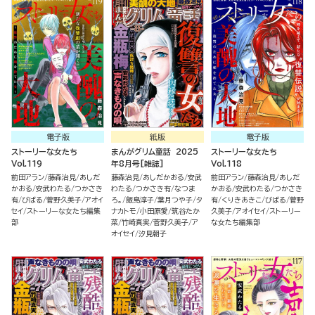
電子版
紙版
電子版
ストーリーな女たち
まんがグリム童話 2025
ストーリーな女たち
Vol.119
年8月号[雑誌]
Vol.118
前田アラン
藤森治見
あしだ
藤森治見
あしだかおる
安武
前田アラン
藤森治見
あしだ
かおる
安武わたる
つかさき
わたる
つかさき有
なつま
かおる
安武わたる
つかさき
有
びばる
菅野久美子
アオイ
ろ。
飯島淳子
葉月つや子
タ
有
くりきあきこ
びばる
菅野
セイ
ストーリーな女たち編集
ナカトモ
小田原愛
筑谷たか
久美子
アオイセイ
ストーリー
部
菜
竹崎真実
菅野久美子
ア
な女たち編集部
オイセイ
汐見朝子