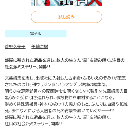
試し読み
電子版
菅野久美子
美輪奈樹
部屋に残された遺品を通し、故人の生きた“証”を読み解く。注目の
社会派ミステリー、開幕!!
文芸編集を志し、出版社に入社した古家希（ふるいえのぞみ）が配属
されたのは『月刊ウラジン』というアングラ雑誌の編集部。
明らかな窓際部署への配属辞令を嘆く間もなく強引な先輩編集の目
黒（めぐろ）に引き連れられ、事故物件を取材することになる。
謎めく特殊清掃員・神木（かみき）の協力のもと、ふたりは自殺や孤独
死、事件などによる入居者の死の背景を暴いていくが――!?
部屋に残された遺品を通し、故人の生きた“証”を読み解く。
注目の社会派ミステリー、開幕!!