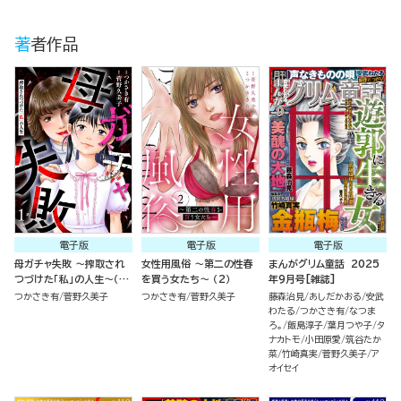
著者作品
電子版
電子版
電子版
母ガチャ失敗 ～搾取され
女性用風俗 ～第二の性春
まんがグリム童話 2025
つづけた「私」の人生～（分
を買う女たち～ （2）
年9月号[雑誌]
冊版）
つかさき有
菅野久美子
つかさき有
菅野久美子
藤森治見
あしだかおる
安武
わたる
つかさき有
なつま
ろ。
飯島淳子
葉月つや子
タ
ナカトモ
小田原愛
筑谷たか
菜
竹崎真実
菅野久美子
ア
オイセイ