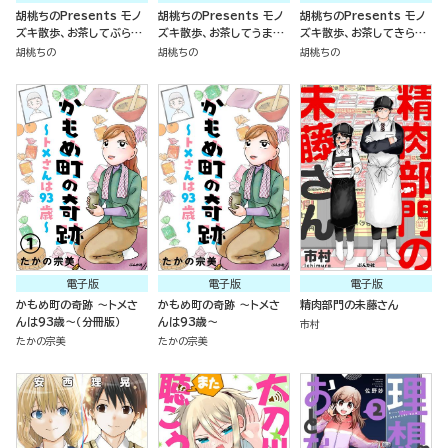
胡桃ちのPresents モノ
胡桃ちのPresents モノ
胡桃ちのPresents モノ
ズキ散歩、お茶してぶらり
ズキ散歩、お茶してうまし
ズキ散歩、お茶してきらり
（分冊版）
（分冊版）
（分冊版）
胡桃ちの
胡桃ちの
胡桃ちの
電子版
電子版
電子版
かもめ町の奇跡 ～トメさ
かもめ町の奇跡 ～トメさ
精肉部門の未藤さん
んは93歳～（分冊版）
んは93歳～
市村
たかの宗美
たかの宗美