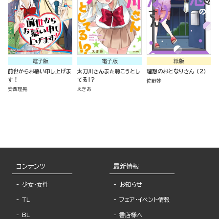
電子版
電子版
紙版
前世からお慕い申し上げま
太刀川さんまた聴こうとし
理想のおとなりさん （2）
す！
てる!?
佐野妙
安西理晃
えきあ
コンテンツ
最新情報
少女・女性
お知らせ
TL
フェア・イベント情報
BL
書店様へ