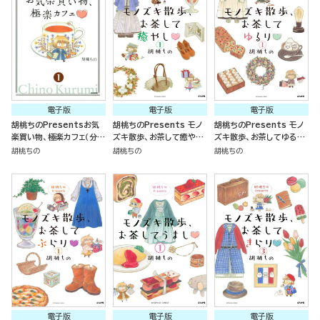
電子版
電子版
電子版
胡桃ちのPresentsお気
胡桃ちのPresents モノ
胡桃ちのPresents モノ
楽買い物、極楽カフェ（分冊
ズキ散歩、お茶して癒やし
ズキ散歩、お茶してゆるり
版）
（分冊版）
（分冊版）
胡桃ちの
胡桃ちの
胡桃ちの
電子版
電子版
電子版