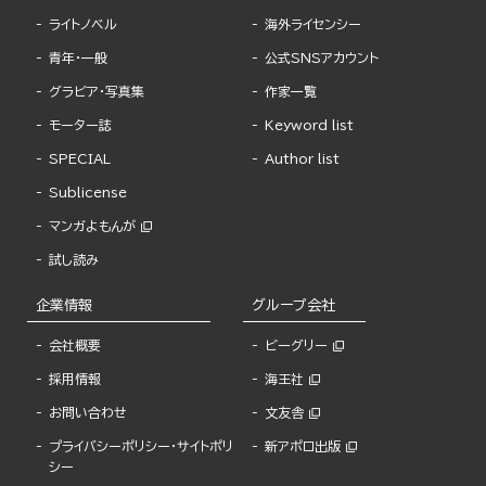
ライトノベル
海外ライセンシー
青年・一般
公式SNSアカウント
グラビア・写真集
作家一覧
モーター誌
Keyword list
SPECIAL
Author list
Sublicense
マンガよもんが
試し読み
企業情報
グループ会社
会社概要
ビーグリー
採用情報
海王社
お問い合わせ
文友舎
プライバシーポリシー・サイトポリ
新アポロ出版
シー