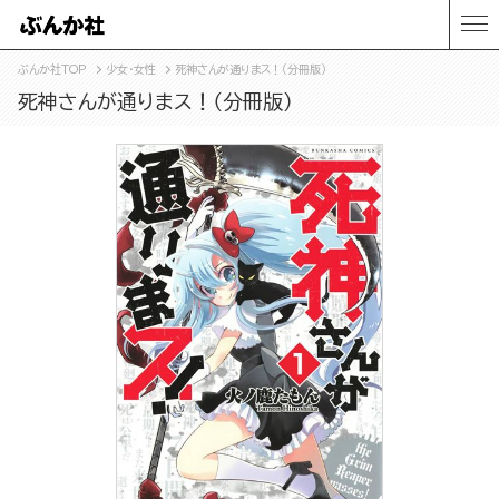
ぶんか社TOP
少女・女性
死神さんが通りまス！（分冊版）
死神さんが通りまス！（分冊版）