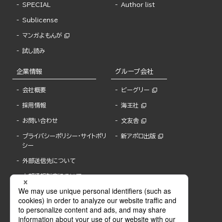
SPECIAL
Author list
Sublicense
マンガよもんが
試し読み
企業情報
グループ会社
会社概要
ビーグリー
採用情報
海王社
お問い合わせ
文友舎
プライバシーポリシー・サイトポリ
新アポロ出版
シー
外部送信先について
内部通報制度について