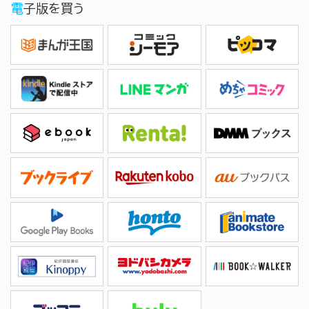
電子版を買う