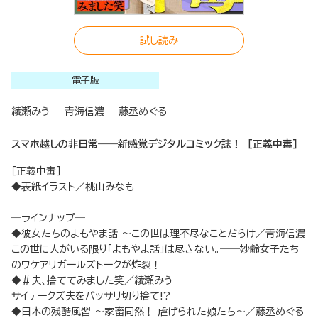
試し読み
電子版
綾瀬みう
青海信濃
藤丞めぐる
スマホ越しの非日常――新感覚デジタルコミック誌！ ［正義中毒］
［正義中毒］
◆表紙イラスト／桃山みなも
―ラインナップ―
◆彼女たちのよもやま話 ～この世は理不尽なことだらけ／青海信濃
この世に人がいる限り「よもやま話」は尽きない。――妙齢女子たち
のワケアリガールズトークが炸裂！
◆＃夫、捨ててみました笑／綾瀬みう
サイテークズ夫をバッサリ切り捨て!?
◆日本の残酷風習 ～家畜同然！ 虐げられた娘たち～／藤丞めぐる