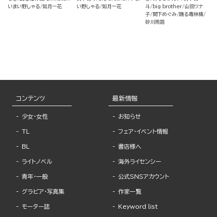
いまい野しゃる
如月一花
い野しゃる
如月一花
斗
big brother
山田ツナ
子
間下めぐみ
踊る毒林檎
砂川雨路
コンテンツ
最新情報
少女・女性
お知らせ
TL
フェア・イベント情報
BL
書店様へ
ライトノベル
海外ライセンシー
青年・一般
公式SNSアカウント
グラビア・写真集
作家一覧
モーター誌
Keyword list