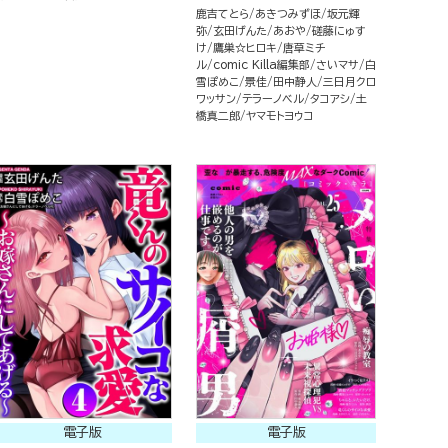
鹿吉てとら
あきつみずほ
坂元輝
弥
玄田げんた
あおや
磋藤にゅす
け
鷹巣☆ヒロキ
唐草ミチ
ル
comic Killa編集部
さいマサ
白
雪ぽめこ
景佳
田中静人
三日月クロ
ワッサン
テラーノベル
タコアシ
土
橋真二郎
ヤマモトヨウコ
電子版
電子版