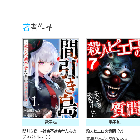
著者作品
電子版
電子版
間引き島 ～社会不適合者たちの
殺人ピエロの質問 （7）
デスバトル～ （1）
玄田げんた
大友青
peep