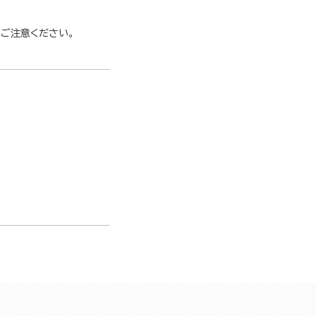
にご注意ください。