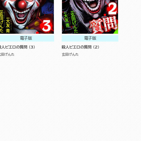
電子版
電子版
殺人ピエロの質問 （3）
殺人ピエロの質問 （2）
玄田げんた
玄田げんた