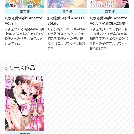
電子版
電子版
電子版
無敵恋愛S*girl Anette
無敵恋愛S*girl Anette
無敵恋愛S*girl Anette
Vol.91
Vol.90
Vol.87 執着カレと溺愛
SEX
あまき
うた乃
稲本いねこ
美
あまき
稲本いねこ
美中
いと
あまき
成田アポロ
稲本いね
中
眠々
南志都
和菓子商店
すぎ常
まなお
くたび
和菓
こ
美中
いとすぎ常
南志都
松崎あべの
ナヲフ
赤色マッ
子商店
松崎あべの
壱川ほ
和菓子商店
ふどのふどう
松
シュ
マオst
の
寿ミコ
ナヲフ
水谷
鵜飼
崎あべの
みさき
ナヲフ
水
ゆづ
谷
鵜飼ゆづ
シリーズ作品