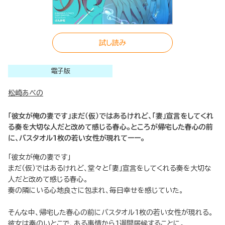
試し読み
電子版
松崎あべの
「彼女が俺の妻です」まだ（仮）ではあるけれど、「妻」宣言をしてくれ
る奏を大切な人だと改めて感じる春心。ところが帰宅した春心の前
に、バスタオル1枚の若い女性が現れてーー。
「彼女が俺の妻です」
まだ（仮）ではあるけれど、堂々と「妻」宣言をしてくれる奏を大切な
人だと改めて感じる春心。
奏の隣にいる心地良さに包まれ、毎日幸せを感じていた。
そんな中、帰宅した春心の前にバスタオル1枚の若い女性が現れる。
彼女は奏のいとこで、ある事情から1週間居候することに。