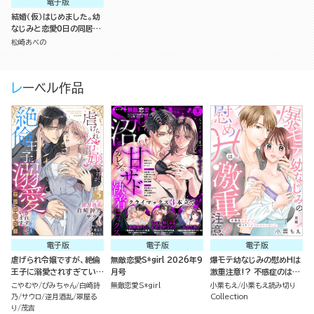
電子版
結婚（仮）はじめました。幼
なじみと恋愛0日の同居生
活 （6）
松崎あべの
レーベル作品
電子版
電子版
電子版
虐げられ令嬢ですが、絶倫
無敵恋愛S*girl 2026年9
爆モテ幼なじみの慰めHは
王子に溺愛されすぎていま
月号
激重注意!? 不感症のはず
す!?（※昼も夜も）アンソ
が即イキさせられちゃいま
こやむや
ぴみちゃん
白崎詩
無敵恋愛S*girl
小栗もえ
小栗もえ読み切り
ロジー （5）
した（単話版）
乃
サウロ
逆月酒乱
翠屋る
Collection
り
茂吉