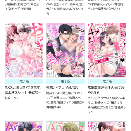
ラ編集部
玄野さわ
翠屋る
べの
蜜恋ティアラ編集部
玄
の
白崎詩乃
よしい由
蜜恋
り
如月一花
日回畑
野さわ
湯朝はいね
まるりっ
ティアラ編集部
玄野さわ
ち
電子版
電子版
電子版
XXXL（おっき）すぎます、
蜜恋ティアラ Vol.120
無敵恋愛S*girl Anette
富士見さん…！ 暴君なア
Vol.99
桃井すみれ
夏生恒
ヒロメチ
ソコの溺愛事情（分冊版）
サ
宇宙野ユニコ
松崎あべ
松崎あべの
うた乃
どっせい☆純愛
中条
の
裏方
蜜恋ティアラ編集部
うに
松崎あべの
田久よう
湯朝はいね
子
藤原江奈
寿ミコ
赤色マッ
シュ