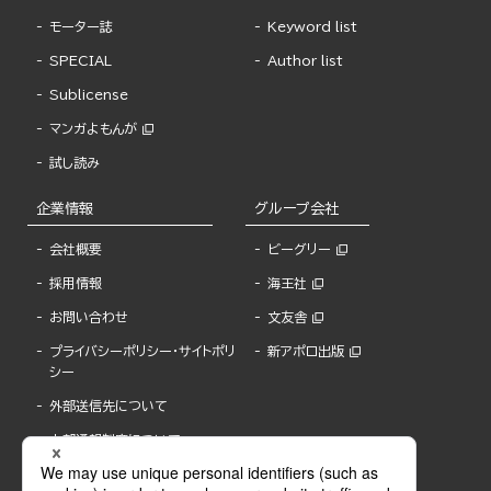
モーター誌
Keyword list
SPECIAL
Author list
Sublicense
マンガよもんが
試し読み
企業情報
グループ会社
会社概要
ビーグリー
採用情報
海王社
お問い合わせ
文友舎
プライバシーポリシー・サイトポリ
新アポロ出版
シー
外部送信先について
内部通報制度について