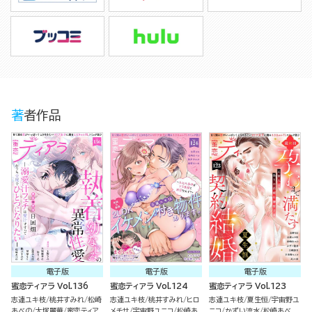
著者作品
電子版
電子版
電子版
蜜恋ティアラ Vol.136
蜜恋ティアラ Vol.124
蜜恋ティアラ Vol.123
志連ユキ枝
桃井すみれ
松崎
志連ユキ枝
桃井すみれ
ヒロ
志連ユキ枝
夏生恒
宇宙野ユ
あべの
大塚麗華
蜜恋ティア
メチサ
宇宙野ユニコ
松崎あ
ニコ
かずい流水
松崎あべ