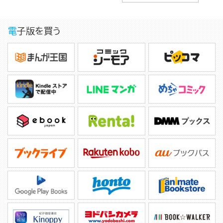
電子版を買う