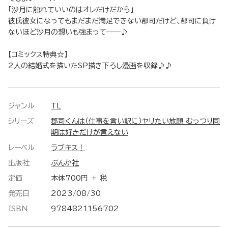
「沙月に触れていいのはオレだけだから」
彼氏彼女になってもまだまだ満足できない郡司だけど、郡司に負け
ないほど沙月の想いも強まって――♪
【コミックス特典☆】
2人の結婚式を描いたSP描き下ろし漫画を収録♪♪
ジャンル
TL
シリーズ
郡司くんは（仕事を言い訳に）ヤリたい放題 むっつり同
期は好きだけが言えない
レーベル
ラブキス！
出版社
ぶんか社
定価
本体700円 ＋ 税
発売日
2023/08/30
ISBN
9784821156702