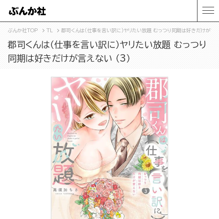
ぶんか社TOP
TL
郡司くんは（仕事を言い訳に）ヤリたい放題 むっつり同期は好きだけが言えな
郡司くんは（仕事を言い訳に）ヤリたい放題 むっつり
同期は好きだけが言えない （3）