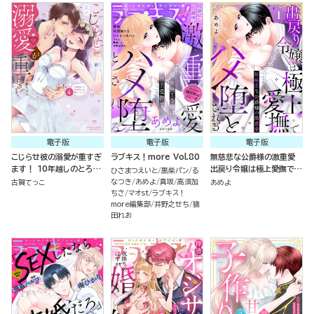
電子版
電子版
電子版
こじらせ彼の溺愛が重すぎ
ラブキス！more Vol.80
無慈悲な公爵様の激重愛
ます！ 10年越しのとろ甘
出戻り令嬢は極上愛撫でハ
ひさまつえいと
黒柴パン
る
えっち試してみる？ （4）
メ堕とされる（分冊版）
なつき
あめよ
真坂
高須加
古賀てっこ
あめよ
ちさ
マオst
ラブキス！
more編集部
井野之せち
猫
田れお