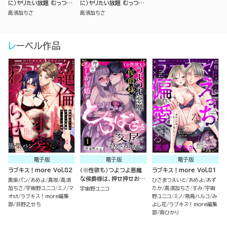
に）ヤリたい放題 むっつり
に）ヤリたい放題 むっつり
同期は好きだけが言えない
同期は好きだけが言えない
高須加ちさ
高須加ちさ
（2）
（分冊版）
レーベル作品
電子版
電子版
電子版
ラブキス！more Vol.82
（※性欲も）つよつよ悪魔
ラブキス！more Vol.81
な侯爵様は、押せ押せおし
黒柴パン
あめよ
真坂
高須
ひさまつえいと
あめよ
あず
かけ姫をとろぱちゅ交尾で
加ちさ
宇宙野ユニコ
ミノ
マ
たか
高須加ちさ
すみ
宇宙
宇宙野ユニコ
わからせたい（分冊版）
オst
ラブキス！more編集
野ユニコ
ミノ
飛鳥ハルコ
み
部
井野之せち
よし花
ラブキス！more編集
部
南ひかり