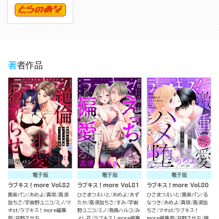
著者作品
電子版
電子版
電子版
ラブキス！more Vol.82
ラブキス！more Vol.81
ラブキス！more Vol.80
黒柴パン
あめよ
真坂
高須
ひさまつえいと
あめよ
あず
ひさまつえいと
黒柴パン
る
加ちさ
宇宙野ユニコ
ミノ
マ
たか
高須加ちさ
すみ
宇宙
なつき
あめよ
真坂
高須加
オst
ラブキス！more編集
野ユニコ
ミノ
飛鳥ハルコ
み
ちさ
マオst
ラブキス！
部
井野之せち
よし花
ラブキス！more編集
more編集部
井野之せち
猫