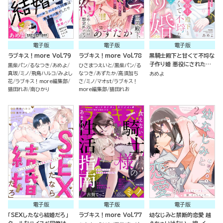
電子版
電子版
電子版
ラブキス！more Vol.79
ラブキス！more Vol.78
黒騎士殿下と甘くて不埒な
子作り婚 悪役にされた令
黒柴パン
るなつき
あめよ
ひさまつえいと
黒柴パン
る
嬢はイかされ啼かされ暴か
真坂
ミノ
飛鳥ハルコ
みよし
なつき
あずたか
高須加ち
あめよ
れる （2）
花
ラブキス！more編集部
さ
ミノ
マオst
ラブキス！
猫田れお
南ひかり
more編集部
猫田れお
電子版
電子版
電子版
「SEXしたなら結婚だろ」
ラブキス！more Vol.77
幼なじみと禁断的恋愛 越