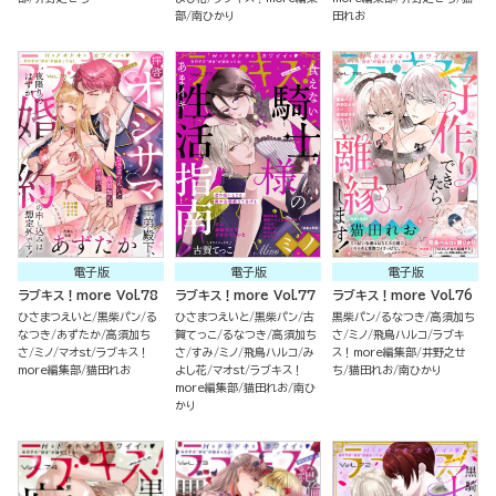
部
南ひかり
田れお
電子版
電子版
電子版
ラブキス！more Vol.78
ラブキス！more Vol.77
ラブキス！more Vol.76
ひさまつえいと
黒柴パン
る
ひさまつえいと
黒柴パン
古
黒柴パン
るなつき
高須加ち
なつき
あずたか
高須加ち
賀てっこ
るなつき
高須加ち
さ
ミノ
飛鳥ハルコ
ラブキ
さ
ミノ
マオst
ラブキス！
さ
すみ
ミノ
飛鳥ハルコ
み
ス！more編集部
井野之せ
more編集部
猫田れお
よし花
マオst
ラブキス！
ち
猫田れお
南ひかり
more編集部
猫田れお
南ひ
かり