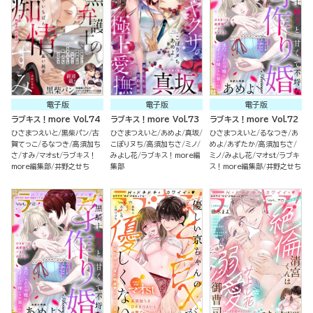
電子版
電子版
電子版
ラブキス！more Vol.74
ラブキス！more Vol.73
ラブキス！more Vol.72
ひさまつえいと
黒柴パン
古
ひさまつえいと
あめよ
真坂
ひさまつえいと
るなつき
あ
賀てっこ
るなつき
高須加ち
こぽりヌち
高須加ちさ
ミノ
めよ
あずたか
高須加ちさ
さ
すみ
マオst
ラブキス！
みよし花
ラブキス！more編
ミノ
みよし花
マオst
ラブキ
more編集部
井野之せち
集部
ス！more編集部
井野之せち