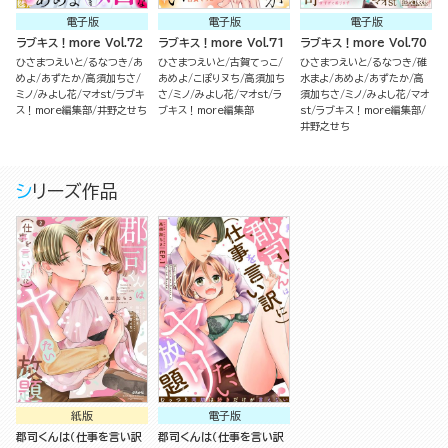
電子版
電子版
電子版
ラブキス！more Vol.72
ラブキス！more Vol.71
ラブキス！more Vol.70
ひさまつえいと
るなつき
あ
ひさまつえいと
古賀てっこ
ひさまつえいと
るなつき
碓
めよ
あずたか
高須加ちさ
あめよ
こぽりヌち
高須加ち
水まよ
あめよ
あずたか
高
ミノ
みよし花
マオst
ラブキ
さ
ミノ
みよし花
マオst
ラ
須加ちさ
ミノ
みよし花
マオ
ス！more編集部
井野之せち
ブキス！more編集部
st
ラブキス！more編集部
井野之せち
シリーズ作品
紙版
電子版
郡司くんは（仕事を言い訳
郡司くんは（仕事を言い訳