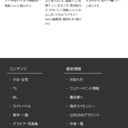
クールなハイスペ同僚は執
えちゃいけない一線、イっ
ひさまつえいと
黒柴パン
古
着ヤバ男でした!?（分冊
ちゃって… （2）
賀てっこ
るなつき
高須加ち
飛鳥ハルコ
南ひかり
こぽりヌち
版）
さ
すみ
ミノ
飛鳥ハルコ
み
よし花
マオst
ラブキス！
more編集部
猫田れお
南ひ
かり
コンテンツ
最新情報
少女・女性
お知らせ
TL
フェア・イベント情報
BL
書店様へ
ライトノベル
海外ライセンシー
青年・一般
公式SNSアカウント
グラビア・写真集
作家一覧