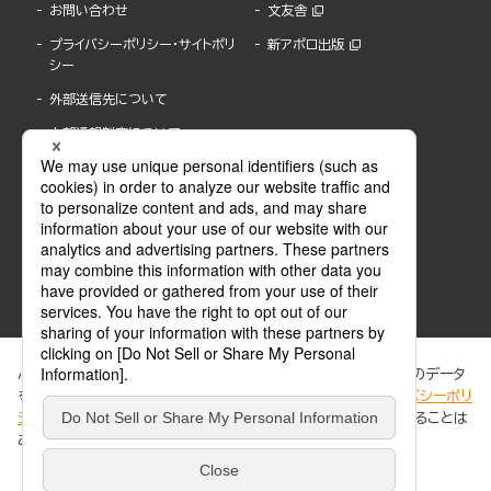
お問い合わせ
文友舎
プライバシーポリシー・サイトポリ
新アポロ出版
シー
外部送信先について
内部通報制度について
ぶんか社が運営するサイトでは、利便性向上のためにCookie等のデータ
を使用しています。 当社のCookieについての詳細は、「
プライバシーポリ
シー
」をご覧ください。当サイトでは、訪問者の個人情報を追跡することは
ABJマークは、この電子書店・電子書籍配信サービスが、著作権者からコンテンツ使用許諾を
ありません。
得た正規版配信サービスであることを示す登録商標(登録番号 第6091713号)です。
ABJマークの詳細、ABJマークを掲示しているサービスの一覧はこちら。
https://aebs.or.jp/