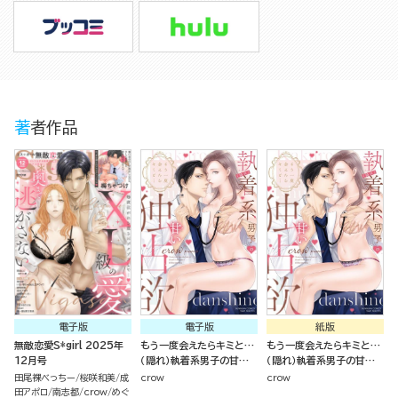
著者作品
電子版
電子版
紙版
無敵恋愛S*girl 2025年
もう一度会えたらキミと…
もう一度会えたらキミと…
12月号
（隠れ）執着系男子の甘い
（隠れ）執着系男子の甘い
独占欲 【かきおろし漫画＆
独占欲
田尾裸べっちー
桜咲和美
成
crow
crow
電子限定ペーパー付】
田アポロ
南志都
crow
めぐ