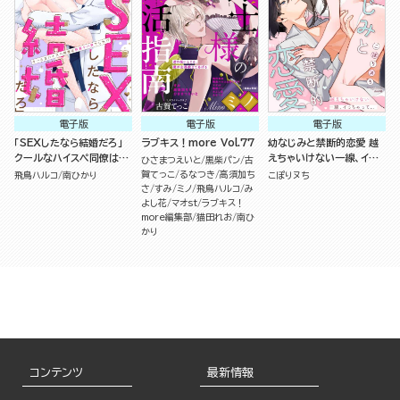
電子版
電子版
電子版
「SEXしたなら結婚だろ」
ラブキス！more Vol.77
幼なじみと禁断的恋愛 越
クールなハイスペ同僚は執
えちゃいけない一線、イっ
ひさまつえいと
黒柴パン
古
着ヤバ男でした!?（分冊
ちゃって… （2）
賀てっこ
るなつき
高須加ち
飛鳥ハルコ
南ひかり
こぽりヌち
版）
さ
すみ
ミノ
飛鳥ハルコ
み
よし花
マオst
ラブキス！
more編集部
猫田れお
南ひ
かり
コンテンツ
最新情報