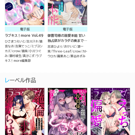
電子版
電子版
ラブキス！more Vol.49
御曹司様の溺愛本能 甘い
独占欲がカラダの奥まで
ひさまつえいと
古川スネ
猫
（3）
宮なお
古賀てっこ
ミブヨシ
志波ひより
おけいど
源一
カズ
crow
猫柴
小川つぐ
実
Three-Leaf
crow
カト
み
藤村綾生
真汐こず
ラブ
ウロカ
繭果あこ
栗谷あずみ
キス！more編集部
レーベル作品