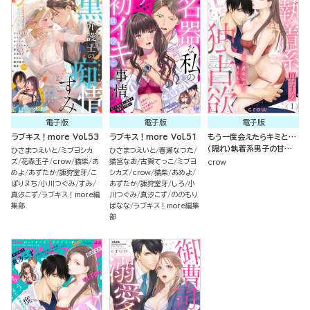
電子版
電子版
電子版
ラブキス！more Vol.53
ラブキス！more Vol.51
もう一度会えたらキミと…
（隠れ）執着系男子の甘い
ひさまつえいと
ミブヨシカ
ひさまつえいと
春瀬なつた
独占欲（分冊版）
ズ
花森玉子
crow
猫柴
あ
猫宮なお
古賀てっこ
ミブヨ
crow
めよ
あずたか
諏狩堂牙
こ
シカズ
crow
猫柴
あめよ
ぽりヌち
小川つぐみ
すみ
あずたか
諏狩堂牙
しろ
小
真汐こず
ラブキス！more編
川つぐみ
真汐こず
ののもり
集部
ばなな
ラブキス！more編集
部