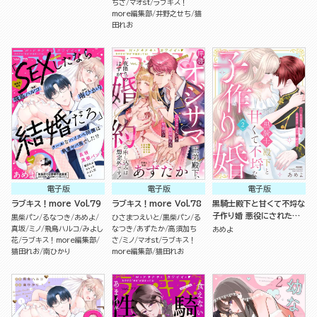
ちさ
マオst
ラブキス！
more編集部
井野之せち
猫
田れお
電子版
電子版
電子版
ラブキス！more Vol.79
ラブキス！more Vol.78
黒騎士殿下と甘くて不埒な
子作り婚 悪役にされた令
黒柴パン
るなつき
あめよ
ひさまつえいと
黒柴パン
る
嬢はイかされ啼かされ暴か
真坂
ミノ
飛鳥ハルコ
みよし
なつき
あずたか
高須加ち
あめよ
れる （2）
花
ラブキス！more編集部
さ
ミノ
マオst
ラブキス！
猫田れお
南ひかり
more編集部
猫田れお