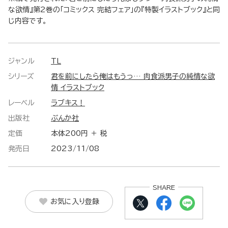
な欲情』第2巻の「コミックス 完結フェア」の『特製イラストブック』と同
じ内容です。
ジャンル
TL
シリーズ
君を前にしたら俺はもうっ… 肉食派男子の純情な欲
情 イラストブック
レーベル
ラブキス！
出版社
ぶんか社
定価
本体200円 ＋ 税
発売日
2023/11/08
SHARE
お気に入り登録