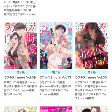
みけい
琴美むく
いまい野し
ゃる
大江戸ウメコ
さくら蒼
東万里央
梅ちゃづけ
颯一
郎
てばさきのぶお
kobari
電子版
電子版
電子版
ラブキス！more Vol.59
ラブキス！more Vol.57
ラブキス！more Vol.55
古賀てっこ
花森玉子
crow
ひさまつえいと
花森玉
ひさまつえいと
猫宮なお
ミ
碓水まよ
猫柴
スズメ柴
諏狩
子
crow
碓水まよ
猫柴
諏
ブヨシカズ
花森玉子
crow
堂牙
ラブキス！more編集
狩堂牙
こぽりヌち
ラブキ
碓水まよ
あめよ
あずたか
部
うすいかつら
ス！more編集部
諏狩堂牙
こぽりヌち
ラブキ
ス！more編集部