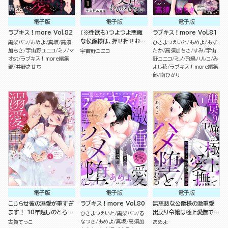
電子版
電子版
電子版
ラブキス！more Vol.82
（※性欲も）つよつよ悪魔
ラブキス！more Vol.81
な侯爵様は、押せ押せおし
黒柴パン
あめよ
真坂
高須
ひさまつえいと
あめよ
あず
かけ姫をとろぱちゅ交尾で
加ちさ
宇宙野ユニコ
ミノ
マ
たか
高須加ちさ
すみ
宇宙
宇宙野ユニコ
わからせたい（分冊版）
オst
ラブキス！more編集
野ユニコ
ミノ
飛鳥ハルコ
み
部
井野之せち
よし花
ラブキス！more編集
部
南ひかり
電子版
電子版
電子版
こじらせ彼の溺愛が重すぎ
ラブキス！more Vol.80
無慈悲な公爵様の激重愛
ます！ 10年越しのとろ甘
出戻り令嬢は極上愛撫でハ
ひさまつえいと
黒柴パン
る
えっち試してみる？ （4）
メ堕とされる（分冊版）
なつき
あめよ
真坂
高須加
古賀てっこ
あめよ