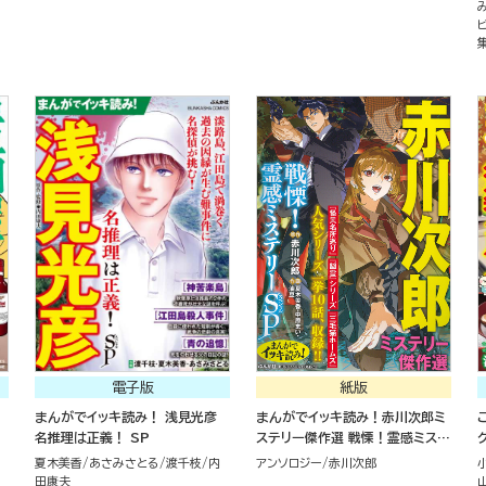
電子版
紙版
まんがでイッキ読み！ 浅見光彦
まんがでイッキ読み！赤川次郎ミ
名推理は正義！ SP
ステリー傑作選 戦慄！霊感ミステ
リーSP
夏木美香
あさみさとる
渡千枝
内
アンソロジー
赤川次郎
田康夫