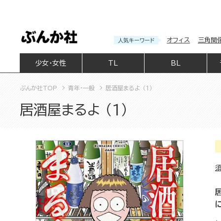
オフィス
三角関
人気キーワード
少女・女性
TL
BL
ぶんか社TOP
青年・一般
居酒屋まるよ （1）
居酒屋まるよ （1）