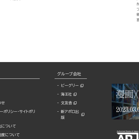
グループ会社
ビーグリー
海王社
わせ
文友舎
ーポリシー・サイトポリ
新アポロ出
版
先について
制度について