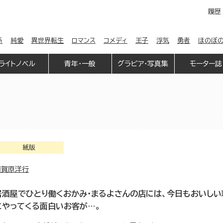
履歴
係
純愛
異世界転生
ロマンス
コメディ
王子
浮気
勇者
ほのぼ
ライトノベル
青年・一般
グラビア・写真集
モーター誌
紙版
須賀原洋行
居酒屋でひとり働くおかみ・まるよさんの店には、今日もおいしい
にやってくる面白いお客が…。