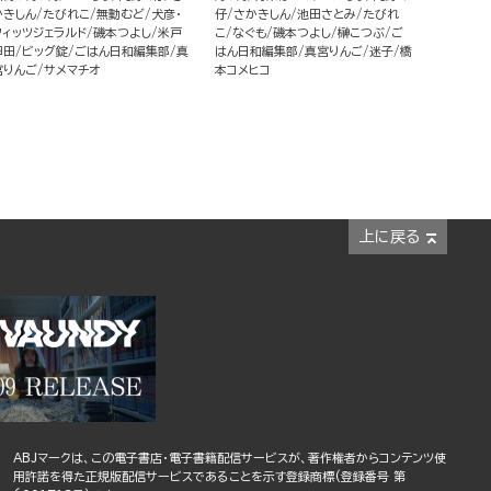
かきしん
たびれこ
無動むど
犬彦・
仔
さかきしん
池田さとみ
たびれ
フィッツジェラルド
磯本つよし
米戸
こ
なぐも
磯本つよし
榊こつぶ
ご
卵田
ビッグ錠
ごはん日和編集部
真
はん日和編集部
真宮りんご
迷子
橋
宮りんご
サメマチオ
本コメヒコ
上に戻る
ABJマークは、この電子書店・電子書籍配信サービスが、著作権者からコンテンツ使
用許諾を得た正規版配信サービスであることを示す登録商標(登録番号 第