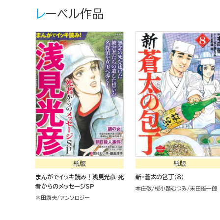
レーベル作品
紙版
紙版
まんがでイッキ読み！浅見光彦 死
新・蒼太の包丁（８）
者からのメッセージSP
本庄敬
桜小路むつみ
末田雄一郎
内田康夫
アンソロジー