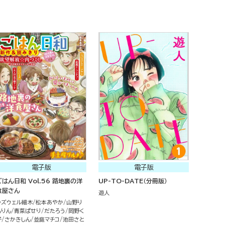
電子版
電子版
ごはん日和 Vol.56 路地裏の洋
UP-TO-DATE（分冊版）
食屋さん
遊人
ラズウェル細木
松本あやか
山野り
んりん
青菜ぱせり
だたろう
岡野く
仔
さかきしん
並庭マチコ
池田さと