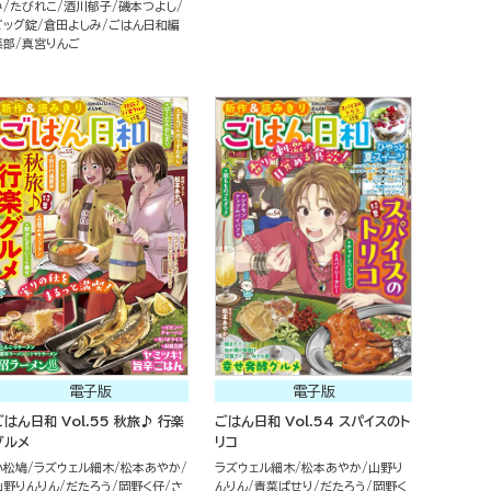
み
たびれこ
酒川郁子
磯本つよし
ビッグ錠
倉田よしみ
ごはん日和編
集部
真宮りんご
電子版
電子版
ごはん日和 Vol.55 秋旅♪ 行楽
ごはん日和 Vol.54 スパイスのト
グルメ
リコ
小松鳩
ラズウェル細木
松本あやか
ラズウェル細木
松本あやか
山野り
山野りんりん
だたろう
岡野く仔
さ
んりん
青菜ぱせり
だたろう
岡野く