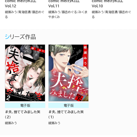
comic meltyKILL
comic meltyKILL
comic meltyKILL
Vol.12
Vol.11
Vol.10
綾瀬みう
青海信濃
藤丞めぐ
綾瀬みう
藤丞めぐる
みくま
綾瀬みう
青海信濃
藤丞めぐ
る
やまくみ
る
シリーズ作品
電子版
電子版
＃夫、捨ててみました笑
＃夫、捨ててみました笑
（2）
（1）
綾瀬みう
綾瀬みう