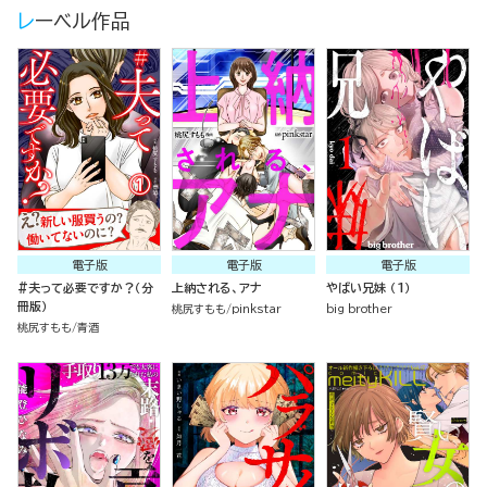
レーベル作品
電子版
電子版
電子版
#夫って必要ですか？（分
上納される、アナ
やばい兄妹 （1）
冊版）
桃尻すもも
pinkstar
big brother
桃尻すもも
青酒