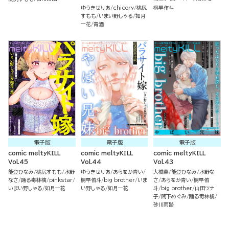
た俺の末路
ゆうきせりあ
chicory
桃尻
桐早侑斗
すもも
いまい野しゃる
如月
一花
青酒
電子版
電子版
電子版
comic meltyKILL
comic meltyKILL
comic meltyKILL
Vol.45
Vol.44
Vol.43
能登ひなみ
桃尻すもも
水野
ゆうきせりあ
あらをか青い
大橋薫
能登ひなみ
水野な
なさ
踊る毒林檎
pinkstar
桐早侑斗
big brother
いま
さ
あらをか青い
桐早侑
いまい野しゃる
如月一花
い野しゃる
如月一花
斗
big brother
山田ツナ
子
間下めぐみ
踊る毒林檎
砂川雨路