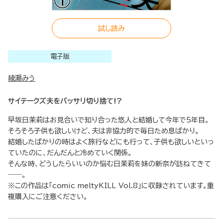
試し読み
電子版
綾瀬みう
サイテークズ夫をバッサリ切り捨て!?
早坂日茉莉はお見合いで知り合った悠人と結婚して今年で5年目。
そろそろ子供も欲しいけど、夫は非協力的で毎日ため息ばかり。
結婚したばかりの時はよく旅行などにも行って、子供も欲しいといっ
ていたのに、だんだんと冷めていく関係。
そんな時、どうしたらいいのか悩む日茉莉を妹の新奈が訪ねてきて
――。
※この作品は「comic meltyKILL Vol.8」に収録されています。重
複購入にご注意ください。