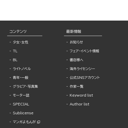
コンテンツ
最新情報
少女・女性
お知らせ
TL
フェア・イベント情報
BL
書店様へ
ライトノベル
海外ライセンシー
青年・一般
公式SNSアカウント
グラビア・写真集
作家一覧
モーター誌
Keyword list
SPECIAL
Author list
Sublicense
マンガよもんが