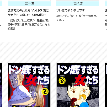
電子版
電子版
波瀾万丈の女たち Vol.95 浅は
サレ妻ですが幸せです
見
か女がドツボに!? 人間関係の落
朝野いずみ
秋山紅葉
井出智香恵
時
とし穴
佐嶋しおり
川端みどり
秋山紅葉
小野拓実
島
人
貴子
甲斐今日子
波瀾万丈の女たち
編集部