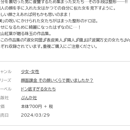
自分を裏切った男に復讐するため集まった女たち…その手段は整形──!!
別人の顔を手に入れた女はかつての自分に似た女を見下すように。
美しい顔さえあれば何もかも思いのまま！
「美」の呪いにかけられた女たちがはまった整形のドロ沼。
幸せになるために綺麗になったはずなのに…！
秋山紅葉が贈る珠玉の作品集。
この作品集の『淑女同盟』『表皮美人』『隣人』『鏡』は『波瀾万丈の女たち』Vol
れぞれ収録されています。重複ご購入にご注意ください。
ジャンル
少女・女性
シリーズ
顔面課金 その顔いくらで買いましたか？
レーベル
ドン底すぎる女たち
出版社
ぶんか社
定価
本体700円 ＋ 税
発売日
2024/03/29