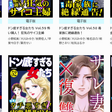
電子版
電子版
ドン底すぎる女たち Vol.59 怖
ドン底すぎる女たち Vol.58 毒
い隣人！ 狂気のサイコ主婦
家族に絶縁通告！
小野拓実
大川みゆき
秋野佳人
甲
小野拓実
大川みゆき
椎名ほの
桐
斐今日子
葉月せい
野さおり
和気はるか