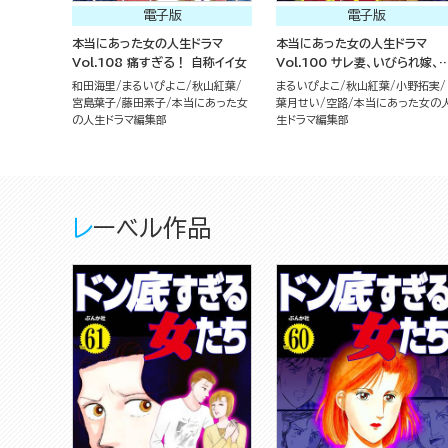
電子版
電子版
本当にあった女の人生ドラマ
本当にあった女の人生ドラマ
Vol.108 痛すぎる！ 自称イイ女
Vol.100 サレ妻、いびられ嫁、
下され女たちよ！ さぁ、復讐の
和田海里
まるいぴよこ
秋山紅葉
まるいぴよこ
秋山紅葉
小野拓実
間です
宮島葉子
藤田素子
本当にあった女
葉月せい
空路
本当にあった女の
の人生ドラマ編集部
生ドラマ編集部
レーベル作品