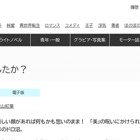
履歴
係
純愛
異世界転生
ロマンス
コメディ
王子
浮気
勇者
ほのぼ
ライトノベル
青年・一般
グラビア・写真集
モーター誌
したか？
電子版
秋山紅葉
美しい顔があれば何もかも思いのまま！ 「美」の呪いにかけら
形のドロ沼。