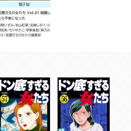
電子版
波瀾万丈の女たち Vol.81 結婚し
たら不幸になった
朝野いずみ
秋山紅葉
佐嶋しおり
小
野拓実
もりゆきこ
伊東倫智
綿乃み
つえ
波瀾万丈の女たち編集部