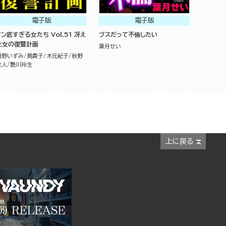
電子版
電子版
ドン底すぎる女たち Vol.51 冴え
ブスだって不倫したい
た女の復讐計画
葉月せい
朝野いずみ
島貴子
木元紀子
秋野
佳人
艶川玲生
上に戻る