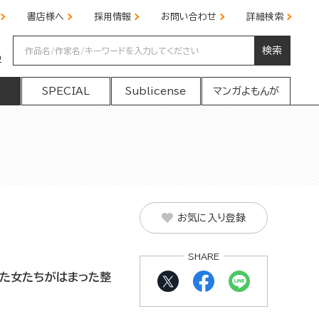
書店様へ
採用情報
お問い合わせ
詳細検索
検索
の
SPECIAL
Sublicense
マンガよもんが
お気に入り登録
SHARE
れた女たちがはまった整