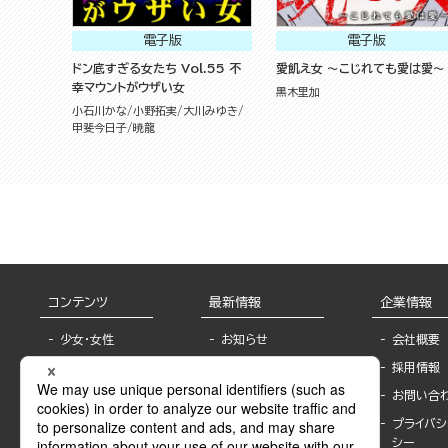
電子版
電子版
ドン底すぎる女たち Vol.55 不
愛飢え女 ～こじれても愛は愛～
幸マウントがウザい女
黒木里加
小石川かな
小野拓実
大川みゆき
甲斐今日子
暁龍
コンテンツ
最新情報
企業情報
少女・女性
お知らせ
会社概要
TL
フェア・イベント情
採用情報
報
BL
お問い合
書店様へ
ライトノベル
プライバシ
海外ライセンシー
シー