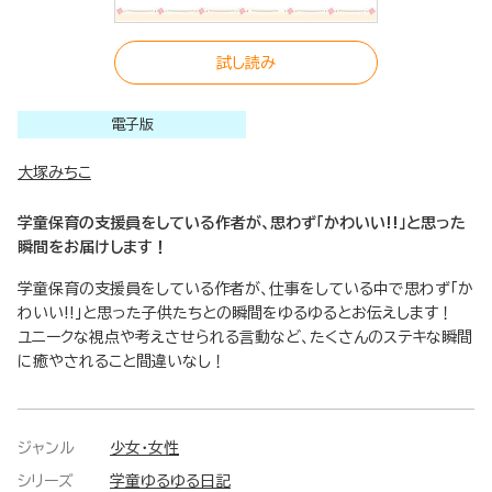
試し読み
電子版
大塚みちこ
学童保育の支援員をしている作者が、思わず「かわいい!!」と思った
瞬間をお届けします！
学童保育の支援員をしている作者が、仕事をしている中で思わず「か
わいい!!」と思った子供たちとの瞬間をゆるゆるとお伝えします！
ユニークな視点や考えさせられる言動など、たくさんのステキな瞬間
に癒やされること間違いなし！
ジャンル
少女・女性
シリーズ
学童ゆるゆる日記