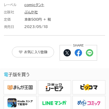
レーベル
comicタント
出版社
ぶんか社
定価
本体500円 ＋ 税
発売日
2023/05/18
SHARE
お気に入り登録
電子版を買う