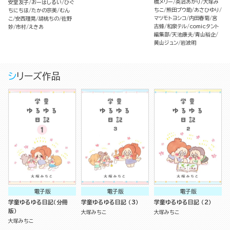
橋メリー
英治あかり
大塚み
安堂友子
おーはしるい
ひぐ
ちこ
熊田プウ助
あさひゆり
ちにちほ
たかの宗美
むん
マツモトヨシコ
内田春菊
宮
こ
安西理晃
胡桃ちの
佐野
古蜂
和泉テル
comicタント
妙
市村
えきあ
編集部
天池康夫
青山裕企
黄山ジュン
岩波明
シリーズ作品
電子版
電子版
電子版
学童ゆるゆる日記（分冊
学童ゆるゆる日記 （3）
学童ゆるゆる日記 （2）
版）
大塚みちこ
大塚みちこ
大塚みちこ