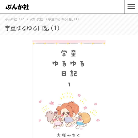
ぶんか社TOP
少女・女性
学童ゆるゆる日記 （1）
学童ゆるゆる日記 （1）