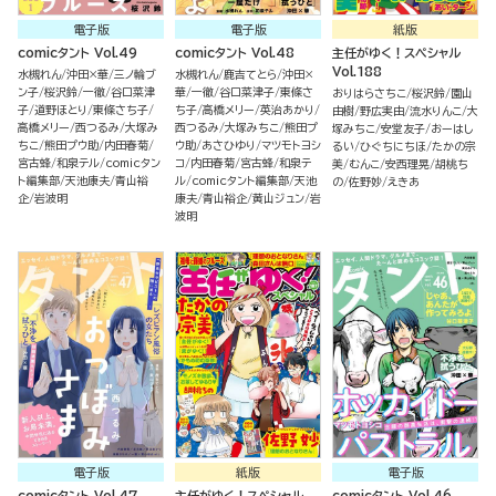
電子版
電子版
紙版
comicタント Vol.49
comicタント Vol.48
主任がゆく！スペシャル
Vol.188
水槻れん
沖田×華
三ノ輪ブ
水槻れん
鹿吉てとら
沖田×
ン子
桜沢鈴
一徹
谷口菜津
華
一徹
谷口菜津子
東條さ
おりはらさちこ
桜沢鈴
園山
子
道野ほとり
東條さち子
ち子
高橋メリー
英治あかり
由樹
野広実由
流水りんこ
大
高橋メリー
西つるみ
大塚み
西つるみ
大塚みちこ
熊田プ
塚みちこ
安堂友子
おーはし
ちこ
熊田プウ助
内田春菊
ウ助
あさひゆり
マツモトヨシ
るい
ひぐちにちほ
たかの宗
宮古蜂
和泉テル
comicタン
コ
内田春菊
宮古蜂
和泉テ
美
むんこ
安西理晃
胡桃ち
ト編集部
天池康夫
青山裕
ル
comicタント編集部
天池
の
佐野妙
えきあ
企
岩波明
康夫
青山裕企
黄山ジュン
岩
波明
電子版
紙版
電子版
comicタント Vol.47
主任がゆく！スペシャル
comicタント Vol.46