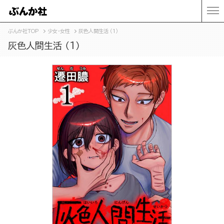
ぶんか社TOP
少女・女性
灰色人間生活 （1）
灰色人間生活 （1）