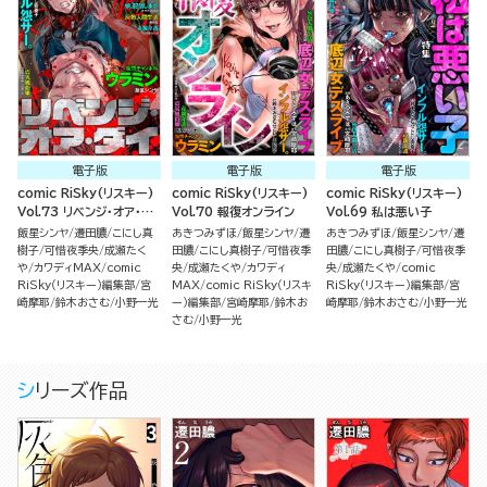
電子版
電子版
電子版
comic RiSky(リスキー)
comic RiSky(リスキー)
comic RiSky(リスキー)
Vol.73 リベンジ・オア・ダ
Vol.70 報復オンライン
Vol.69 私は悪い子
イ
飯星シンヤ
遷田膿
こにし真
あきつみずほ
飯星シンヤ
遷
あきつみずほ
飯星シンヤ
遷
樹子
可惜夜季央
成瀬たく
田膿
こにし真樹子
可惜夜季
田膿
こにし真樹子
可惜夜季
や
カワディMAX
comic
央
成瀬たくや
カワディ
央
成瀬たくや
comic
RiSky（リスキー）編集部
宮
MAX
comic RiSky（リスキ
RiSky（リスキー）編集部
宮
崎摩耶
鈴木おさむ
小野一光
ー）編集部
宮崎摩耶
鈴木お
崎摩耶
鈴木おさむ
小野一光
さむ
小野一光
シリーズ作品