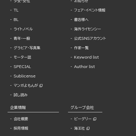
少女・女性
お知らせ
TL
フェア・イベント情報
BL
書店様へ
ライトノベル
海外ライセンシー
青年・一般
公式SNSアカウント
グラビア・写真集
作家一覧
モーター誌
Keyword list
SPECIAL
Author list
Sublicense
マンガよもんが
試し読み
企業情報
グループ会社
会社概要
ビーグリー
採用情報
海王社