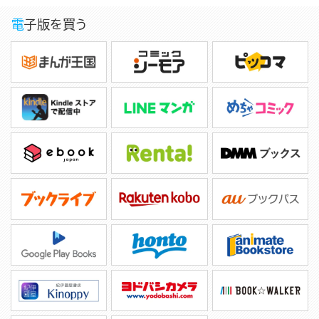
電子版を買う