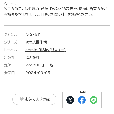
く……。
※この作品には性暴力・虐待・DVなどの表現や、精神に負荷のかか
る描写が含まれます。ご自身と相談の上、お読みください。
ジャンル
少女・女性
シリーズ
灰色人間生活
レーベル
comic RiSky(リスキー)
出版社
ぶんか社
定価
本体700円 ＋ 税
発売日
2024/09/05
SHARE
お気に入り登録