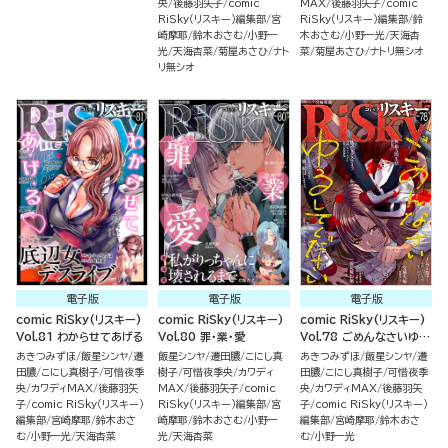
央
後藤羽矢子
comic
MAX
後藤羽矢子
comic
RiSky（リスキー）編集部
宮
RiSky（リスキー）編集部
鈴
崎摩耶
鈴木おさむ
小野一
木おさむ
小野一光
天海杏
光
天海杏菜
菊屋あさひ
ナト
菜
菊屋あさひ
ナトリ無シオ
リ無シオ
電子版
電子版
電子版
comic RiSky(リスキー)
comic RiSky(リスキー)
comic RiSky(リスキー)
Vol.81 わからせてあげる
Vol.80 罪・業・愛
Vol.78 ごめんなさいゆる
してください
あきつみずほ
飯星シンヤ
遷
飯星シンヤ
遷田膿
こにし真
あきつみずほ
飯星シンヤ
遷
田膿
こにし真樹子
可惜夜季
樹子
可惜夜季央
カワディ
田膿
こにし真樹子
可惜夜季
央
カワディMAX
後藤羽矢
MAX
後藤羽矢子
comic
央
カワディMAX
後藤羽矢
子
comic RiSky（リスキー）
RiSky（リスキー）編集部
宮
子
comic RiSky（リスキー）
編集部
宮崎摩耶
鈴木おさ
崎摩耶
鈴木おさむ
小野一
編集部
宮崎摩耶
鈴木おさ
む
小野一光
天海杏菜
光
天海杏菜
む
小野一光