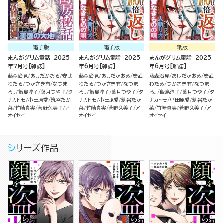
電子版
電子版
紙版
まんがグリム童話 2025
まんがグリム童話 2025
まんがグリム童話 2025
年7月号[雑誌]
年6月号[雑誌]
年6月号[雑誌]
藤森治見
あしだかおる
安武
藤森治見
あしだかおる
安武
藤森治見
あしだかおる
安武
わたる
つかさき有
なつま
わたる
つかさき有
なつま
わたる
つかさき有
なつま
ろ。
飯島淳子
葉月つや子
タ
ろ。
飯島淳子
葉月つや子
タ
ろ。
飯島淳子
葉月つや子
タ
ナカトモ
小田原愛
筑谷たか
ナカトモ
小田原愛
筑谷たか
ナカトモ
小田原愛
筑谷たか
菜
竹崎真実
菅野久美子
ア
菜
竹崎真実
菅野久美子
ア
菜
竹崎真実
菅野久美子
ア
オイセイ
オイセイ
オイセイ
シリーズ作品