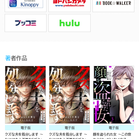
著者作品
電子版
電子版
電子版
クズな夫を処分します ～
クズな夫を処分します ～
顔を盗られた女 ～この世