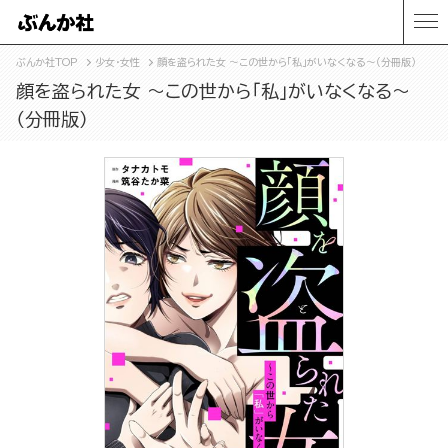
ぶんか社TOP
少女・女性
顔を盗られた女 ～この世から「私」がいなくなる～（分冊版）
顔を盗られた女 ～この世から「私」がいなくなる～
（分冊版）