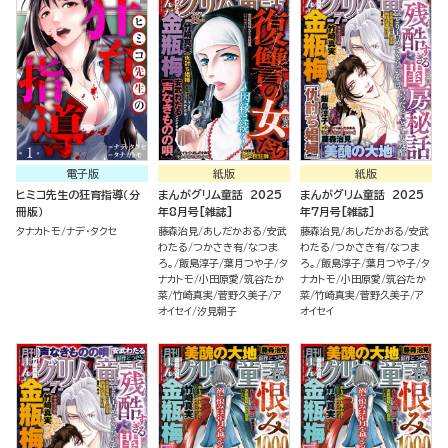
電子版
紙版
紙版
ヒミコ先生の狂育指導（分
まんがグリム童話 2025
まんがグリム童話 2025
冊版）
年8月号[雑誌]
年7月号[雑誌]
タナカトモ
ナデ・タクセ
藤森治見
あしだかおる
安武
藤森治見
あしだかおる
安武
わたる
つかさき有
なつま
わたる
つかさき有
なつま
ろ。
飯島淳子
葉月つや子
タ
ろ。
飯島淳子
葉月つや子
タ
ナカトモ
小田原愛
筑谷たか
ナカトモ
小田原愛
筑谷たか
菜
竹崎真実
菅野久美子
ア
菜
竹崎真実
菅野久美子
ア
オイセイ
汐見朝子
オイセイ