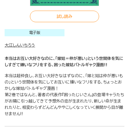
試し読み
電子版
大江しんいちろう
本当はお互い大好きなのに、「嫁姑＝仲が悪い」という世間体を気に
しすぎて嫌いなフリをする、困った嫁姑バトルギャク漫画!!
本当は超仲良し、お互い大好きなはずなのに、「嫁と姑は仲が悪いも
の」という世間体を気にしてお互いに嫌いなフリをする、ちょっとお
かしな嫁姑バトルギャグ漫画！
第2巻ではなんと、著者の代表作『困ったじいさん』の登場キャラたち
がお隣に引っ越してきて予想外の恋が生まれたり、新しい命が生ま
れたりと、相変わらずどんどんややこしくなっていく展開から目が離
せません!!