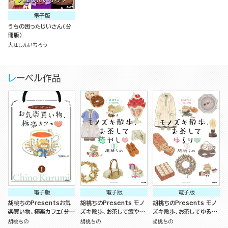
電子版
うちの困ったじいさん（分
冊版）
大江しんいちろう
レーベル作品
電子版
電子版
電子版
胡桃ちのPresentsお気
胡桃ちのPresents モノ
胡桃ちのPresents モノ
楽買い物、極楽カフェ（分冊
ズキ散歩、お茶して癒やし
ズキ散歩、お茶してゆるり
版）
（分冊版）
（分冊版）
胡桃ちの
胡桃ちの
胡桃ちの