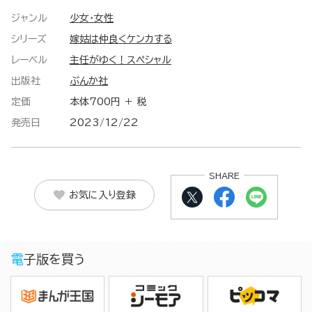
ジャンル
少女・女性
シリーズ
嫁姑は仲良くケンカする
レーベル
主任がゆく！スペシャル
出版社
ぶんか社
定価
本体700円 ＋ 税
発売日
2023/12/22
SHARE
お気に入り登録
電子版を買う