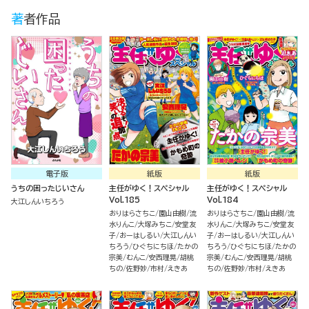
著者作品
電子版
紙版
紙版
うちの困ったじいさん
主任がゆく！スペシャル
主任がゆく！スペシャル
Vol.185
Vol.184
大江しんいちろう
おりはらさちこ
園山由樹
流
おりはらさちこ
園山由樹
流
水りんこ
大塚みちこ
安堂友
水りんこ
大塚みちこ
安堂友
子
おーはしるい
大江しんい
子
おーはしるい
大江しんい
ちろう
ひぐちにちほ
たかの
ちろう
ひぐちにちほ
たかの
宗美
むんこ
安西理晃
胡桃
宗美
むんこ
安西理晃
胡桃
ちの
佐野妙
市村
えきあ
ちの
佐野妙
市村
えきあ