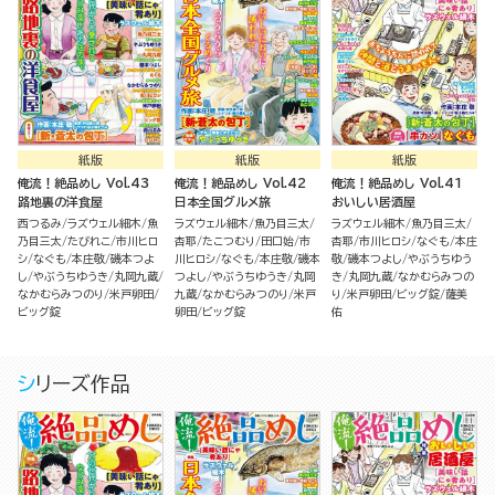
紙版
紙版
紙版
俺流！絶品めし Vol.43
俺流！絶品めし Vol.42
俺流！絶品めし Vol.41
路地裏の洋食屋
日本全国グルメ旅
おいしい居酒屋
西つるみ
ラズウェル細木
魚
ラズウェル細木
魚乃目三太
ラズウェル細木
魚乃目三太
乃目三太
たびれこ
市川ヒロ
杏耶
たこつむり
田口始
市
杏耶
市川ヒロシ
なぐも
本庄
シ
なぐも
本庄敬
磯本つよ
川ヒロシ
なぐも
本庄敬
磯本
敬
磯本つよし
やぶうちゆう
し
やぶうちゆうき
丸岡九蔵
つよし
やぶうちゆうき
丸岡
き
丸岡九蔵
なかむらみつの
なかむらみつのり
米戸卵田
九蔵
なかむらみつのり
米戸
り
米戸卵田
ビッグ錠
薩美
ビッグ錠
卵田
ビッグ錠
佑
シリーズ作品