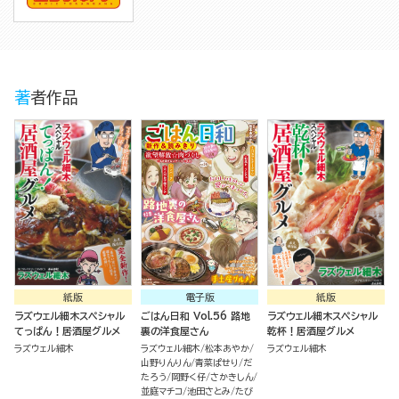
著者作品
紙版
電子版
紙版
ラズウェル細木スペシャル
ごはん日和 Vol.56 路地
ラズウェル細木スペシャル
てっぱん！居酒屋グルメ
裏の洋食屋さん
乾杯！居酒屋グルメ
ラズウェル細木
ラズウェル細木
松本あやか
ラズウェル細木
山野りんりん
青菜ぱせり
だ
たろう
岡野く仔
さかきしん
並庭マチコ
池田さとみ
たび