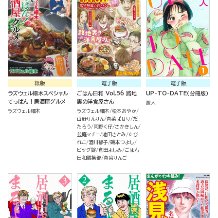
紙版
電子版
電子版
ラズウェル細木スペシャル
ごはん日和 Vol.56 路地
UP-TO-DATE（分冊版）
てっぱん！居酒屋グルメ
裏の洋食屋さん
遊人
ラズウェル細木
ラズウェル細木
松本あやか
山野りんりん
青菜ぱせり
だ
たろう
岡野く仔
さかきしん
並庭マチコ
池田さとみ
たび
れこ
酒川郁子
磯本つよし
ビッグ錠
倉田よしみ
ごはん
日和編集部
真宮りんご