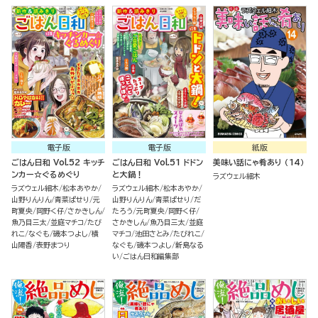
電子版
電子版
紙版
ごはん日和 Vol.52 キッチ
ごはん日和 Vol.51 ドドン
美味い話にゃ肴あり （14）
ンカー☆ぐるめぐり
と大鍋！
ラズウェル細木
ラズウェル細木
松本あやか
ラズウェル細木
松本あやか
山野りんりん
青菜ぱせり
元
山野りんりん
青菜ぱせり
だ
町夏央
岡野く仔
さかきしん
たろう
元町夏央
岡野く仔
魚乃目三太
並庭マチコ
たび
さかきしん
魚乃目三太
並庭
れこ
なぐも
磯本つよし
横
マチコ
池田さとみ
たびれこ
山陽香
表野まつり
なぐも
磯本つよし
新島なる
い
ごはん日和編集部