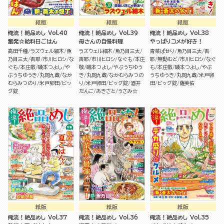
紙版
紙版
紙版
俺流！絶品めし Vol.40
俺流！絶品めし Vol.39
俺流！絶品めし Vol.38
奮発☆給料日ごはん
母さんの自慢料理
やっぱりコメが好き！
高田千種
ラズウェル細木
魚
ラズウェル細木
魚乃目三太
青菜ぱせり
魚乃目三太
杏
乃目三太
杏耶
市川ヒロシ
な
杏耶
市川ヒロシ
なぐも
本庄
耶
無動むど
市川ヒロシ
なぐ
ぐも
本庄敬
磯本つよし
や
敬
磯本つよし
やぶうちゆう
も
本庄敬
磯本つよし
やぶ
ぶうちゆうき
丸岡九蔵
なか
き
丸岡九蔵
なかむらみつの
うちゆうき
丸岡九蔵
米戸卵
むらみつのり
米戸卵田
ビッ
り
米戸卵田
ビッグ錠
酒井
田
ビッグ錠
薩美佑
グ錠
だんご
あきさと
うさみ☆
紙版
紙版
紙版
俺流！絶品めし Vol.37
俺流！絶品めし Vol.36
俺流！絶品めし Vol.35