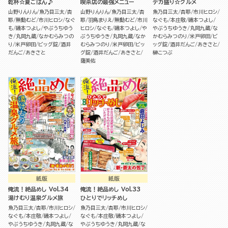
乾杯☆夏ごはん♪
喫茶店の最強メニュー
デカ盛り☆グルメ
山野りんりん
魚乃目三太
杏
山野りんりん
魚乃目三太
杏
魚乃目三太
杏耶
市川ヒロシ
耶
無動むど
市川ヒロシ
なぐ
耶
羽鳥まりえ
無動むど
市川
なぐも
本庄敬
磯本つよし
も
磯本つよし
やぶうちゆう
ヒロシ
なぐも
磯本つよし
や
やぶうちゆうき
丸岡九蔵
な
き
丸岡九蔵
なかむらみつの
ぶうちゆうき
丸岡九蔵
なか
かむらみつのり
米戸卵田
ビ
り
米戸卵田
ビッグ錠
酒井
むらみつのり
米戸卵田
ビッ
ッグ錠
酒井だんご
あきさと
だんご
あきさと
グ錠
酒井だんご
あきさと
榊こつぶ
薩美佑
紙版
紙版
俺流！絶品めし Vol.34
俺流！絶品めし Vol.33
湯けむり温泉グルメ旅
ひとりでリッチめし
魚乃目三太
杏耶
市川ヒロシ
魚乃目三太
杏耶
市川ヒロシ
なぐも
本庄敬
磯本つよし
なぐも
本庄敬
磯本つよし
やぶうちゆうき
丸岡九蔵
な
やぶうちゆうき
丸岡九蔵
な