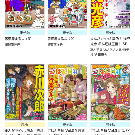
電子版
電子版
電子版
居酒屋まるよ （3）
居酒屋まるよ （2）
まんがでイッキ読み！ 浅見
光彦 名推理は正義！ SP
須賀原洋行
須賀原洋行
夏木美香
あさみさとる
渡千
枝
内田康夫
紙版
電子版
電子版
まんがでイッキ読み！赤川
ごはん日和 Vol.55 秋旅
ごはん日和 Vol.54 スパイ