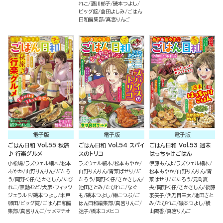
れこ
酒川郁子
磯本つよし
ビッグ錠
倉田よしみ
ごはん
日和編集部
真宮りんご
電子版
電子版
電子版
ごはん日和 Vol.55 秋旅
ごはん日和 Vol.54 スパイ
ごはん日和 Vol.53 週末
♪ 行楽グルメ
スのトリコ
はっちゃけごはん
小松鳩
ラズウェル細木
松本
ラズウェル細木
松本あやか
伊藤あんよ
ラズウェル細木
あやか
山野りんりん
だたろ
山野りんりん
青菜ぱせり
だ
松本あやか
山野りんりん
青
う
岡野く仔
さかきしん
たび
たろう
岡野く仔
さかきしん
菜ぱせり
だたろう
元町夏
れこ
無動むど
犬彦・フィッツ
池田さとみ
たびれこ
なぐ
央
岡野く仔
さかきしん
後藤
ジェラルド
磯本つよし
米戸
も
磯本つよし
榊こつぶ
ご
羽矢子
魚乃目三太
池田さと
卵田
ビッグ錠
ごはん日和編
はん日和編集部
真宮りんご
み
たびれこ
磯本つよし
横
集部
真宮りんご
サメマチオ
迷子
橋本コメヒコ
山陽香
真宮りんご