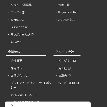
グラビア・写真集
作家一覧
モーター誌
Keyword list
SPECIAL
Author list
Sublicense
マンガよもんが
試し読み
企業情報
グループ会社
会社概要
ビーグリー
採用情報
海王社
お問い合わせ
文友舎
プライバシーポリシー・サイトポリ
新アポロ出版
シー
外部送信先について
内部通報制度について