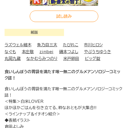
試し読み
紙版
ラズウェル細木
魚乃目三太
たびれこ
市川ヒロシ
なぐも
本庄敬
zinbei
磯本つよし
やぶうちゆうき
丸岡九蔵
なかむらみつのり
米戸卵田
ビッグ錠
食いしんぼうの胃袋を満たす唯一無二のグルメアンソロジーコミッ
ク誌！
食いしんぼうの胃袋を満たす唯一無二のグルメアンソロジーコミック
誌！
＜特集＞白米LOVER
ほかほかごはんを引き立てる、粋なおともが大集合!!
＜ラインナップ＆イチオシ紹介＞
◆表紙イラスト
倉田よしみ