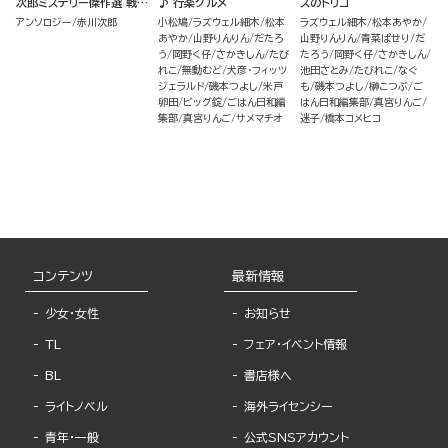
次郎ミステリー傑作選 戦
♪ 行楽グルメ
スのトリコ
慄！霊感ミステリーSP
アンソロジー
赤川次郎
小松鳩
ラズウェル細木
松本
ラズウェル細木
松本あやか
あやか
山野りんりん
だたろ
山野りんりん
青菜ぱせり
だ
う
岡野く仔
さかきしん
たび
たろう
岡野く仔
さかきしん
れこ
無動むど
犬彦・フィッツ
池田さとみ
たびれこ
なぐ
ジェラルド
磯本つよし
米戸
も
磯本つよし
榊こつぶ
ご
卵田
ビッグ錠
ごはん日和編
はん日和編集部
真宮りんご
集部
真宮りんご
サメマチオ
迷子
橋本コメヒコ
コンテンツ
最新情報
少女・女性
お知らせ
TL
フェア・イベント情報
BL
書店様へ
ライトノベル
海外ライセンシー
青年・一般
公式SNSアカウント