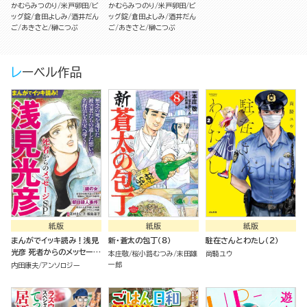
かむらみつのり
米戸卵田
ビ
かむらみつのり
米戸卵田
ビ
ッグ錠
倉田よしみ
酒井だん
ッグ錠
倉田よしみ
酒井だん
ご
あきさと
榊こつぶ
ご
あきさと
榊こつぶ
レーベル作品
紙版
紙版
紙版
まんがでイッキ読み！浅見
新・蒼太の包丁（８）
駐在さんとわたし（２）
光彦 死者からのメッセージ
本庄敬
桜小路むつみ
末田雄
尚騎ユウ
SP
一郎
内田康夫
アンソロジー