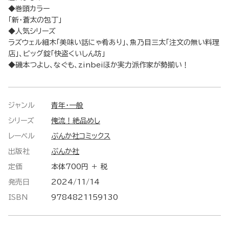
◆巻頭カラー
「新・蒼太の包丁」
◆人気シリーズ
ラズウェル細木「美味い話にゃ肴あり」、魚乃目三太「注文の無い料理
店」、ビッグ錠「快盗くいしん坊」
◆磯本つよし、なぐも、zinbeiほか実力派作家が勢揃い！
ジャンル
青年・一般
シリーズ
俺流！絶品めし
レーベル
ぶんか社コミックス
出版社
ぶんか社
定価
本体700円 ＋ 税
発売日
2024/11/14
ISBN
9784821159130