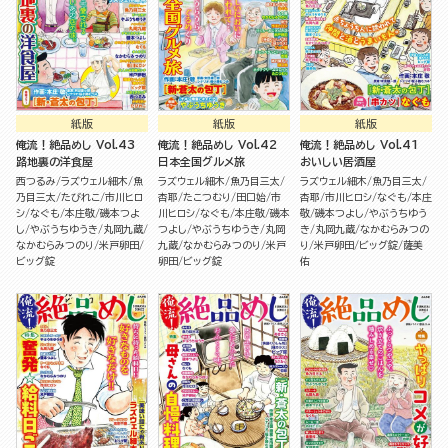
紙版
紙版
紙版
俺流！絶品めし Vol.43
俺流！絶品めし Vol.42
俺流！絶品めし Vol.41
路地裏の洋食屋
日本全国グルメ旅
おいしい居酒屋
西つるみ
ラズウェル細木
魚
ラズウェル細木
魚乃目三太
ラズウェル細木
魚乃目三太
乃目三太
たびれこ
市川ヒロ
杏耶
たこつむり
田口始
市
杏耶
市川ヒロシ
なぐも
本庄
シ
なぐも
本庄敬
磯本つよ
川ヒロシ
なぐも
本庄敬
磯本
敬
磯本つよし
やぶうちゆう
し
やぶうちゆうき
丸岡九蔵
つよし
やぶうちゆうき
丸岡
き
丸岡九蔵
なかむらみつの
なかむらみつのり
米戸卵田
九蔵
なかむらみつのり
米戸
り
米戸卵田
ビッグ錠
薩美
ビッグ錠
卵田
ビッグ錠
佑