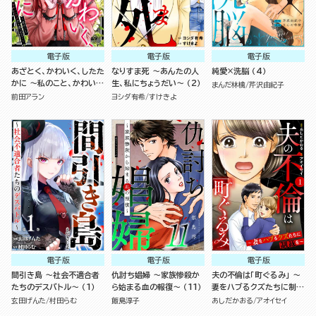
電子版
電子版
電子版
あざとく、かわいく、したた
なりすま死 ～あんたの人
純愛×洗脳 （4）
かに ～私のこと、かわいい
生、私にちょうだい～ （2）
まんだ林檎
芹沢由紀子
だけだと思ってた？～
前田アラン
ヨシダ有希
すけきよ
（8）
電子版
電子版
電子版
間引き島 ～社会不適合者
仇討ち娼婦 ～家族惨殺か
夫の不倫は「町ぐるみ」 ～
たちのデスバトル～ （1）
ら始まる血の報復～ （11）
妻をハブるクズたちに制裁
を～ （1）
玄田げんた
村田らむ
飯島淳子
あしだかおる
アオイセイ