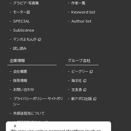
グラビア・写真集
作家一覧
モーター誌
Keyword list
SPECIAL
Author list
Sublicense
マンガよもんが
試し読み
企業情報
グループ会社
会社概要
ビーグリー
採用情報
海王社
お問い合わせ
文友舎
プライバシーポリシー・サイトポリ
新アポロ出版
シー
外部送信先について
内部通報制度について