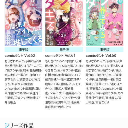
電子版
電子版
電子版
comicタント Vol.62
comicタント Vol.61
comicタント Vol.60
もりさわたみこ
水槻れん
沖
もりさわたみこ
水槻れん
沖
もりさわたみこ
水槻れん
沖
田×華
狼
おりはらさちこ
三
田×華
あさひよひ
狼
おりは
田×華
あさひよひ
狼
おりは
ノ輪ブン子
桜沢鈴
園山由樹
らさちこ
三ノ輪ブン子
園山
らさちこ
三ノ輪ブン子
桜沢
野広実由
一徹
谷口菜津子
由樹
野広実由
魔神ぐり子
鈴
園山由樹
野広実由
魔神
唐草ミチル
道野ほとり
もえ
成見香穂
一徹
谷口菜津子
ぐり子
成見香穂
一徹
谷口
きち
川泉ポメ
飯倉義
唐草ミチル
道野ほとり
もえ
菜津子
唐草ミチル
道野ほと
之
comicタント編集部
ヨシ
きち
川泉ポメ
飯倉義
り
飯倉義之
comicタント編
キ
稲村カブネ
あべ美佳
針
之
comicタント編集部
ヨシ
集部
ヨシキ
稲村カブネ
あべ
生悠伺
三浦マキ
天池康夫
キ
稲村カブネ
あべ美佳
針
美佳
針生悠伺
天池康夫
青
青山裕企
生悠伺
三浦マキ
天池康夫
山裕企
西宮ことり
青山裕企
西宮ことり
シリーズ作品