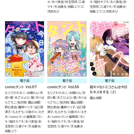
キ
あべ美佳
針生悠伺
三浦
キ
稲村カブネ
あべ美佳
針
マキ
天池康夫
尚騎ユウ
三
生悠伺
三浦マキ
天池康夫
河尻あび
尚騎ユウ
三河尻あび
電子版
電子版
電子版
comicタント Vol.67
comicタント Vol.66
陰キャなトミコさんは今日
もキスをする （2）
もりさわたみこ
水槻れん
沖
もりさわたみこ
水槻れん
沖
田×華
あさひよひ
狼
おりは
田×華
あさひよひ
狼
おりは
園山由樹
らさちこ
桜沢鈴
園山由樹
らさちこ
桜沢鈴
園山由樹
野広実由
魔神ぐり子
谷口菜
野広実由
魔神ぐり子
谷口菜
津子
もえきち
川泉ポメ
えき
津子
もえきち
川泉ポメ
えき
あ
comicタント編集部
ヨシ
あ
comicタント編集部
ヨシ
キ
稲村カブネ
あべ美佳
針
キ
稲村カブネ
あべ美佳
針
生悠伺
三浦マキ
天池康夫
生悠伺
三浦マキ
天池康夫
尚騎ユウ