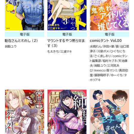
電子版
電子版
電子版
駐在さんとわたし （2）
マウントするやつ黙らせま
comicタント Vol.80
す （3）
尚騎ユウ
水槻れん
沖田×華
狼
谷口菜
津子
川泉ポメ
ひぐちにち
もえきち
三浦マキ
ほ
さくましおり
comicタン
ト編集部
稲村カブネ
天池康
夫
尚騎ユウ
三河尻あ
び
meeco
森マシミ
真田往
里
藤原嗚呼子
ゆーぐち
タ
カツアキ