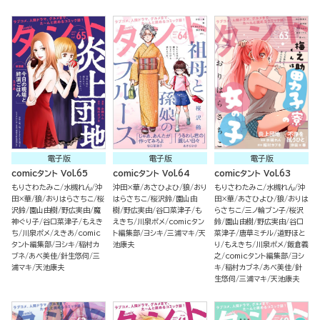
電子版
電子版
電子版
comicタント Vol.65
comicタント Vol.64
comicタント Vol.63
もりさわたみこ
水槻れん
沖
沖田×華
あさひよひ
狼
おり
もりさわたみこ
水槻れん
沖
田×華
狼
おりはらさちこ
桜
はらさちこ
桜沢鈴
園山由
田×華
あさひよひ
狼
おりは
沢鈴
園山由樹
野広実由
魔
樹
野広実由
谷口菜津子
も
らさちこ
三ノ輪ブン子
桜沢
神ぐり子
谷口菜津子
もえき
えきち
川泉ポメ
comicタン
鈴
園山由樹
野広実由
谷口
ち
川泉ポメ
えきあ
comic
ト編集部
ヨシキ
三浦マキ
天
菜津子
唐草ミチル
道野ほと
タント編集部
ヨシキ
稲村カ
池康夫
り
もえきち
川泉ポメ
飯倉義
ブネ
あべ美佳
針生悠伺
三
之
comicタント編集部
ヨシ
浦マキ
天池康夫
キ
稲村カブネ
あべ美佳
針
生悠伺
三浦マキ
天池康夫