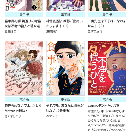
電子版
電子版
電子版
宮中葬礼譚 若返りの老宮
純情嵐雪帖 姫様ご指南い
三角先生は王子様になれま
女は不老の役人と魂を送る
たします！ （1）
せん！ （2）
（分冊版）
真田往里
冴時涼月
三河尻あび
電子版
電子版
電子版
あきらめないでよ、さとり
それでも、あなたと食事が
comicタント Vol.79
ちゃん（分冊版）
したい。（分冊版）
水槻れん
沖田×華
あさひよ
ひ
狼
谷口菜津子
川泉ポメ
さくましおり
森マシミ
ひぐちにちほ
さくましお
り
comicタント編集部
稲村
カブネ
天池康夫
meeco
冴