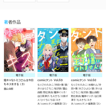
著者作品
電子版
電子版
電子版
陰キャなトミコさんは今日
comicタント Vol.69
comicタント Vol.68
もキスをする （3）
もりさわたみこ
沖田×華
狼
もりさわたみこ
水槻れん
沖
おりはらさちこ
桜沢鈴
園山
田×華
あさひよひ
狼
おりは
園山由樹
由樹
野広実由
魔神ぐり子
らさちこ
桜沢鈴
園山由樹
谷口菜津子
もえきち
川泉ポ
野広実由
魔神ぐり子
谷口菜
メ
ひぐちにちほ
えき
津子
もえきち
えき
あ
comicタント編集部
ヨシ
あ
comicタント編集部
ヨシ