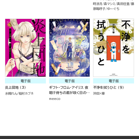
時涼月
森マシミ
真田往里
藤
原嗚呼子
ゆーぐち
電子版
電子版
電子版
炎上団地 （3）
ギフト・フロム・アイリス 夜
不浄を拭うひと （9）
明け待ちの君が咲く日の物
水槻れん
稲村カブネ
沖田×華
語 （1）
meeco