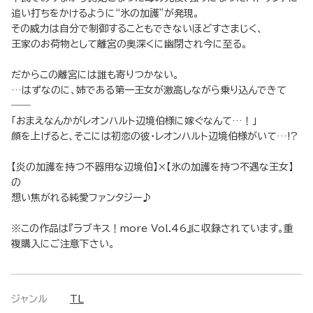
追い打ちをかけるように“氷の加護”が発現。
その威力は自分で制御することもできないほどすさまじく、
王家のお荷物として離宮の奥深くに幽閉され今に至る。
だからこの離宮には誰も寄りつかない。
…はずなのに、姉である第一王女が激高しながら乗り込んできて
――
「おまえなんかがレオンハルト辺境伯様に嫁ぐなんて…！」
顔を上げると、そこには初恋の彼・レオンハルト辺境伯様がいて…!?
【炎の加護を持つ不器用な辺境伯】×【氷の加護を持つ不遇な王女】
の
想い焦がれる純愛ファンタジー♪
※この作品は『ラブキス！more Vol.46』に収録されています。重
複購入にご注意下さい。
ジャンル
TL