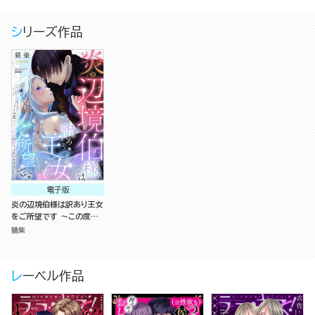
シリーズ作品
電子版
炎の辺境伯様は訳あり王女
をご所望です ～この度初
恋の相手に嫁ぐことになり
猫柴
まして～
レーベル作品