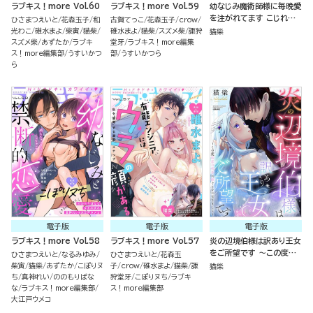
ラブキス！more Vol.60
ラブキス！more Vol.59
幼なじみ魔術師様に毎晩愛
を注がれてます こじれた
ひさまつえいと
花森玉子
和
古賀てっこ
花森玉子
crow
再会はベッドの上で（分冊
光わこ
碓水まよ
柴寅
猫柴
碓水まよ
猫柴
スズメ柴
諏狩
猫柴
版）
スズメ柴
あずたか
ラブキ
堂牙
ラブキス！more編集
ス！more編集部
うすいかつ
部
うすいかつら
ら
電子版
電子版
電子版
ラブキス！more Vol.58
ラブキス！more Vol.57
炎の辺境伯様は訳あり王女
をご所望です ～この度初
ひさまつえいと
なるみゆみ
ひさまつえいと
花森玉
恋の相手に嫁ぐことになり
柴寅
猫柴
あずたか
こぽりヌ
子
crow
碓水まよ
猫柴
諏
猫柴
まして～
ち
真神れい
ののもりばな
狩堂牙
こぽりヌち
ラブキ
な
ラブキス！more編集部
ス！more編集部
大江戸ウメコ