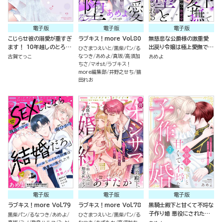
電子版
電子版
電子版
こじらせ彼の溺愛が重すぎ
ラブキス！more Vol.80
無慈悲な公爵様の激重愛
ます！ 10年越しのとろ甘
出戻り令嬢は極上愛撫でハ
ひさまつえいと
黒柴パン
る
えっち試してみる？ （4）
メ堕とされる（分冊版）
なつき
あめよ
真坂
高須加
古賀てっこ
あめよ
ちさ
マオst
ラブキス！
more編集部
井野之せち
猫
田れお
電子版
電子版
電子版
ラブキス！more Vol.79
ラブキス！more Vol.78
黒騎士殿下と甘くて不埒な
子作り婚 悪役にされた令
黒柴パン
るなつき
あめよ
ひさまつえいと
黒柴パン
る
嬢はイかされ啼かされ暴か