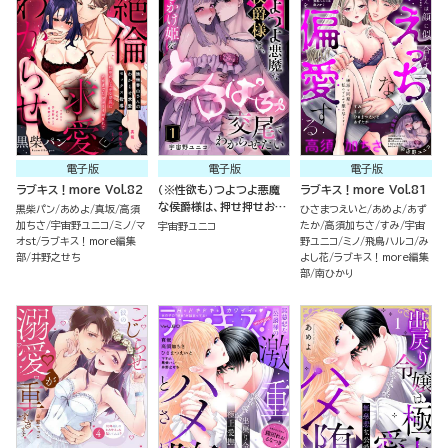
電子版
電子版
電子版
ラブキス！more Vol.82
（※性欲も）つよつよ悪魔
ラブキス！more Vol.81
な侯爵様は、押せ押せおし
黒柴パン
あめよ
真坂
高須
ひさまつえいと
あめよ
あず
かけ姫をとろぱちゅ交尾で
加ちさ
宇宙野ユニコ
ミノ
マ
たか
高須加ちさ
すみ
宇宙
宇宙野ユニコ
わからせたい（分冊版）
オst
ラブキス！more編集
野ユニコ
ミノ
飛鳥ハルコ
み
部
井野之せち
よし花
ラブキス！more編集
部
南ひかり