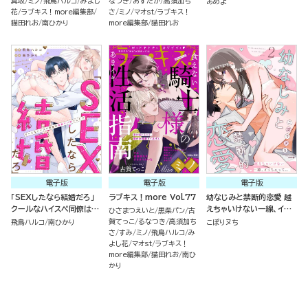
真坂
ミノ
飛鳥ハルコ
みよし
なつき
あずたか
高須加ち
あめよ
れる （2）
花
ラブキス！more編集部
さ
ミノ
マオst
ラブキス！
猫田れお
南ひかり
more編集部
猫田れお
電子版
電子版
電子版
「SEXしたなら結婚だろ」
ラブキス！more Vol.77
幼なじみと禁断的恋愛 越
クールなハイスペ同僚は執
えちゃいけない一線、イっ
ひさまつえいと
黒柴パン
古
着ヤバ男でした!?（分冊
ちゃって… （2）
賀てっこ
るなつき
高須加ち
飛鳥ハルコ
南ひかり
こぽりヌち
版）
さ
すみ
ミノ
飛鳥ハルコ
み
よし花
マオst
ラブキス！
more編集部
猫田れお
南ひ
かり