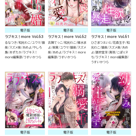
電子版
電子版
電子版
ラブキス！more Vol.63
ラブキス！more Vol.62
ラブキス！more Vol.61
るなつき
和光わこ
ユウマ
猫
古賀てっこ
和光わこ
碓水ま
ひさまつえいと
花森玉子
和
柴
スズメ柴
あめよ
やしろ
よ
柴寅
ユウマ
猫柴
スズメ
光わこ
猫柴
スズメ柴
あめ
梟
あずたか
ラブキス！
柴
あめよ
ラブキス！more
よ
諏狩堂牙
真坂
こぽりヌ
more編集部
うすいかつら
編集部
うすいかつら
ち
ラブキス！more編集部
うすいかつら
電子版
電子版
電子版