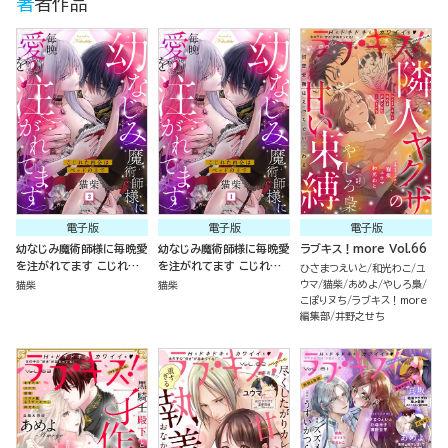
著者作品
電子版
電子版
電子版
幼なじみ魔術師様に毎晩愛
幼なじみ魔術師様に毎晩愛
ラブキス！more Vol.66
を注がれてます こじれた
を注がれてます こじれた
ひさまつえいと
和光わこ
ユ
再会はベッドの上で （2）
再会はベッドの上で （1）
ウマ
猫柴
あめよ
やしろ梟
猫柴
猫柴
こぽりヌち
ラブキス！more
編集部
井野之せち