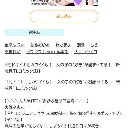
試し読み
電子版
春瀬なつた
なるみゆみ
碓水まよ
猫柴
しろ
真神れい
ラブキス！more編集部
大江戸ウメコ
Hもドキドキもカワイイも！ 女の子の“好き”が詰まってる！ 新
感覚TLコミック誌!!
“Hもドキドキもカワイイも！ 女の子の“好き”が詰まってる！ 新
感覚TLコミック誌!!”
【＼＼＼大人気作品が表紙＆巻頭で登場／／／】
★碓水まよ……
『有能エンジニアにはウラの顔がある 私を“開発”する溺愛ステップ』
【第17話】
颯斗の仕事が忙しくなり、しばらくすれ違う日々が続き、