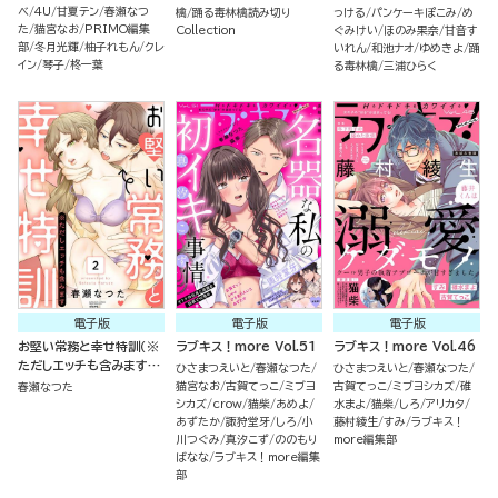
べ
4U
甘夏テン
春瀬なつ
檎
踊る毒林檎読み切り
っける
パンケーキぽこみ
め
た
猫宮なお
PRIMO編集
Collection
ぐみけい
ほのみ果奈
甘音す
部
冬月光輝
柚子れもん
クレ
いれん
和池ナオ
ゆめきよ
踊
イン
琴子
柊一葉
る毒林檎
三浦ひらく
電子版
電子版
電子版
お堅い常務と幸せ特訓（※
ラブキス！more Vol.51
ラブキス！more Vol.46
ただしエッチも含みます）
ひさまつえいと
春瀬なつた
ひさまつえいと
春瀬なつた
（2）
猫宮なお
古賀てっこ
ミブヨ
古賀てっこ
ミブヨシカズ
碓
春瀬なつた
シカズ
crow
猫柴
あめよ
水まよ
猫柴
しろ
アリカタ
あずたか
諏狩堂牙
しろ
小
藤村綾生
すみ
ラブキス！
川つぐみ
真汐こず
ののもり
more編集部
ばなな
ラブキス！more編集
部