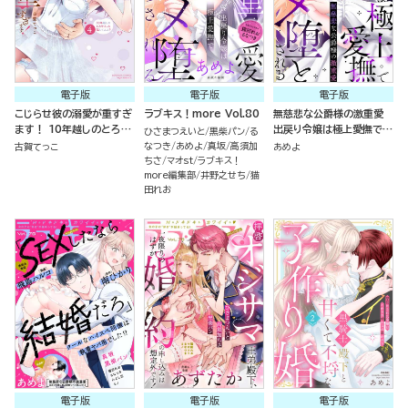
電子版
電子版
電子版
こじらせ彼の溺愛が重すぎ
ラブキス！more Vol.80
無慈悲な公爵様の激重愛
ます！ 10年越しのとろ甘
出戻り令嬢は極上愛撫でハ
ひさまつえいと
黒柴パン
る
えっち試してみる？ （4）
メ堕とされる（分冊版）
なつき
あめよ
真坂
高須加
古賀てっこ
あめよ
ちさ
マオst
ラブキス！
more編集部
井野之せち
猫
田れお
電子版
電子版
電子版