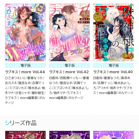
電子版
電子版
電子版
ラブキス！more Vol.44
ラブキス！more Vol.42
ラブキス！more Vol.40
ひさまつえいと
春瀬なつた
日高玲
田尾裸べっちー
春瀬
日高玲
春瀬なつた
真仲あ
古川スネ
猫宮なお
古賀てっ
なつた
猫宮なお
古賀てっ
め
古賀てっこ
碓水まよ
し
こ
ミブヨシカズ
碓水まよ
柚
こ
ミブヨシカズ
碓水まよ
し
ろ
アリカタ
柚木マチ
ラブキ
木マチ
汐見シャガ
藤村綾生
ろ
柚木マチ
ラブキス！
ス！more編集部
ボルテージ
ラブキス！more編集部
ボル
more編集部
ボルテージ
テージ
シリーズ作品