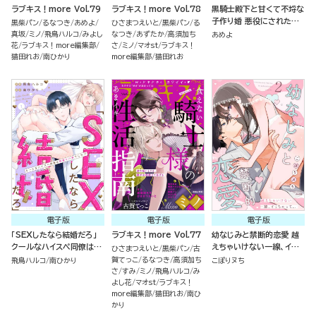
ラブキス！more Vol.79
ラブキス！more Vol.78
黒騎士殿下と甘くて不埒な
子作り婚 悪役にされた令
黒柴パン
るなつき
あめよ
ひさまつえいと
黒柴パン
る
嬢はイかされ啼かされ暴か
真坂
ミノ
飛鳥ハルコ
みよし
なつき
あずたか
高須加ち
あめよ
れる （2）
花
ラブキス！more編集部
さ
ミノ
マオst
ラブキス！
猫田れお
南ひかり
more編集部
猫田れお
電子版
電子版
電子版
「SEXしたなら結婚だろ」
ラブキス！more Vol.77
幼なじみと禁断的恋愛 越
クールなハイスペ同僚は執
えちゃいけない一線、イっ
ひさまつえいと
黒柴パン
古
着ヤバ男でした!?（分冊
ちゃって… （2）
賀てっこ
るなつき
高須加ち
飛鳥ハルコ
南ひかり
こぽりヌち
版）
さ
すみ
ミノ
飛鳥ハルコ
み
よし花
マオst
ラブキス！
more編集部
猫田れお
南ひ
かり