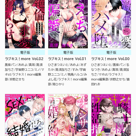
電子版
電子版
電子版
ラブキス！more Vol.82
ラブキス！more Vol.81
ラブキス！more Vol.80
黒柴パン
あめよ
真坂
高須
ひさまつえいと
あめよ
あず
ひさまつえいと
黒柴パン
る
加ちさ
宇宙野ユニコ
ミノ
マ
たか
高須加ちさ
すみ
宇宙
なつき
あめよ
真坂
高須加
オst
ラブキス！more編集
野ユニコ
ミノ
飛鳥ハルコ
み
ちさ
マオst
ラブキス！
部
井野之せち
よし花
ラブキス！more編集
more編集部
井野之せち
猫
部
南ひかり
田れお