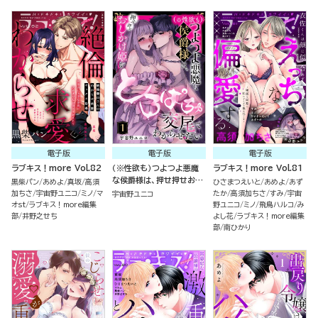
電子版
電子版
電子版
ラブキス！more Vol.82
（※性欲も）つよつよ悪魔
ラブキス！more Vol.81
な侯爵様は、押せ押せおし
黒柴パン
あめよ
真坂
高須
ひさまつえいと
あめよ
あず
かけ姫をとろぱちゅ交尾で
加ちさ
宇宙野ユニコ
ミノ
マ
たか
高須加ちさ
すみ
宇宙
宇宙野ユニコ
わからせたい（分冊版）
オst
ラブキス！more編集
野ユニコ
ミノ
飛鳥ハルコ
み
部
井野之せち
よし花
ラブキス！more編集
部
南ひかり