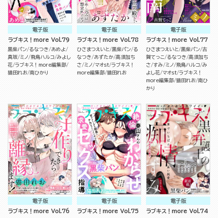
電子版
電子版
電子版
ラブキス！more Vol.79
ラブキス！more Vol.78
ラブキス！more Vol.77
黒柴パン
るなつき
あめよ
ひさまつえいと
黒柴パン
る
ひさまつえいと
黒柴パン
古
真坂
ミノ
飛鳥ハルコ
みよし
なつき
あずたか
高須加ち
賀てっこ
るなつき
高須加ち
花
ラブキス！more編集部
さ
ミノ
マオst
ラブキス！
さ
すみ
ミノ
飛鳥ハルコ
み
猫田れお
南ひかり
more編集部
猫田れお
よし花
マオst
ラブキス！
more編集部
猫田れお
南ひ
かり
電子版
電子版
電子版
ラブキス！more Vol.76
ラブキス！more Vol.75
ラブキス！more Vol.74