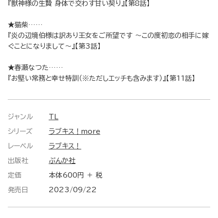
『獣神様の生贄 身体で交わす甘い契り』【第8話】
★猫柴……
『炎の辺境伯様は訳あり王女をご所望です ～この度初恋の相手に嫁
ぐことになりまして～』【第3話】
★春瀬なつた……
『お堅い常務と幸せ特訓（※ただしエッチも含みます）』【第11話】
ジャンル
TL
シリーズ
ラブキス！more
レーベル
ラブキス！
出版社
ぶんか社
定価
本体600円 ＋ 税
発売日
2023/09/22