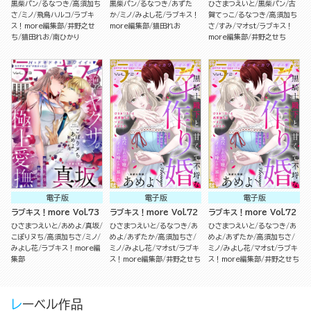
黒柴パン
るなつき
高須加ち
黒柴パン
るなつき
あずた
ひさまつえいと
黒柴パン
古
さ
ミノ
飛鳥ハルコ
ラブキ
か
ミノ
みよし花
ラブキス！
賀てっこ
るなつき
高須加ち
ス！more編集部
井野之せ
more編集部
猫田れお
さ
すみ
マオst
ラブキス！
ち
猫田れお
南ひかり
more編集部
井野之せち
電子版
電子版
電子版
ラブキス！more Vol.73
ラブキス！more Vol.72
ラブキス！more Vol.72
ひさまつえいと
あめよ
真坂
ひさまつえいと
るなつき
あ
ひさまつえいと
るなつき
あ
こぽりヌち
高須加ちさ
ミノ
めよ
あずたか
高須加ちさ
めよ
あずたか
高須加ちさ
みよし花
ラブキス！more編
ミノ
みよし花
マオst
ラブキ
ミノ
みよし花
マオst
ラブキ
集部
ス！more編集部
井野之せち
ス！more編集部
井野之せち
レーベル作品