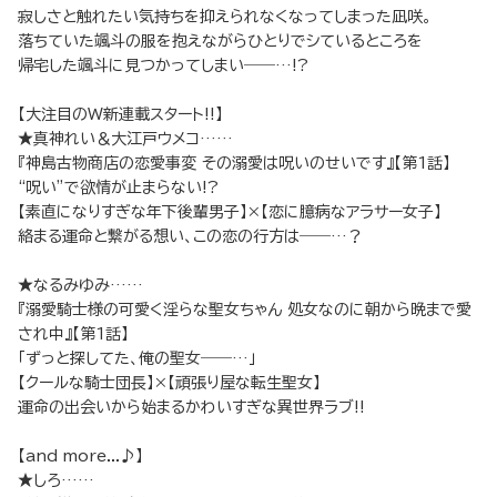
寂しさと触れたい気持ちを抑えられなくなってしまった凪咲。
落ちていた颯斗の服を抱えながらひとりでシているところを
帰宅した颯斗に見つかってしまい――…!?
【大注目のW新連載スタート!!】
★真神れい＆大江戸ウメコ……
『神島古物商店の恋愛事変 その溺愛は呪いのせいです』【第1話】
“呪い”で欲情が止まらない!?
【素直になりすぎな年下後輩男子】×【恋に臆病なアラサー女子】
絡まる運命と繋がる想い、この恋の行方は――…？
★なるみゆみ……
『溺愛騎士様の可愛く淫らな聖女ちゃん 処女なのに朝から晩まで愛
され中』【第1話】
「ずっと探してた、俺の聖女――…」
【クールな騎士団長】×【頑張り屋な転生聖女】
運命の出会いから始まるかわいすぎな異世界ラブ!!
【and more...♪】
★しろ……