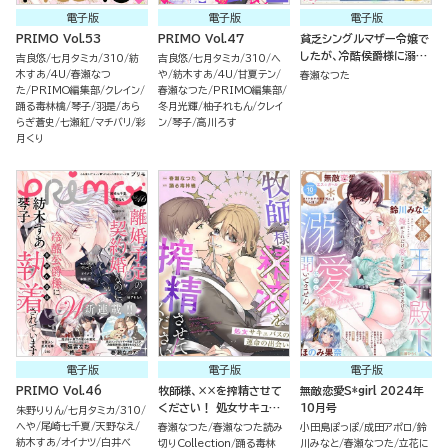
電子版
電子版
電子版
PRIMO Vol.53
PRIMO Vol.47
貧乏シングルマザー令嬢で
したが、冷酷侯爵様に溺愛
吉良悠
七月タミカ
310
紡
吉良悠
七月タミカ
310
へ
されるなんて聞いてませ
木すあ
4U
春瀬なつ
や
紡木すあ
4U
甘夏テン
春瀬なつた
ん！（分冊版）
た
PRIMO編集部
クレイン
春瀬なつた
PRIMO編集部
踊る毒林檎
琴子
羽是
あら
冬月光輝
柚子れもん
クレイ
らぎ蒼史
七瀬紅
マチバリ
彩
ン
琴子
高川ろす
月くり
電子版
電子版
電子版
PRIMO Vol.46
牧師様、××を搾精させて
無敵恋愛S*girl 2024年
ください！ 処女サキュバス
10月号
朱野りりん
七月タミカ
310
の運命の出会い（単話版）
へや
尾崎七千夏
天野なえ
春瀬なつた
春瀬なつた読み
小田島ぽっぽ
成田アポロ
鈴
紡木すあ
オイナツ
白井べ
切りCollection
踊る毒林
川みなと
春瀬なつた
立花に