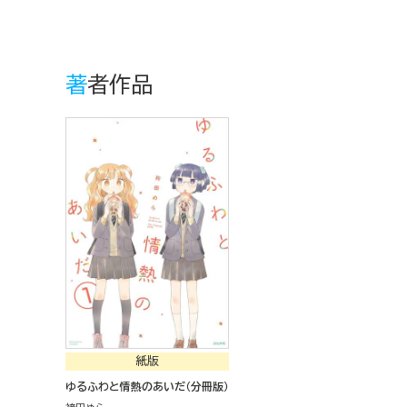
著者作品
紙版
ゆるふわと情熱のあいだ（分冊版）