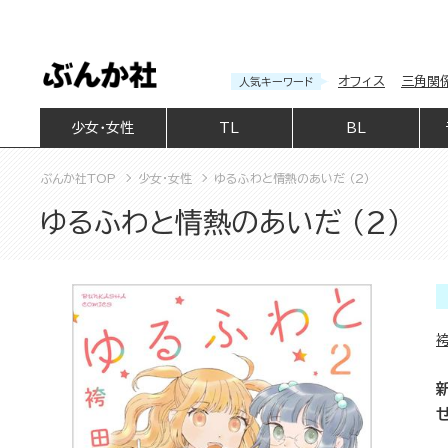
オフィス
三角関
人気キーワード
少女・女性
TL
BL
ぶんか社TOP
少女・女性
ゆるふわと情熱のあいだ （2）
ゆるふわと情熱のあいだ （2）