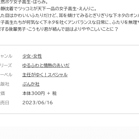
天然ボケ女子高生・はらみ。
冷静沈着でツッコミが天下一品の女子高生・えんりこ。
見た目はかわいいふたりだけど、耳を傾けてみるとぎりぎりな下ネタのオン
女子高生たちが何気なく下ネタを吐くアンバランスな日常に、ふたりを無理
想する後輩男子・こうもり君が絡んで話はよりややこしいことに？
ジャンル
少女・女性
シリーズ
ゆるふわと情熱のあいだ
レーベル
主任がゆく！スペシャル
出版社
ぶんか社
定価
本体300円 ＋ 税
発売日
2023/06/16