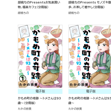
胡桃ちのPresentsお気楽買い
胡桃ちのPresents モノズキ
物、極楽カフェ（分冊版）
歩、お茶して癒やし（分冊版）
胡桃ちの
胡桃ちの
電子版
電子版
かもめ町の奇跡 ～トメさんは93
かもめ町の奇跡 ～トメさんは9
歳～（分冊版）
歳～
たかの宗美
たかの宗美