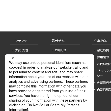
コンテンツ
最新情報
企業情報
少女・女性
お知らせ
会社概要
TL
フェア・イベント情
採用情報
報
BL
お問い合
書店様へ
ライトノベル
プライバシ
海外ライセンシー
シー
青年・一般
公式SNSアカウ
外部送信
グラビア・写真
ント
集
内部通報
作家一覧
モーター誌
Keyword list
SPECIAL
Author list
Sublicense