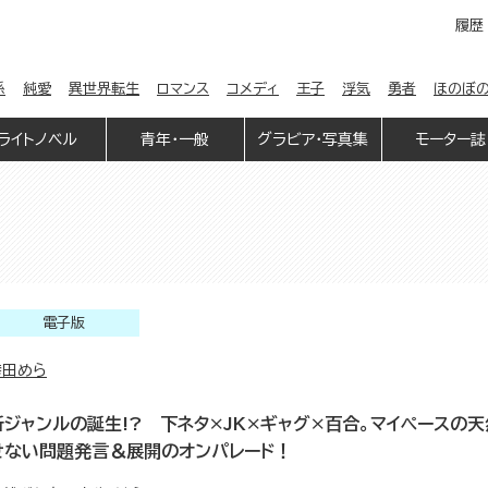
履歴
係
純愛
異世界転生
ロマンス
コメディ
王子
浮気
勇者
ほのぼ
ライトノベル
青年・一般
グラビア・写真集
モーター誌
電子版
袴田めら
新ジャンルの誕生!? 下ネタ×JK×ギャグ×百合。マイペースの
せない問題発言＆展開のオンパレード！