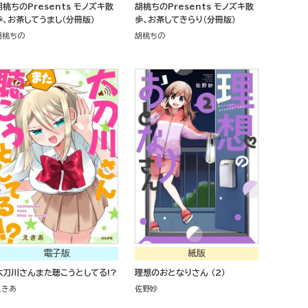
胡桃ちのPresents モノズキ散
胡桃ちのPresents モノズキ散
歩、お茶してうまし（分冊版）
歩、お茶してきらり（分冊版）
胡桃ちの
胡桃ちの
電子版
紙版
太刀川さんまた聴こうとしてる!?
理想のおとなりさん （2）
えきあ
佐野妙