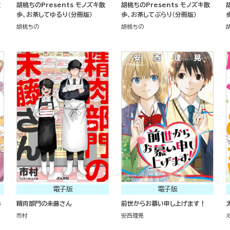
散
胡桃ちのPresents モノズキ散
胡桃ちのPresents モノズキ散
歩、お茶してゆるり（分冊版）
歩、お茶してぶらり（分冊版）
胡桃ちの
胡桃ちの
電子版
電子版
3
精肉部門の未藤さん
前世からお慕い申し上げます！
市村
安西理晃