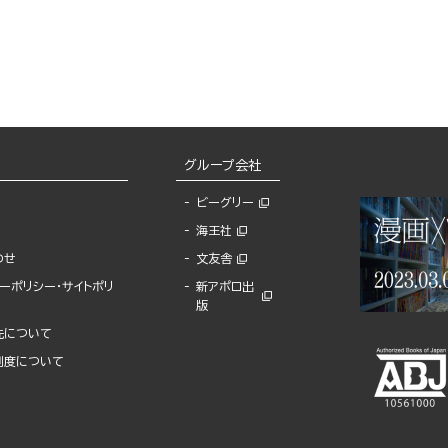
グループ会社
ビーグリー
海王社
わせ
文友舎
ーポリシー・サイトポリ
新アポロ出
版
先について
制度について