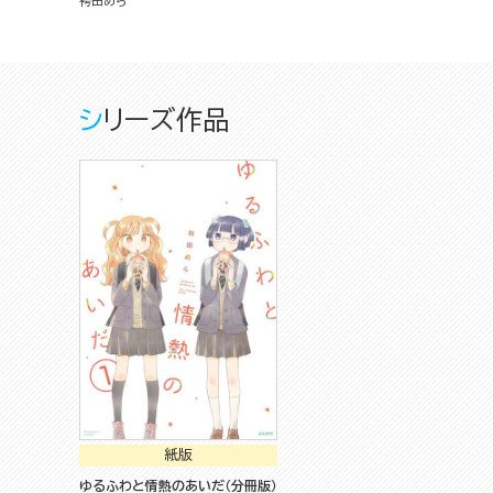
袴田めら
シリーズ作品
紙版
ゆるふわと情熱のあいだ（分冊版）