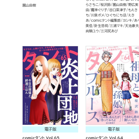
らさちこ
桜沢鈴
園山由樹
野広実
園山由樹
由
魔神ぐり子
谷口菜津子
もえき
ち
川泉ポメ
ひぐちにちほ
えき
あ
comicタント編集部
ヨシキ
あ
美佳
針生悠伺
三浦マキ
天池康夫
尚騎ユウ
三河尻あび
電子版
電子版
comicタント Vol.65
comicタント Vol.64