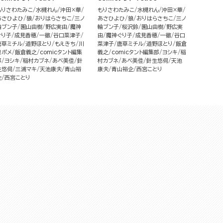
もりさわたみこ
水槻れん
沖田×華
もりさわたみこ
水槻れん
沖田×華
あさひよひ
狼
おりはらさちこ
三ノ
あさひよひ
狼
おりはらさちこ
三ノ
輪ブン子
園山由樹
野広実由
魔神
輪ブン子
桜沢鈴
園山由樹
野広実
ぐり子
成見香穂
一徹
谷口菜津子
由
魔神ぐり子
成見香穂
一徹
谷口
唐草ミチル
道野ほとり
もえきち
川
菜津子
唐草ミチル
道野ほとり
飯倉
泉ポメ
飯倉義之
comicタント編集
義之
comicタント編集部
ヨシキ
稲
部
ヨシキ
稲村カブネ
あべ美佳
針
村カブネ
あべ美佳
針生悠伺
天池
生悠伺
三浦マキ
天池康夫
青山裕
康夫
青山裕企
西宮ことり
企
西宮ことり