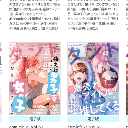
あさひよひ
狼
おりはらさちこ
桜沢
あさひよひ
狼
おりはらさちこ
桜沢
鈴
園山由樹
野広実由
魔神ぐり子
鈴
園山由樹
野広実由
魔神ぐり子
谷口菜津子
もえきち
えき
谷口菜津子
もえきち
川泉ポメ
えき
べ
あ
comicタント編集部
ヨシキ
稲村
あ
comicタント編集部
ヨシキ
稲村
カブネ
あべ美佳
針生悠伺
三浦マ
カブネ
あべ美佳
針生悠伺
三浦マ
キ
天池康夫
尚騎ユウ
三河尻あび
キ
天池康夫
尚騎ユウ
電子版
電子版
comicタント Vol.63
comicタント Vol.62
c