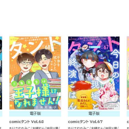
電子版
電子版
comicタント Vol.68
comicタント Vol.67
c
は
もりさわたみこ
水槻れん
沖田×華
もりさわたみこ
水槻れん
沖田×華