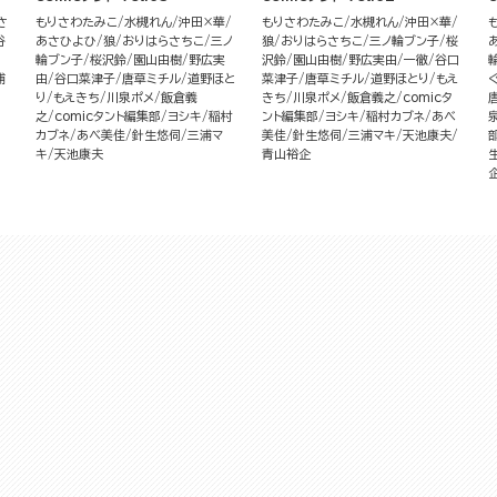
さ
もりさわたみこ
水槻れん
沖田×華
もりさわたみこ
水槻れん
沖田×華
谷
あさひよひ
狼
おりはらさちこ
三ノ
狼
おりはらさちこ
三ノ輪ブン子
桜
輪ブン子
桜沢鈴
園山由樹
野広実
沢鈴
園山由樹
野広実由
一徹
谷口
浦
由
谷口菜津子
唐草ミチル
道野ほと
菜津子
唐草ミチル
道野ほとり
もえ
り
もえきち
川泉ポメ
飯倉義
きち
川泉ポメ
飯倉義之
comicタ
之
comicタント編集部
ヨシキ
稲村
ント編集部
ヨシキ
稲村カブネ
あべ
カブネ
あべ美佳
針生悠伺
三浦マ
美佳
針生悠伺
三浦マキ
天池康夫
キ
天池康夫
青山裕企