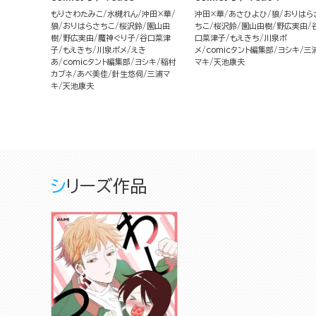
もりさわたみこ
水槻れん
沖田×華
沖田×華
あさひよひ
狼
おりはら
狼
おりはらさちこ
桜沢鈴
園山由
ちこ
桜沢鈴
園山由樹
野広実由
樹
野広実由
魔神ぐり子
谷口菜津
口菜津子
もえきち
川泉ポ
子
もえきち
川泉ポメ
えき
メ
comicタント編集部
ヨシキ
三
あ
comicタント編集部
ヨシキ
稲村
マキ
天池康夫
カブネ
あべ美佳
針生悠伺
三浦マ
キ
天池康夫
シリーズ作品