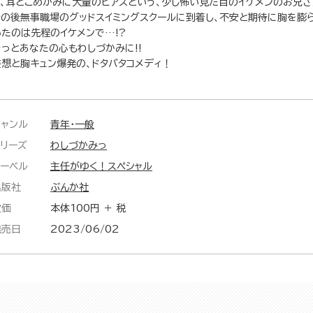
ク、耳とこめかみに大量のピアスという、少し怖い見た目のイケメンのお兄さ
その後無事職場のグッドスイミングスクールに到着し、不安と期待に胸を膨
いたのは先程のイケメンで…!?
きっとあなたの心もわしづかみに!!
妄想と胸キュン爆発の、ドタバタコメディ！
ジャンル
青年・一般
シリーズ
わしづかみっ
レーベル
主任がゆく！スペシャル
出版社
ぶんか社
定価
本体100円 ＋ 税
発売日
2023/06/02