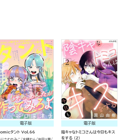
電子版
電子版
omicタント Vol.66
陰キャなトミコさんは今日もキス
をする （2）
もりさわたみこ
水槻れん
沖田×華