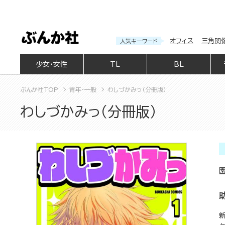
オフィス
三角関
人気キーワード
少女・女性
TL
BL
ぶんか社TOP
青年・一般
わしづかみっ（分冊版）
わしづかみっ（分冊版）