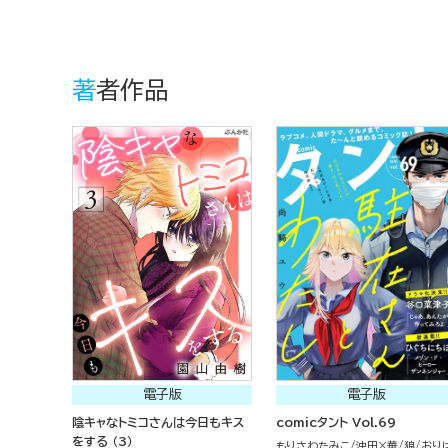
著者作品
電子版
電子版
陰キャなトミコさんは今日もキス
comicタント Vol.69
をする （3）
もりさわたみこ
沖田×華
狼
おり