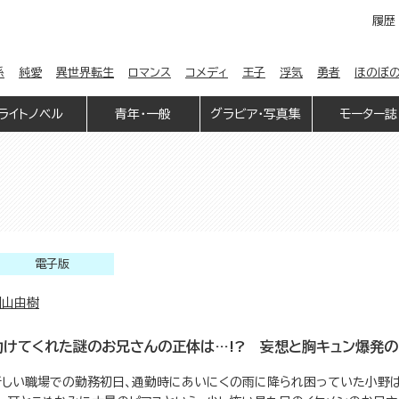
履歴
係
純愛
異世界転生
ロマンス
コメディ
王子
浮気
勇者
ほのぼ
ライトノベル
青年・一般
グラビア・写真集
モーター誌
電子版
園山由樹
助けてくれた謎のお兄さんの正体は…!? 妄想と胸キュン爆発の
新しい職場での勤務初日、通勤時にあいにくの雨に降られ困っていた小野は