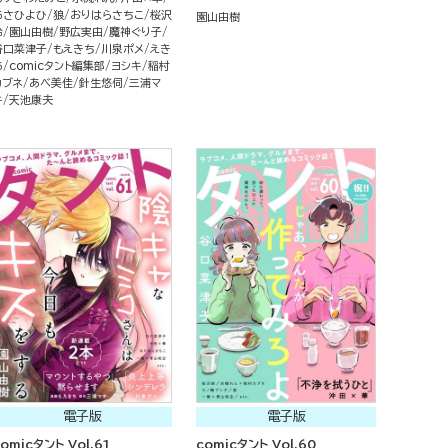
あさひよひ
狼
おりはらさちこ
桜沢
園山由樹
鈴
園山由樹
野広実由
魔神ぐり子
谷口菜津子
もえきち
川泉ポメ
えき
あ
comicタント編集部
ヨシキ
稲村
カブネ
あべ美佳
針生悠伺
三浦マ
キ
天池康夫
電子版
電子版
omicタント Vol.61
comicタント Vol.60