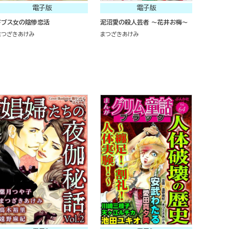
電子版
電子版
ドブス女の陰惨恋活
泥沼愛の殺人芸者 ～花井お梅～
まつざきあけみ
まつざきあけみ