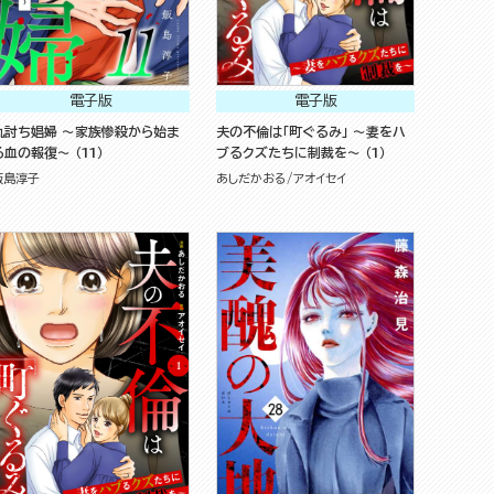
電子版
電子版
仇討ち娼婦 ～家族惨殺から始ま
夫の不倫は「町ぐるみ」 ～妻をハ
る血の報復～ （11）
ブるクズたちに制裁を～ （1）
飯島淳子
あしだかおる
アオイセイ