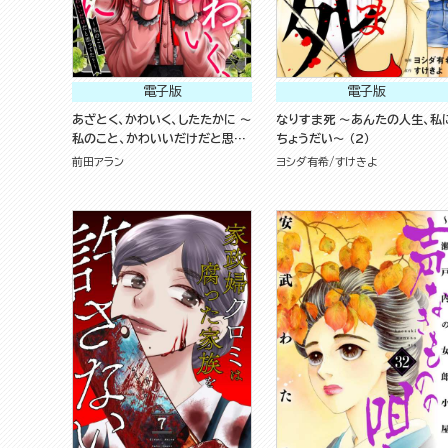
電子版
電子版
あざとく、かわいく、したたかに ～
なりすま死 ～あんたの人生、私
私のこと、かわいいだけだと思っ
ちょうだい～ （2）
てた？～ （8）
前田アラン
ヨシダ有希
すけきよ