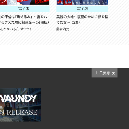
電子版
電子版
夫の不倫は「町ぐるみ」 ～妻をハ
美醜の大地～復讐のために顔を捨
ブるクズたちに制裁を～（分冊版）
てた女～ （28）
あしだかおる
アオイセイ
藤森治見
上に戻る