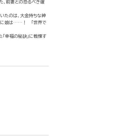
た、前妻との恐るべき確
いたのは、大金持ちな紳
択に娘は……！ 「世界で
た「幸福の秘訣」に戦慄す