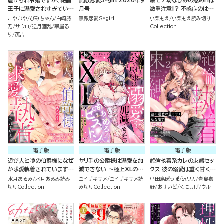
虐げられ令嬢ですが、絶倫
無敵恋愛S*girl 2026年9
爆モテ幼なじみの慰めHは
王子に溺愛されすぎていま
月号
激重注意!? 不感症のはず
す!?（※昼も夜も）アンソ
が即イキさせられちゃいま
こやむや
ぴみちゃん
白崎詩
無敵恋愛S*girl
小栗もえ
小栗もえ読み切り
ロジー （5）
した（単話版）
乃
サウロ
逆月酒乱
翠屋る
Collection
り
茂吉
電子版
電子版
電子版
遊び人と噂の伯爵様になぜ
ヤリ手の公爵様は溺愛を加
絶倫執着系カレの束縛セッ
か求愛執着されています
減できない ～極上XLのめ
クス 彼の溺愛は重く甘く私
～絶倫わからセックスでど
ろめろピストン 今日も明日
を壊す （2）
水月あるみ
水月あるみ読み
ユイザキサメ
ユイザキサメ読
小田島ぽっぽ
沢ワカ
青島嘉
ちゅパコ愛を奥まで教え込
も、その先も…～（単話版）
切りCollection
み切りCollection
野
おけいど
くにしげ
ウル
まれて～（単話版）