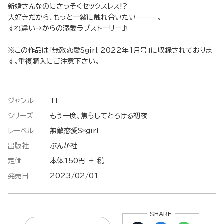
新婚さんなのにさっそくセックスレス!?
大好きだから、もっと一緒に触れ合いたい――…。
すれ違い→からの溺愛ラブストーリー♪
※この作品は「無敵恋愛Sgirl 2022年1月号」に収録されておりま
す。重複購入にご注意下さい。
ジャンル
TL
シリーズ
もう一度、焦らしてとろける初夜
レーベル
無敵恋愛S*girl
出版社
ぶんか社
定価
本体150円 ＋ 税
発売日
2023/02/01
SHARE