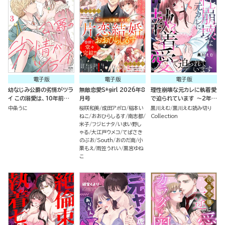
電子版
電子版
電子版
幼なじみ公爵の劣情がツラ
無敵恋愛S*girl 2026年8
理性崩壊な元カレに執着愛
イ この溺愛は、10年前から
月号
で迫られています ～2年ぶ
決まっていたようです （3）
りの再会でメロついたら抱
中条うに
桜咲和美
成田アポロ
稲本い
黒川えむ
黒川えむ読み切り
き潰されました～（単話版）
ねこ
おおひらしるす
南志都
Collection
米子
フジヒナタ
いまい野し
ゃる
大江戸ウメコ
てばさき
のぶお
South
おのだ南
小
栗もえ
雨笠うれい
黒宮ゆね
こ