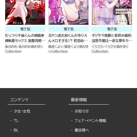
電子版
電子版
電子版
むっつり千紘くんの絶倫束
元ヤン虎太郎くんがありえ
オジサマ侯爵と仮初め婚約
縛執着セックス 激重同期の
んメロすぎる!? 初恋幼な
没落令嬢は一途な愛をカラ
クソデカ愛でハメ堕とされ
じみのとろとろ執愛セック
ダの奥まで注ぎ込まれて
粂川めめ
粂川めめ読み切り
絹宮くより
絹宮くより読み切
くらさわ
くらさわ読み切り
ました（単話版）
スで抱き潰されて（単話版）
（単話版）
Collection
りCollection
Collection
コンテンツ
最新情報
少女・女性
お知らせ
TL
フェア・イベント情報
BL
書店様へ