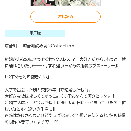
試し読み
電子版
涼音紺
涼音紺読み切りCollection
新婚さんなのにさっそくセックスレス!? 大好きだから、もっと一緒
に触れ合いたい――…。すれ違い→からの溺愛ラブストーリー♪
「今すぐ七海を抱きたい」
大学で出会った航と交際5年目で結婚した七海。
大好きな彼は優しくてかっこよくて不安なんて何ひとつない！
新婚生活はきっと今まで以上に楽しい毎日に…と思っていたのに忙
しい航とすれ違いの生活に!!
迷惑はかけたくないけどやっぱり寂しくて想いを伝えると、彼も我慢
の限界がきていたようで…!?