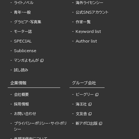
ライトノベル
海外ライセンシー
青年・一般
公式SNSアカウント
グラビア・写真集
作家一覧
モーター誌
Keyword list
SPECIAL
Author list
Sublicense
マンガよもんが
試し読み
企業情報
グループ会社
会社概要
ビーグリー
採用情報
海王社
お問い合わせ
文友舎
プライバシーポリシー・サイトポリ
新アポロ出版
シー
外部送信先について