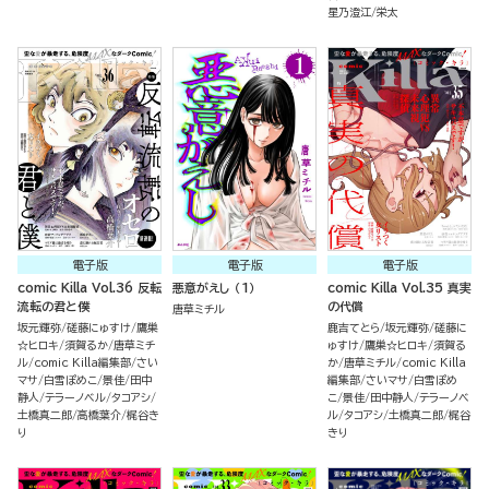
星乃澄江
栄太
電子版
電子版
電子版
comic Killa Vol.36 反転
悪意がえし （1）
comic Killa Vol.35 真実
流転の君と僕
の代償
唐草ミチル
坂元輝弥
磋藤にゅすけ
鷹巣
鹿吉てとら
坂元輝弥
磋藤に
☆ヒロキ
須賀るか
唐草ミチ
ゅすけ
鷹巣☆ヒロキ
須賀る
ル
comic Killa編集部
さい
か
唐草ミチル
comic Killa
マサ
白雪ぽめこ
景佳
田中
編集部
さいマサ
白雪ぽめ
静人
テラーノベル
タコアシ
こ
景佳
田中静人
テラーノベ
土橋真二郎
高橋葉介
梶谷き
ル
タコアシ
土橋真二郎
梶谷
り
きり