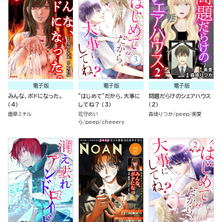
電子版
電子版
電子版
みんな、ボドになった。
“はじめて”だから、大事に
問題だらけのシェアハウス
（4）
してね？ （3）
（2）
唐草ミチル
花守めい
森埼りつか
peep
美愛
ら
peep
cheeery