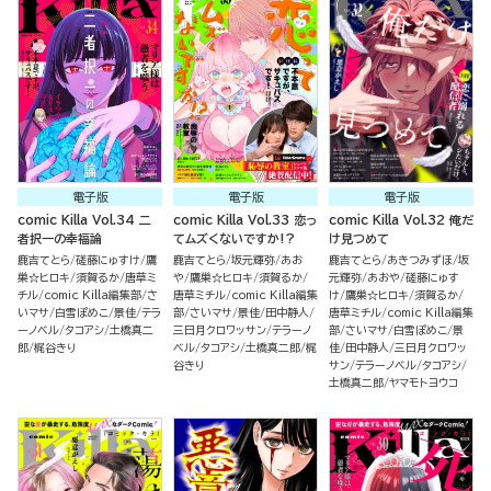
電子版
電子版
電子版
comic Killa Vol.34 二
comic Killa Vol.33 恋っ
comic Killa Vol.32 俺だ
者択一の幸福論
てムズくないですか!?
け見つめて
鹿吉てとら
磋藤にゅすけ
鷹
鹿吉てとら
坂元輝弥
あお
鹿吉てとら
あきつみずほ
坂
巣☆ヒロキ
須賀るか
唐草ミ
や
鷹巣☆ヒロキ
須賀るか
元輝弥
あおや
磋藤にゅす
チル
comic Killa編集部
さ
唐草ミチル
comic Killa編集
け
鷹巣☆ヒロキ
須賀るか
いマサ
白雪ぽめこ
景佳
テラ
部
さいマサ
景佳
田中静人
唐草ミチル
comic Killa編集
ーノベル
タコアシ
土橋真二
三日月クロワッサン
テラーノ
部
さいマサ
白雪ぽめこ
景
郎
梶谷きり
ベル
タコアシ
土橋真二郎
梶
佳
田中静人
三日月クロワッ
谷きり
サン
テラーノベル
タコアシ
土橋真二郎
ヤマモトヨウコ