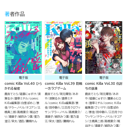
著者作品
電子版
電子版
電子版
comic Killa Vol.40 ひら
comic Killa Vol.39 防戦
comic Killa Vol.38 仇討
かれる秘密
一方ラブゲーム
ちの浪漫
鹿吉てとら
磋藤にゅすけ
須
鹿吉てとら
坂元輝弥
あお
鹿吉てとら
坂元輝弥
あお
賀るか
唐草ミチル
comic
や
須賀るか
唐草ミチ
や
磋藤にゅすけ
鷹巣☆ヒロ
Killa編集部
白雪ぽめこ
景
ル
comic Killa編集部
景
キ
唐草ミチル
comic Killa
佳
テラーノベル
タコアシ
土
佳
田中静人
三日月クロワッ
編集部
さいマサ
白雪ぽめ
橋真二郎
高橋葉介
梶谷き
サン
テラーノベル
高橋葉介
こ
景佳
田中静人
三日月クロ
り
湯猫子
紙吹みつ葉
星乃
湯猫子
紙吹みつ葉
星乃澄
ワッサン
テラーノベル
タコア
澄江
栄太
酒缶
鷹槻れん
江
栄太
酒缶
鷹槻れん
シ
土橋真二郎
高橋葉介
梶
谷きり
湯猫子
紙吹みつ葉