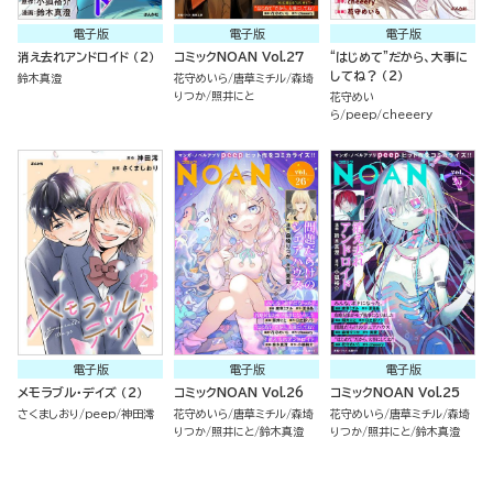
電子版
電子版
電子版
消え去れアンドロイド （2）
コミックNOAN Vol.27
“はじめて”だから、大事に
してね？ （2）
鈴木真澄
花守めいら
唐草ミチル
森埼
りつか
照井にと
花守めい
ら
peep
cheeery
電子版
電子版
電子版
メモラブル・デイズ （2）
コミックNOAN Vol.26
コミックNOAN Vol.25
さくましおり
peep
神田澪
花守めいら
唐草ミチル
森埼
花守めいら
唐草ミチル
森埼
りつか
照井にと
鈴木真澄
りつか
照井にと
鈴木真澄