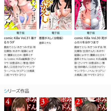
電子版
電子版
電子版
comic Killa Vol.31 蕩け
悪意がえし（分冊版）
comic Killa Vol.30 死が
るカラダ
ふたりを分かつまで
唐草ミチル
鹿吉てとら
あきつみずほ
坂
鹿吉てとら
あきつみずほ
坂
元輝弥
あおや
磋藤にゅす
元輝弥
玄田げんた
あおや
け
鷹巣☆ヒロキ
唐草ミチ
磋藤にゅすけ
鷹巣☆ヒロキ
ル
comic Killa編集部
さい
唐草ミチル
comic Killa編集
マサ
白雪ぽめこ
景佳
田中
部
さいマサ
白雪ぽめこ
景
静人
三日月クロワッサン
テ
佳
田中静人
三日月クロワッ
ラーノベル
タコアシ
土橋真
サン
テラーノベル
タコアシ
二郎
ヤマモトヨウコ
土橋真二郎
ヤマモトヨウコ
シリーズ作品