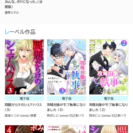
みんな、ボドになった。（分
冊版）
唐草ミチル
レーベル作品
電子版
電子版
電子版
問題だらけのシェアハウス
攻略対象がモブ執事になり
攻略対象がモブ執事になり
（3）
ました （3）
ました （2）
森埼りつか
peep
美愛
照井にと
peep
日之影ソラ
照井にと
peep
日之影ソラ