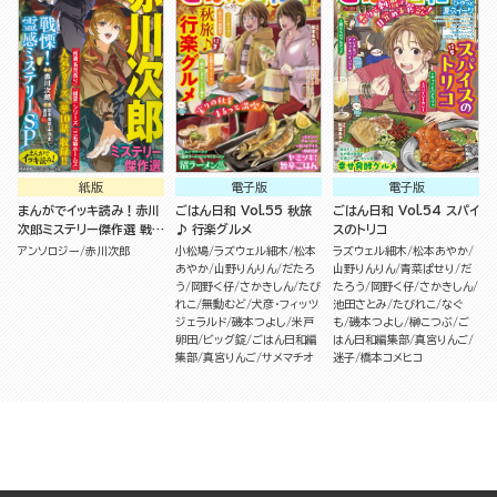
紙版
電子版
電子版
まんがでイッキ読み！赤川
ごはん日和 Vol.55 秋旅
ごはん日和 Vol.54 スパイ
次郎ミステリー傑作選 戦
♪ 行楽グルメ
スのトリコ
慄！霊感ミステリーSP
アンソロジー
赤川次郎
小松鳩
ラズウェル細木
松本
ラズウェル細木
松本あやか
あやか
山野りんりん
だたろ
山野りんりん
青菜ぱせり
だ
う
岡野く仔
さかきしん
たび
たろう
岡野く仔
さかきしん
れこ
無動むど
犬彦・フィッツ
池田さとみ
たびれこ
なぐ
ジェラルド
磯本つよし
米戸
も
磯本つよし
榊こつぶ
ご
卵田
ビッグ錠
ごはん日和編
はん日和編集部
真宮りんご
集部
真宮りんご
サメマチオ
迷子
橋本コメヒコ