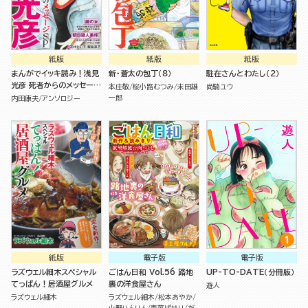
紙版
紙版
紙版
まんがでイッキ読み！浅見
新・蒼太の包丁（８）
駐在さんとわたし（２）
光彦 死者からのメッセージ
本庄敬
桜小路むつみ
末田雄
尚騎ユウ
SP
一郎
内田康夫
アンソロジー
紙版
電子版
電子版
ラズウェル細木スペシャル
ごはん日和 Vol.56 路地
UP-TO-DATE（分冊版）
てっぱん！居酒屋グルメ
裏の洋食屋さん
遊人
ラズウェル細木
ラズウェル細木
松本あやか