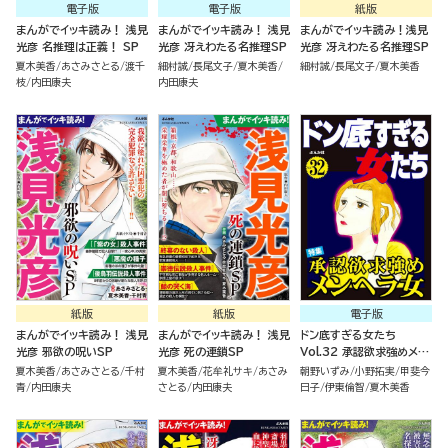
電子版
電子版
紙版
まんがでイッキ読み！ 浅見
まんがでイッキ読み！ 浅見
まんがでイッキ読み！浅見
光彦 名推理は正義！ SP
光彦 冴えわたる名推理SP
光彦 冴えわたる名推理SP
夏木美香
あさみさとる
渡千
細村誠
長尾文子
夏木美香
細村誠
長尾文子
夏木美香
枝
内田康夫
内田康夫
紙版
紙版
電子版
まんがでイッキ読み！ 浅見
まんがでイッキ読み！ 浅見
ドン底すぎる女たち
光彦 邪欲の呪いSP
光彦 死の連鎖SP
Vol.32 承認欲求強めメン
ヘラ女
夏木美香
あさみさとる
千村
夏木美香
花牟礼サキ
あさみ
朝野いずみ
小野拓実
甲斐今
青
内田康夫
さとる
内田康夫
日子
伊東倫智
夏木美香