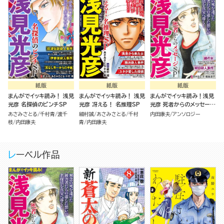
紙版
紙版
紙版
まんがでイッキ読み！ 浅見
まんがでイッキ読み！ 浅見
まんがでイッキ読み！浅見
光彦 名探偵のピンチSP
光彦 冴える！ 名推理SP
光彦 死者からのメッセージ
SP
あさみさとる
千村青
渡千
細村誠
あさみさとる
千村
内田康夫
アンソロジー
枝
内田康夫
青
内田康夫
レーベル作品