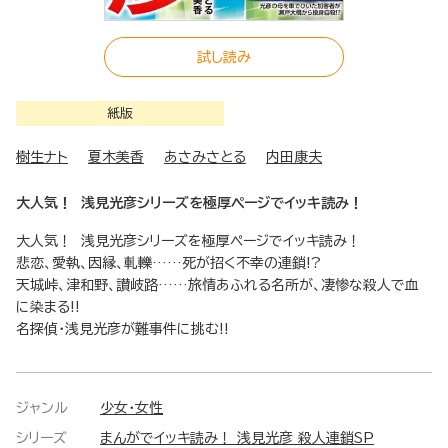
試し読み
紙版
樹生ナト
夏木美香
あさみさとる
内田康夫
大人気！ 浅見光彦シリーズを極厚ページでイッキ読み！
大人気！ 浅見光彦シリーズを極厚ページでイッキ読み！
悲恋、愛執、因縁、軋轢……死が招く不幸の連鎖!?
天城峠、津和野、讃岐路……旅情あふれる名所が、凄惨な殺人で血
に染まる!!
名探偵・浅見光彦が難事件に挑む!!
ジャンル
少女・女性
シリーズ
まんがでイッキ読み！ 浅見光彦 殺人連鎖SP