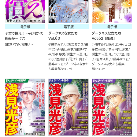
電子版
電子版
電子版
子宮で償え！ ～死刑か代
ダークネスな女たち
ダークネスな女たち
理母か～ （7）
Vol.63
Vol.62 [雑誌]
朝野いずみ
樹生ナト
小嶋すみれ
北実知あつき
眠
小嶋すみれ
眠ヰセン子
山田
ヰセン子
山田芽衣
朝野いず
芽衣
朝野いずみ
小田原愛
み
小田原愛
樹生ナト
黒田し
樹生ナト
黒田しのぶ
酒川郁
のぶ
酒川郁子
佐々江典子
子
佐々江典子
藤井みつる
藤井みつる
ダークネスな女た
ダークネスな女たち編集
ち編集部
egumi
部
egumi