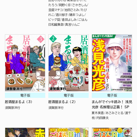
山野りんりん
青菜ぱせり
だ
たろう
岡野く仔
さかきしん
並庭マチコ
池田さとみ
たび
れこ
酒川郁子
磯本つよし
ビッグ錠
倉田よしみ
ごはん
日和編集部
真宮りんご
電子版
電子版
電子版
居酒屋まるよ （3）
居酒屋まるよ （2）
まんがでイッキ読み！ 浅見
光彦 名推理は正義！ SP
須賀原洋行
須賀原洋行
夏木美香
あさみさとる
渡千
枝
内田康夫