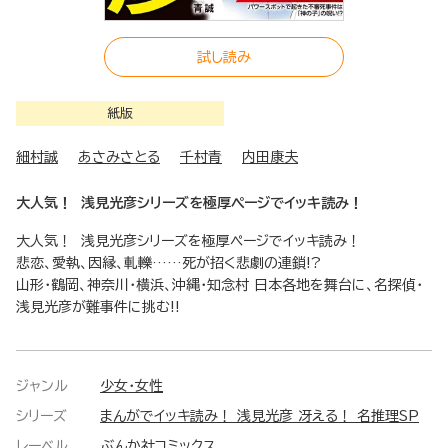
試し読み
紙版
細村誠
あさみさとる
千村青
内田康夫
大人気！ 浅見光彦シリーズを極厚ページでイッキ読み！
大人気！ 浅見光彦シリーズを極厚ページでイッキ読み！
悲恋、愛執、因縁、軋轢……死が招く悲劇の連鎖!?
山形・鶴岡、神奈川・横浜、沖縄・知念村 日本各地を舞台に、名探偵・
浅見光彦が難事件に挑む!!
ジャンル
少女・女性
シリーズ
まんがでイッキ読み！ 浅見光彦 冴える！ 名推理SP
レーベル
ぶんか社コミックス