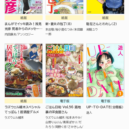
紙版
紙版
紙版
まんがでイッキ読み！浅見
新・蒼太の包丁（８）
駐在さんとわたし（２）
光彦 死者からのメッセージ
本庄敬
桜小路むつみ
末田雄
尚騎ユウ
SP
一郎
内田康夫
アンソロジー
紙版
電子版
電子版
ラズウェル細木スペシャル
ごはん日和 Vol.56 路地
UP-TO-DATE（分冊版）
てっぱん！居酒屋グルメ
裏の洋食屋さん
遊人
ラズウェル細木
ラズウェル細木
松本あやか
山野りんりん
青菜ぱせり
だ
たろう
岡野く仔
さかきしん