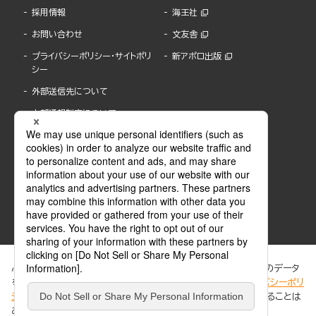
採用情報
海王社
お問い合わせ
文友舎
プライバシーポリシー・サイトポリ
新アポロ出版
シー
外部送信先について
内部通報制度について
ぶんか社が運営するサイトでは、利便性向上のためにCookie等のデータ
を使用しています。 当社のCookieについての詳細は、「
プライバシーポリ
シー
」をご覧ください。当サイトでは、訪問者の個人情報を追跡することは
ABJマークは、この電子書店・電子書籍配信サービスが、著作権者からコンテンツ使用許諾を
ありません。
得た正規版配信サービスであることを示す登録商標(登録番号 第6091713号)です。