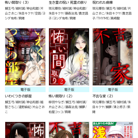
怖い間取り （3）
生き霊の呪い 死霊の祟り
呪われた病棟
鯖玉弓
細村誠
神谷和都
片
坂元輝弥
細村誠
神谷和都
坂元輝弥
鯖玉弓
細村誠
片
山さおこ
朱目キクヤ
空路
ヨ
朱目キクヤ
藤森治見
貴芝昌
山さおこ
朱目キクヤ
貴芝昌
シダ有希
紫陽
子
ヨシダ有希
紫陽
子
THYME
真崎駿
電子版
電子版
電子版
いわくつきの部屋
怖い間取り （2）
不吉な家 （2）
鯖玉弓
細村誠
神谷和都
越
柳田やなぎ
鯖玉弓
細村誠
坂元輝弥
鯖玉弓
細村誠
朱
智さちこ
遠野麻紀
片山さお
片山さおこ
藤森治見
鯛夢
目キクヤ
鯛夢
津上柊子
紫
こ
柏屋コッコ
紫陽
陽