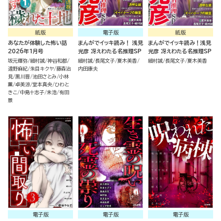
紙版
電子版
紙版
あなたが体験した怖い話
まんがでイッキ読み！ 浅見
まんがでイッキ読み！浅見
2026年1月号
光彦 冴えわたる名推理SP
光彦 冴えわたる名推理SP
坂元輝弥
細村誠
神谷和都
細村誠
長尾文子
夏木美香
細村誠
長尾文子
夏木美香
遠野麻紀
朱目キクヤ
藤森治
内田康夫
見
黒川晋
池田さとみ
小林
薫
卓美涼
堂本真央
ひわと
きこ
中島十志子
未浩
有田
景
電子版
電子版
電子版