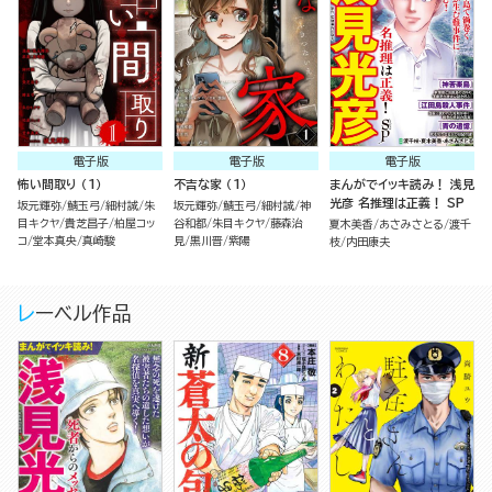
電子版
電子版
電子版
怖い間取り （1）
不吉な家 （1）
まんがでイッキ読み！ 浅見
光彦 名推理は正義！ SP
坂元輝弥
鯖玉弓
細村誠
朱
坂元輝弥
鯖玉弓
細村誠
神
目キクヤ
貴芝昌子
柏屋コッ
谷和都
朱目キクヤ
藤森治
夏木美香
あさみさとる
渡千
コ
堂本真央
真崎駿
見
黒川晋
紫陽
枝
内田康夫
レーベル作品