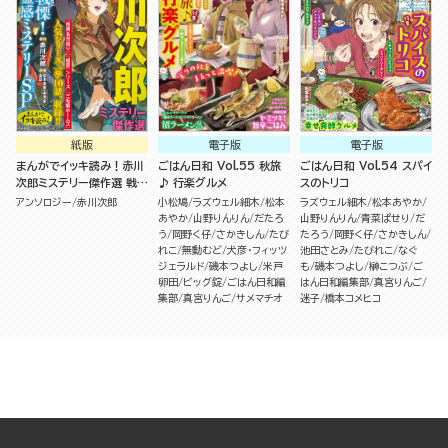
紙版
電子版
電子版
まんがでイッキ読み！赤川
ごはん日和 Vol.55 秋旅
ごはん日和 Vol.54 スパイ
次郎ミステリー傑作選 戦
♪ 行楽グルメ
スのトリコ
慄！霊感ミステリーSP
アンソロジー
赤川次郎
小松鳩
ラズウェル細木
松本
ラズウェル細木
松本あやか
あやか
山野りんりん
だたろ
山野りんりん
青菜ぱせり
だ
う
岡野く仔
さかきしん
たび
たろう
岡野く仔
さかきしん
れこ
無動むど
犬彦・フィッツ
池田さとみ
たびれこ
なぐ
ジェラルド
磯本つよし
米戸
も
磯本つよし
榊こつぶ
ご
卵田
ビッグ錠
ごはん日和編
はん日和編集部
真宮りんご
集部
真宮りんご
サメマチオ
迷子
橋本コメヒコ