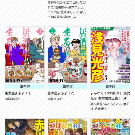
並庭マチコ
池田さとみ
たび
れこ
酒川郁子
磯本つよし
ビッグ錠
倉田よしみ
ごはん
日和編集部
真宮りんご
電子版
電子版
電子版
居酒屋まるよ （3）
居酒屋まるよ （2）
まんがでイッキ読み！ 浅見
光彦 名推理は正義！ SP
須賀原洋行
須賀原洋行
夏木美香
あさみさとる
渡千
枝
内田康夫