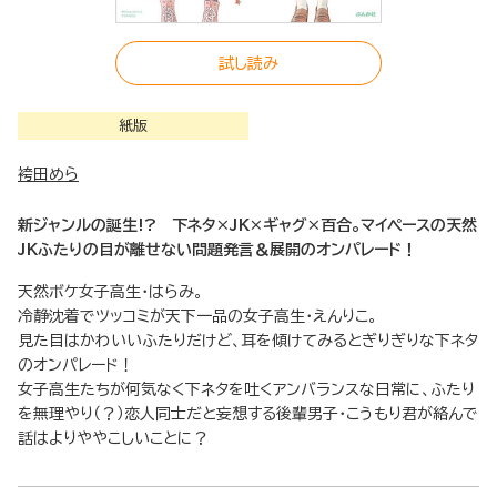
試し読み
紙版
袴田めら
新ジャンルの誕生!? 下ネタ×JK×ギャグ×百合。マイペースの天然
JKふたりの目が離せない問題発言＆展開のオンパレード！
天然ボケ女子高生・はらみ。
冷静沈着でツッコミが天下一品の女子高生・えんりこ。
見た目はかわいいふたりだけど、耳を傾けてみるとぎりぎりな下ネタ
のオンパレード！
女子高生たちが何気なく下ネタを吐くアンバランスな日常に、ふたり
を無理やり（？）恋人同士だと妄想する後輩男子・こうもり君が絡んで
話はよりややこしいことに？