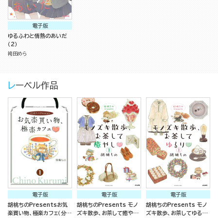
電子版
ゆるふわと情熱のあいだ
（2）
袴田めら
レーベル作品
電子版
電子版
電子版
胡桃ちのPresentsお気
胡桃ちのPresents モノ
胡桃ちのPresents モノ
楽買い物、極楽カフェ（分冊
ズキ散歩、お茶して癒やし
ズキ散歩、お茶してゆるり