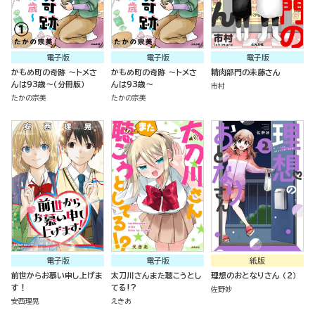
電子版
電子版
電子版
かもめ町の奇跡 ～トメさ
かもめ町の奇跡 ～トメさ
精肉部門の未藤さん
んは93歳～（分冊版）
んは93歳～
市村
たかの宗美
たかの宗美
電子版
電子版
紙版
前世からお慕い申し上げま
太刀川さんまた聴こうとし
理想のおとなりさん （2）
す！
てる!?
佐野妙
安西理晃
えきあ