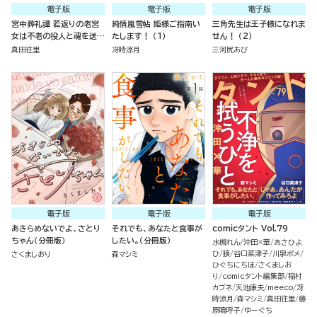
電子版
電子版
電子版
宮中葬礼譚 若返りの老宮
純情嵐雪帖 姫様ご指南い
三角先生は王子様になれま
女は不老の役人と魂を送る
たします！ （1）
せん！ （2）
（分冊版）
真田往里
冴時涼月
三河尻あび
電子版
電子版
電子版
あきらめないでよ、さとり
それでも、あなたと食事が
comicタント Vol.79
ちゃん（分冊版）
したい。（分冊版）
水槻れん
沖田×華
あさひよ
ひ
狼
谷口菜津子
川泉ポメ
さくましおり
森マシミ
ひぐちにちほ
さくましお
り
comicタント編集部
稲村
カブネ
天池康夫
meeco
冴
時涼月
森マシミ
真田往里
藤
原嗚呼子
ゆーぐち