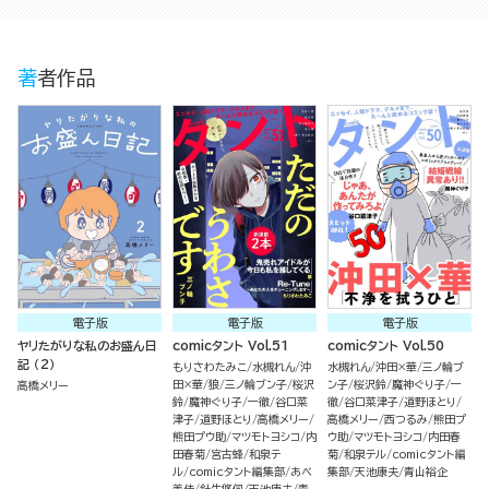
著者作品
電子版
電子版
電子版
ヤリたがりな私のお盛ん日
comicタント Vol.51
comicタント Vol.50
記 （2）
もりさわたみこ
水槻れん
沖
水槻れん
沖田×華
三ノ輪ブ
田×華
狼
三ノ輪ブン子
桜沢
ン子
桜沢鈴
魔神ぐり子
一
高橋メリー
鈴
魔神ぐり子
一徹
谷口菜
徹
谷口菜津子
道野ほとり
津子
道野ほとり
高橋メリー
高橋メリー
西つるみ
熊田プ
熊田プウ助
マツモトヨシコ
内
ウ助
マツモトヨシコ
内田春
田春菊
宮古蜂
和泉テ
菊
和泉テル
comicタント編
ル
comicタント編集部
あべ
集部
天池康夫
青山裕企