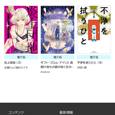
電子版
電子版
電子版
炎上団地 （3）
ギフト・フロム・アイリス 夜
不浄を拭うひと （9）
明け待ちの君が咲く日の物
水槻れん
稲村カブネ
沖田×華
語 （1）
meeco
コンテンツ
最新情報