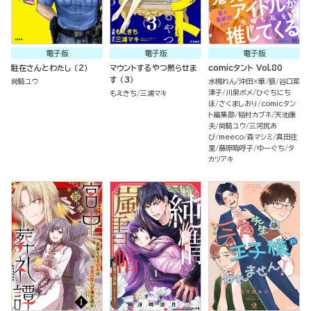
電子版
電子版
電子版
駐在さんとわたし （2）
マウントするやつ黙らせま
comicタント Vol.80
す （3）
尚騎ユウ
水槻れん
沖田×華
狼
谷口菜
津子
川泉ポメ
ひぐちにち
もえきち
三浦マキ
ほ
さくましおり
comicタン
ト編集部
稲村カブネ
天池康
夫
尚騎ユウ
三河尻あ
び
meeco
森マシミ
真田往
里
藤原嗚呼子
ゆーぐち
タ
カツアキ