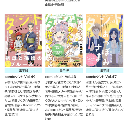
美佳
針生悠伺
天池康夫
青
山裕企
岩波明
電子版
電子版
電子版
comicタント Vol.49
comicタント Vol.48
comicタント Vol.47
水槻れん
沖田×華
三ノ輪ブ
水槻れん
鹿吉てとら
沖田×
水槻れん
鹿吉てとら
沖田×
ン子
桜沢鈴
一徹
谷口菜津
華
一徹
谷口菜津子
東條さ
華
一徹
東條さち子
高橋メリ
子
道野ほとり
東條さち子
ち子
高橋メリー
英治あかり
ー
英治あかり
西つるみ
大
高橋メリー
西つるみ
大塚み
西つるみ
大塚みちこ
熊田プ
塚みちこ
熊田プウ助
あさひ
ちこ
熊田プウ助
内田春菊
ウ助
あさひゆり
マツモトヨシ
ゆり
内田春菊
宮古蜂
和泉
宮古蜂
和泉テル
comicタン
コ
内田春菊
宮古蜂
和泉テ
テル
comicタント編集部
天
ト編集部
天池康夫
青山裕
ル
comicタント編集部
天池
池康夫
青山裕企
黄山ジュン
企
岩波明
康夫
青山裕企
黄山ジュン
岩
岩波明
波明