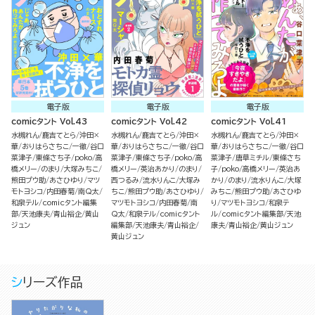
電子版
電子版
電子版
comicタント Vol.43
comicタント Vol.42
comicタント Vol.41
水槻れん
鹿吉てとら
沖田×
水槻れん
鹿吉てとら
沖田×
水槻れん
鹿吉てとら
沖田×
華
おりはらさちこ
一徹
谷口
華
おりはらさちこ
一徹
谷口
華
おりはらさちこ
一徹
谷口
菜津子
東條さち子
poko
高
菜津子
東條さち子
poko
高
菜津子
唐草ミチル
東條さち
橋メリー
のまり
大塚みちこ
橋メリー
英治あかり
のまり
子
poko
高橋メリー
英治あ
熊田プウ助
あさひゆり
マツ
西つるみ
流水りんこ
大塚み
かり
のまり
流水りんこ
大塚
モトヨシコ
内田春菊
南Q太
ちこ
熊田プウ助
あさひゆり
みちこ
熊田プウ助
あさひゆ
和泉テル
comicタント編集
マツモトヨシコ
内田春菊
南
り
マツモトヨシコ
和泉テ
部
天池康夫
青山裕企
黄山
Q太
和泉テル
comicタント
ル
comicタント編集部
天池
ジュン
編集部
天池康夫
青山裕企
康夫
青山裕企
黄山ジュン
黄山ジュン
シリーズ作品