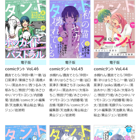
電子版
電子版
電子版
comicタント Vol.46
comicタント Vol.45
comicタント Vol.44
鹿吉てとら
沖田×華
一徹
谷
水槻れん
鹿吉てとら
沖田×
水槻れん
鹿吉てとら
沖田×
口菜津子
東條さち子
高橋メ
華
おりはらさちこ
一徹
谷口
華
おりはらさちこ
一徹
谷口
リー
英治あかり
西つるみ
大
菜津子
東條さち子
poko
高
菜津子
poko
高橋メリー
英
塚みちこ
熊田プウ助
あさひ
橋メリー
英治あかり
大塚み
治あかり
西つるみ
大塚みち
ゆり
マツモトヨシコ
内田春
ちこ
熊田プウ助
あさひゆり
こ
熊田プウ助
あさひゆり
マ
菊
宮古蜂
comicタント編集
マツモトヨシコ
内田春菊
宮
ツモトヨシコ
内田春菊
南Q
部
天池康夫
青山裕企
黄山
古蜂
和泉テル
comicタント
太
宮古蜂
和泉テル
comic
ジュン
岩波明
編集部
天池康夫
青山裕企
タント編集部
天池康夫
青山
黄山ジュン
岩波明
裕企
黄山ジュン
岩波明