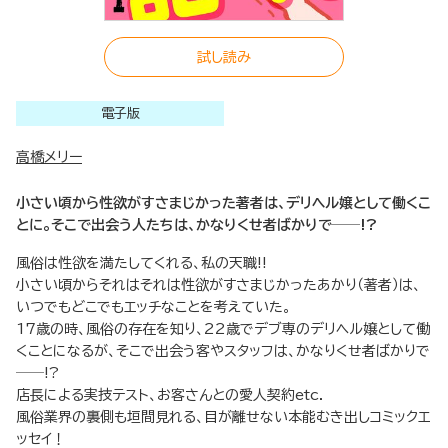
試し読み
電子版
高橋メリー
小さい頃から性欲がすさまじかった著者は、デリヘル嬢として働くこ
とに。そこで出会う人たちは、かなりくせ者ばかりで──!?
風俗は性欲を満たしてくれる、私の天職!!
小さい頃からそれはそれは性欲がすさまじかったあかり（著者）は、
いつでもどこでもエッチなことを考えていた。
17歳の時、風俗の存在を知り、22歳でデブ専のデリヘル嬢として働
くことになるが、そこで出会う客やスタッフは、かなりくせ者ばかりで
──!?
店長による実技テスト、お客さんとの愛人契約etc.
風俗業界の裏側も垣間見れる、目が離せない本能むき出しコミックエ
ッセイ！