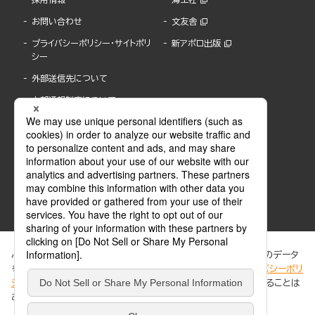
お問い合わせ
文友舎
プライバシーポリシー・サイトポリ
新アポロ出版
シー
外部送信先について
内部通報制度について
ぶんか社が運営するサイトでは、利便性向上のためにCookie等のデータ
を使用しています。 当社のCookieについての詳細は、「
プライバシーポリ
シー
」をご覧ください。当サイトでは、訪問者の個人情報を追跡することは
ABJマークは、この電子書店・電子書籍配信サービスが、著作権者からコンテンツ使用許諾を
ありません。
得た正規版配信サービスであることを示す登録商標(登録番号 第6091713号)です。
ABJマークの詳細、ABJマークを掲示しているサービスの一覧はこちら。