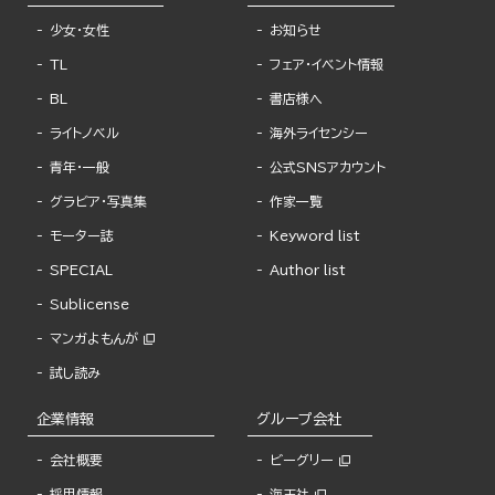
少女・女性
お知らせ
TL
フェア・イベント情報
BL
書店様へ
ライトノベル
海外ライセンシー
青年・一般
公式SNSアカウント
グラビア・写真集
作家一覧
モーター誌
Keyword list
SPECIAL
Author list
Sublicense
マンガよもんが
試し読み
企業情報
グループ会社
会社概要
ビーグリー
採用情報
海王社