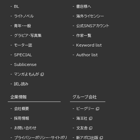
BL
書店様へ
ライトノベル
海外ライセンシー
青年・一般
公式SNSアカウント
グラビア・写真集
作家一覧
モーター誌
Keyword list
SPECIAL
Author list
Sublicense
マンガよもんが
試し読み
企業情報
グループ会社
会社概要
ビーグリー
採用情報
海王社
お問い合わせ
文友舎
プライバシーポリシー・サイトポリ
新アポロ出版