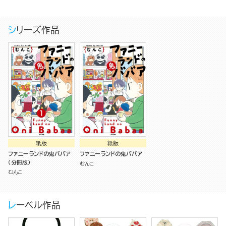
シリーズ作品
紙版
紙版
ファニーランドの鬼ババア
ファニーランドの鬼ババア
（分冊版）
むんこ
むんこ
レーベル作品