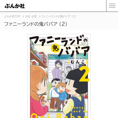
ぶんか社TOP
少女・女性
ファニーランドの鬼ババア （2）
ファニーランドの鬼ババア （2）