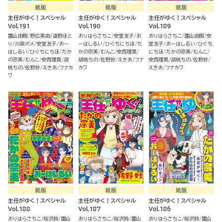
紙版
紙版
紙版
主任がゆく！スペシャル
主任がゆく！スペシャル
主任がゆく！スペシャル
Vol.191
Vol.190
Vol.189
園山由樹
野広実由
道野ほと
おりはらさちこ
安堂友子
お
おりはらさちこ
園山由樹
安
り
川泉ポメ
安堂友子
おー
ーはしるい
ひぐちにちほ
た
堂友子
おーはしるい
ひぐち
はしるい
ひぐちにちほ
たか
かの宗美
むんこ
安西理晃
にちほ
たかの宗美
むんこ
の宗美
むんこ
安西理晃
胡
胡桃ちの
佐野妙
えきあ
フナ
安西理晃
胡桃ちの
佐野妙
桃ちの
佐野妙
えきあ
フナカ
カワ
えきあ
フナカワ
ワ
紙版
紙版
紙版
主任がゆく！スペシャル
主任がゆく！スペシャル
主任がゆく！スペシャル
Vol.188
Vol.187
Vol.186
おりはらさちこ
桜沢鈴
園山
おりはらさちこ
桜沢鈴
園山
おりはらさちこ
桜沢鈴
園山