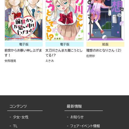
電子版
電子版
紙版
前世からお慕い申し上げま
太刀川さんまた聴こうとし
理想のおとなりさん （2）
す！
てる!?
佐野妙
安西理晃
えきあ
コンテンツ
最新情報
少女・女性
お知らせ
TL
フェア・イベント情報