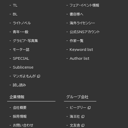
TL
フェア・イベント情報
BL
書店様へ
ライトノベル
海外ライセンシー
青年・一般
公式SNSアカウント
グラビア・写真集
作家一覧
モーター誌
Keyword list
SPECIAL
Author list
Sublicense
マンガよもんが
試し読み
企業情報
グループ会社
会社概要
ビーグリー
採用情報
海王社
お問い合わせ
文友舎