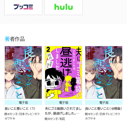
著者作品
電子版
電子版
電子版
良いこと悪いこと （1）
夫にゴミ箱扱いされてまし
良いこと悪いこと（分冊版）
たが、昼逃げしました。
眠ヰセン子
日本テレビ
ガク
眠ヰセン子
日本テレビ
ガク
（2）
カワサキ
カワサキ
眠ヰセン子
和花