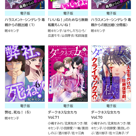
電子版
電子版
電子版
ハラスメント・シンデレラ 毒
「いいね！」のためなら無断
ハラスメント・シンデレラ 毒
親からの脱出婚 （1）
転載もいいね！
親からの脱出婚（分冊版）
眠ヰセン子
眠ヰセン子
はやしだちひろ
眠ヰセン子
瓜渡モモ
山田芽衣
和田海里
電子版
電子版
電子版
弊社、死ね！ （6）
ダークネスな女たち
ダークネスな女たち
Vol.71
Vol.70
眠ヰセン子
小嶋すみれ
北実知あつき
眠
小嶋すみれ
北実知あつき
眠
ヰセン子
小田原愛
一軸
黒田
ヰセン子
小田原愛
黒田しの
しのぶ
酒川郁子
佐々江典
ぶ
酒川郁子
佐々江典子
ダ