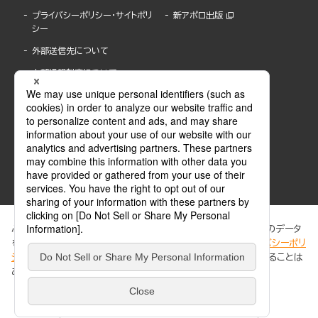
プライバシーポリシー・サイトポリ
新アポロ出版
シー
外部送信先について
内部通報制度について
ぶんか社が運営するサイトでは、利便性向上のためにCookie等のデータ
を使用しています。 当社のCookieについての詳細は、「
プライバシーポリ
シー
」をご覧ください。当サイトでは、訪問者の個人情報を追跡することは
ABJマークは、この電子書店・電子書籍配信サービスが、著作権者からコンテンツ使用許諾を
ありません。
得た正規版配信サービスであることを示す登録商標(登録番号 第6091713号)です。
ABJマークの詳細、ABJマークを掲示しているサービスの一覧はこちら。
https://aebs.or.jp/
同意する