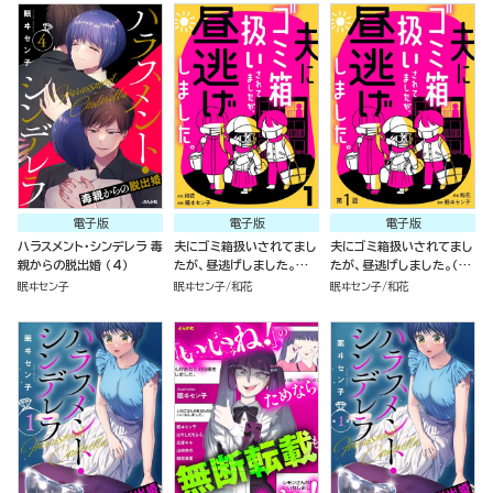
電子版
電子版
電子版
ハラスメント・シンデレラ 毒
夫にゴミ箱扱いされてまし
夫にゴミ箱扱いされてまし
親からの脱出婚 （4）
たが、昼逃げしました。
たが、昼逃げしました。（分
（1）
冊版）
眠ヰセン子
眠ヰセン子
和花
眠ヰセン子
和花