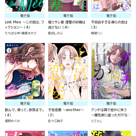
電子版
電子版
電子版
Link Mee ～この恋は、フ
嗤うサレ妻 復讐の好機は
不自由すぎる僕らの恋は
ィクション～ （4）
逃さない （4）
（3）
たちばな梓
榛葉あかさ
黒田しのぶ
晴瀬リン
電子版
電子版
電子版
飲んで、滑って、奈落まで。
子宮恋愛 ～another～
アンチは隣で密かに笑う
（4）
（2）
～優先席に座っただけなの
に～ （2）
嬉野めぐみ
佐々江典子
とさとし