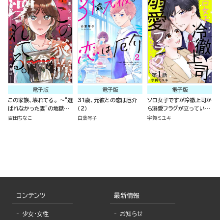
電子版
電子版
電子版
この家族、壊れてる。 ～“選
31歳、元彼との恋は厄介
ソロ女子ですが冷徹上司か
ばれなかった妻”の地獄～
（2）
ら溺愛フラグが立っていま
（分冊版）
す…!?（分冊版）
百田ちなこ
白葉琴子
宇賀ミユキ
コンテンツ
最新情報
少女・女性
お知らせ