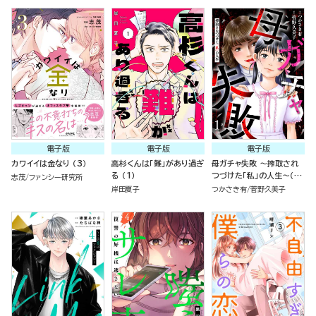
電子版
電子版
電子版
カワイイは金なり （3）
高杉くんは「難」があり過ぎ
母ガチャ失敗 ～搾取され
る （1）
つづけた「私」の人生～（分
志茂
ファンシー研究所
冊版）
岸田夏子
つかさき有
菅野久美子