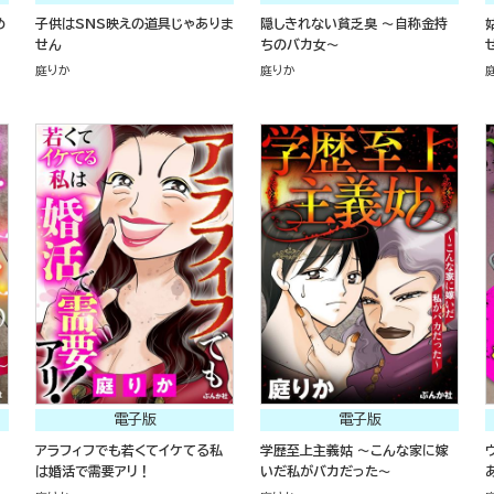
め
子供はSNS映えの道具じゃありま
隠しきれない貧乏臭 ～自称金持
せん
ちのバカ女～
庭りか
庭りか
電子版
電子版
アラフィフでも若くてイケてる私
学歴至上主義姑 ～こんな家に嫁
は婚活で需要アリ！
いだ私がバカだった～