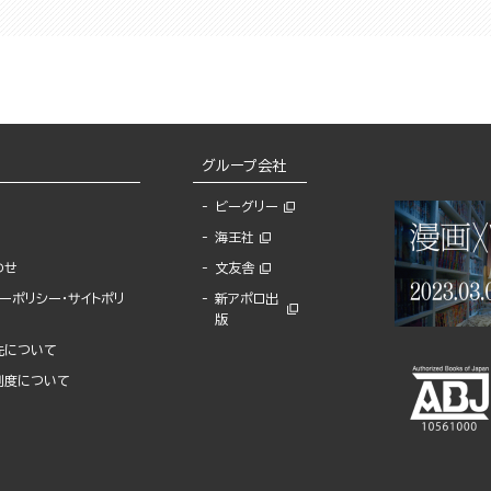
グループ会社
ビーグリー
海王社
わせ
文友舎
ーポリシー・サイトポリ
新アポロ出
版
先について
制度について