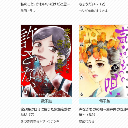
私のこと、かわいいだけだと思っ
ちょうだい～ （2）
てた？～ （8）
前田アラン
ヨシダ有希
すけきよ
電子版
電子版
家政婦クロミは腐った家族を許さ
声なきものの唄～瀬戸内の女郎
ない （7）
屋～ （32）
きづきあきら＋サトウナンキ
安武わたる