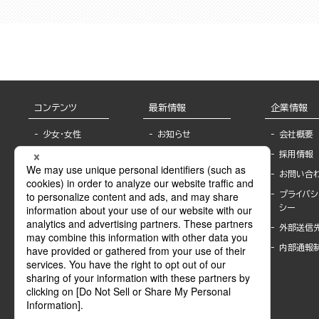
コンテンツ
最新情報
企業情報
少女・女性
お知らせ
会社概要
TL
フェア・イベント情
採用情報
報
BL
お問い合
書店様へ
ライトノベル
プライバシ
海外ライセンシー
シー
青年・一般
公式SNSアカウ
外部送信
グラビア・写真
ント
集
内部通報
作家一覧
モーター誌
Keyword list
SPECIAL
Author list
Sublicense