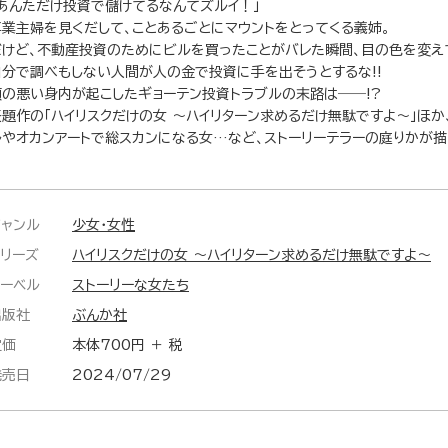
「あんただけ投資で儲けてるなんてズルイ！」
専業主婦を見くだして、ことあるごとにマウントをとってくる義姉。
だけど、不動産投資のためにビルを買ったことがバレた瞬間、目の色を変え
自分で調べもしない人間が人の金で投資に手を出そうとするな!!
頭の悪い身内が起こしたギョーテン投資トラブルの末路は――!?
表題作の「ハイリスクだけの女 ～ハイリターン求めるだけ無駄ですよ～」ほ
ルやオカンアートで総スカンになる女…など、ストーリーテラーの庭りかが
ジャンル
少女・女性
シリーズ
ハイリスクだけの女 ～ハイリターン求めるだけ無駄ですよ～
レーベル
ストーリーな女たち
出版社
ぶんか社
定価
本体700円 ＋ 税
発売日
2024/07/29