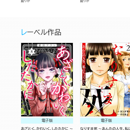
庭りか
庭りか
レーベル作品
電子版
電子版
あざとく、かわいく、したたかに ～
なりすま死 ～あんたの人生、私