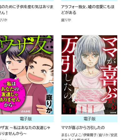
姑のために子供を産む気はありま
アラフォー独女、嘘の恋愛にもほ
せん！
どがある
庭りか
庭りか
電子版
電子版
ウザ友 ～私はあなたの友達じゃ
ママが喜ぶから万引したの
ありませんから～
まるいぴよこ
伊東爾子
庭りか
安武