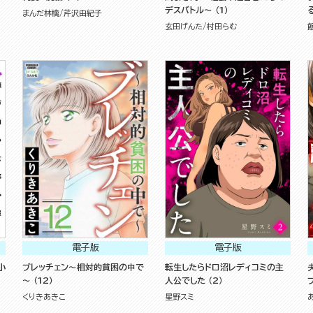
デスバトル～ （1）
まんだ林檎
芹沢由紀子
玄田げんた
村田らむ
電子版
電子版
小
ブレッチェン～相対的貧困の中で
転生したらドロ沼レディコミの主
～ （12）
人公でした （2）
くりきあきこ
星野スミ