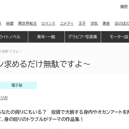
履歴
係
純愛
異世界転生
ロマンス
コメディ
王子
浮気
勇者
ほのぼ
ライトノベル
青年・一般
グラビア・写真集
モーター誌
け無駄ですよ～
ーン求めるだけ無駄ですよ～
電子版
庭りか
あなたの周りにもいる？ 投資で大損する身内やオカンアートを
ど、身の回りのトラブルがテーマの作品集！