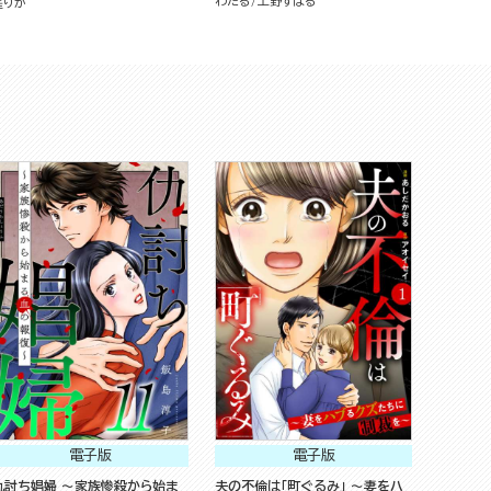
わたる
上野すばる
庭りか
電子版
電子版
仇討ち娼婦 ～家族惨殺から始ま
夫の不倫は「町ぐるみ」 ～妻をハ