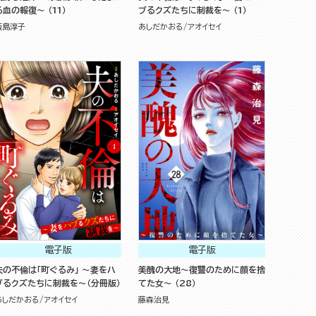
る血の報復～ （11）
ブるクズたちに制裁を～ （1）
飯島淳子
あしだかおる
アオイセイ
電子版
電子版
夫の不倫は「町ぐるみ」 ～妻をハ
美醜の大地～復讐のために顔を捨
ブるクズたちに制裁を～（分冊版）
てた女～ （28）
あしだかおる
アオイセイ
藤森治見