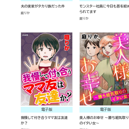
夫の実家がタカり族だった件
モンスター社員に今日も首を絞
られてます
庭りか
庭りか
電子版
電子版
我慢して付き合うママ友は友達
美人様のお幸せ ～勝ち組気取り
か？
のイタい女～