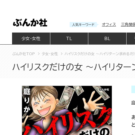
オフィス
三角関
人気キーワード
少女・女性
TL
BL
ぶんか社TOP
少女・女性
ハイリスクだけの女 ～ハイリターン求めるだ
ハイリスクだけの女 ～ハイリタ