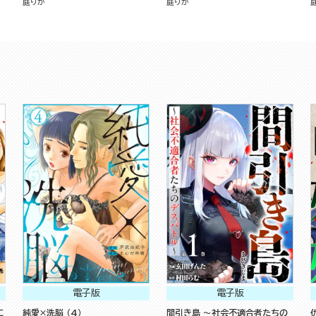
庭りか
庭りか
電子版
電子版
に
純愛×洗脳 （4）
間引き島 ～社会不適合者たちの