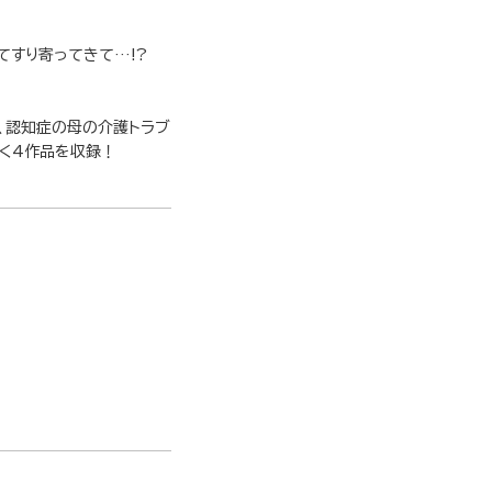
てすり寄ってきて…!?
か、認知症の母の介護トラブ
描く4作品を収録！