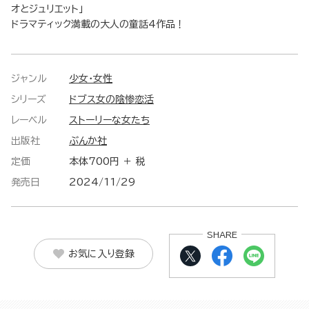
オとジュリエット」
ドラマティック満載の大人の童話4作品！
ジャンル
少女・女性
シリーズ
ドブス女の陰惨恋活
レーベル
ストーリーな女たち
出版社
ぶんか社
定価
本体700円 ＋ 税
発売日
2024/11/29
SHARE
お気に入り登録