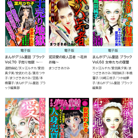
電子版
電子版
電子版
まんがグリム童話 ブラック
泥沼愛の殺人芸者 ～花井
まんがグリム童話 ブラック
Vol.70 子売り地獄 ～無
お梅～
Vol.68 女帝たちの復讐
戸籍幼児！ 臓器売買！ 強
遠野麻紀
天ヶ江ルチカ
愛田
まつざきあけみ
天ヶ江ルチカ
愛田真夕美
ま
制売春！～
真夕美
安武わたる
葉月つや
つざきあけみ
岡田純子
本橋
子
まつざきあけみ
空路
本
馨子
川崎三枝子
つか絵夢
橋馨子
まんがグリム童話 ブラ
子
まんがグリム童話 ブラック
ック編集部
編集部