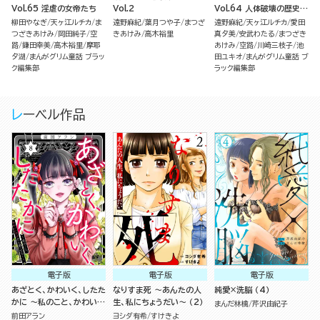
Vol.65 淫虐の女帝たち
Vol.2
Vol.64 人体破壊の歴史
～纏足！ 割礼！ 人体実
柳田やなぎ
天ヶ江ルチカ
ま
遠野麻紀
葉月つや子
まつざ
遠野麻紀
天ヶ江ルチカ
愛田
験！
つざきあけみ
岡田純子
空
きあけみ
高木裕里
真夕美
安武わたる
まつざき
路
鎌田幸美
高木裕里
摩耶
あけみ
空路
川崎三枝子
池
夕湖
まんがグリム童話 ブラッ
田ユキオ
まんがグリム童話 ブ
ク編集部
ラック編集部
レーベル作品
電子版
電子版
電子版
あざとく、かわいく、したた
なりすま死 ～あんたの人
純愛×洗脳 （4）
かに ～私のこと、かわいい
生、私にちょうだい～ （2）
まんだ林檎
芹沢由紀子
だけだと思ってた？～
前田アラン
ヨシダ有希
すけきよ