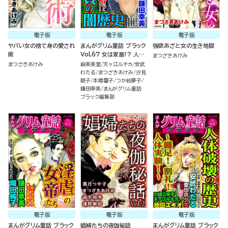
電子版
電子版
電子版
ヤバい女の捨て身の愛され
まんがグリム童話 ブラック
強欲あざと女の生き地獄
術
Vol.67 女は家畜!? 人身
まつざきあけみ
売買の闇歴史
まつざきあけみ
麻実美里
天ヶ江ルチカ
安武
わたる
まつざきあけみ
汐見
朝子
本橋馨子
つか絵夢子
鎌田幸美
まんがグリム童話
ブラック編集部
電子版
電子版
電子版
まんがグリム童話 ブラック
娼婦たちの夜伽秘話
まんがグリム童話 ブラック