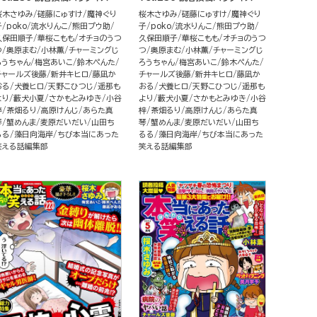
桜木さゆみ
磋藤にゅすけ
魔神ぐり
桜木さゆみ
磋藤にゅすけ
魔神ぐり
子
poko
流水りんこ
熊田プウ助
子
poko
流水りんこ
熊田プウ助
久保田順子
華桜こもも
オチョのうつ
久保田順子
華桜こもも
オチョのうつ
つ
奥原まむ
小林薫
チャーミングじ
つ
奥原まむ
小林薫
チャーミングじ
ろうちゃん
梅宮あいこ
鈴木ぺんた
ろうちゃん
梅宮あいこ
鈴木ぺんた
チャールズ後藤
新井キヒロ
藤凪か
チャールズ後藤
新井キヒロ
藤凪か
おる
犬養ヒロ
天野こひつじ
遥那も
おる
犬養ヒロ
天野こひつじ
遥那も
より
藪犬小夏
さかもとみゆき
小谷
より
藪犬小夏
さかもとみゆき
小谷
梓
茶畑るり
高原けんじ
あらた真
梓
茶畑るり
高原けんじ
あらた真
琴
蟹めんま
麦原だいだい
山田ち
琴
蟹めんま
麦原だいだい
山田ち
るる
藻日向海岸
ちび本当にあった
るる
藻日向海岸
ちび本当にあった
笑える話編集部
笑える話編集部