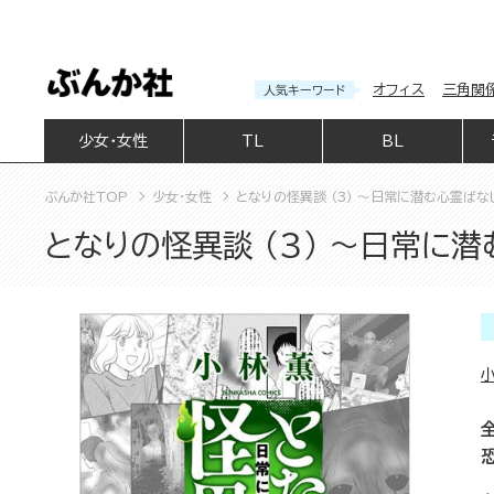
オフィス
三角関
人気キーワード
少女・女性
TL
BL
ぶんか社TOP
少女・女性
となりの怪異談 （3） ～日常に潜む心霊ばな
となりの怪異談 （3） ～日常に