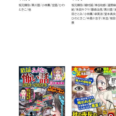
坂元輝弥
黒川晋
小林薫
空路
ひわ
坂元輝弥
細村誠
神谷和都
遠野麻
ときこ
他
紀
朱目キクヤ
藤森治見
黒川晋
田さとみ
小林薫
卓美涼
堂本真央
ひわときこ
中島十志子
未浩
有田
景