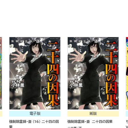
電子版
紙版
強制除霊師・斎 （16） 二十四の因
強制除霊師・斎 二十四の因果
果