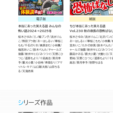
電子版
紙版
本当にあった笑える話 みんなの
ちび本当にあった笑える話
怖い話2024→2025冬
Vol.230 秋の夜長の恐怖ばな
桜木さゆみ
三ノ輪ブン子
流水りん
桜木さゆみ
流水りんこ
北沢バン
こ
熊田プウ助
おーはしるい
華桜こ
おーはしるい
華桜こもも
小林薫
もも
千石のりお
奥原まむ
小林薫
宮あいこ
たかの宗美
鈴木ぺんた
梅宮あいこ
鈴木ぺんた
チャールズ
ャールズ後藤
新井キヒロ
みつつぐ
後藤
新井キヒロ
みつつぐ
天野こひ
藤凪かおる
薮犬小夏
犬養ヒロ
又
つじ
遥那もより
十凪高志
美月李
野尚
天野こひつじ
遥那もより
十
予
藪犬小夏
小谷梓
茶畑るり
アマ
高志
美月李予
笹野ちはる
ットル・キナ
山口敏太郎
山田ちる
る
天海杏菜
シリーズ作品