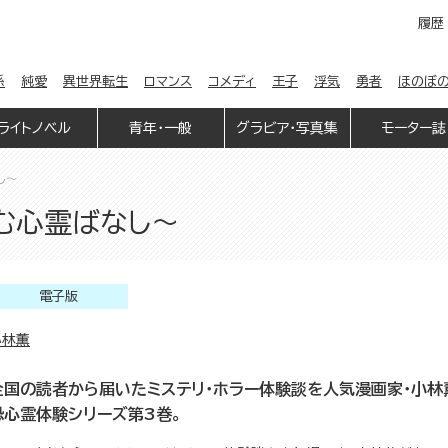
履歴
係
純愛
異世界転生
ロマンス
コメディ
王子
浮気
勇者
ほのぼ
ライトノベル
青年・一般
グラビア・写真集
モーター誌
し～
潜む心霊ばなし～
電子版
小林薫
全国の読者から届いたミステリ・ホラー体験談を人気漫画家・小林
恐心霊体験シリーズ第3巻。