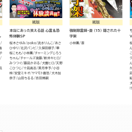
紙版
紙版
本当にあった笑える話 心霊＆恐
強制除霊師・斎 （15） 隠された十
し
怖体験SP
字架
ビ
桜木さゆみ
poko
流水りんこ
あさ
小林薫
斎
梅
ひゆり
北沢バンビ
久保田順子
華
チ
桜こもも
小林薫
チャーミングじろう
ちゃん
チャールズ後藤
新井キヒロ
みつつぐ
藤凪かおる
犬養ヒロ
天野
凪
こひつじ
十凪高志
美月李予
小谷
梓
安堂ミキオ
ヤマモト喜怒
犬木加
奈子
山田ちるる
吉田博嗣