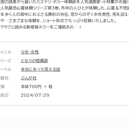
全国の読者から届いたミステリ・ホラー体験談を人気漫画家・小林薫がお届け
大人気最恐心霊体験シリーズ第3巻。市井の人びとが体験した、心霊＆不思
前を歩く人の背中におぶさる異形の存在、窓からのぞく中年男性、死を迎え
もや…さまざまな体験を、ショート形式でたっぷり収録いたしました。
サクサクと読める新感覚ホラーをご堪能あれ…！
ジャンル
少女・女性
シリーズ
となりの怪異談
レーベル
本当にあった笑える話
出版社
ぶんか社
定価
本体700円 ＋ 税
発売日
2024/07/29