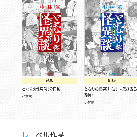
紙版
紙版
となりの怪異談（分冊版）
となりの怪異談 （2） ～忍び寄る
恐怖～
小林薫
小林薫
レーベル作品