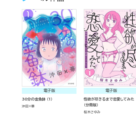
電子版
電子版
30分の金魚鉢 （1）
性欲が尽きるまで恋愛してみた
（分冊版）
沖田×華
桜木さゆみ