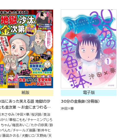
紙版
電子版
本当にあった笑える話 地獄の沙
30分の金魚鉢（分冊版）
汰も金次第 ～お金にまつわるウ
沖田×華
ラ話大集合～
桜木さゆみ
沖田×華
桜沢鈴
英治
あかり
華桜こもも
チャーミングじろ
うちゃん
梅宮あいこ
たかの宗美
鈴
木ぺんた
チャールズ後藤
新井キヒ
ロ
藤凪かおる
犬養ヒロ
又野尚
天