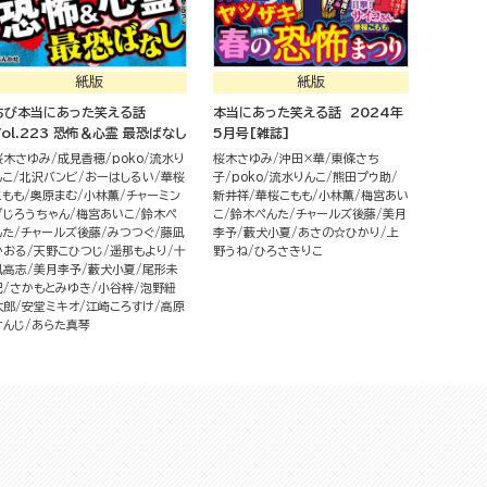
紙版
紙版
ちび本当にあった笑える話
本当にあった笑える話 2024年
Vol.223 恐怖＆心霊 最恐ばなし
5月号[雑誌]
桜木さゆみ
成見香穂
poko
流水り
桜木さゆみ
沖田×華
東條さち
んこ
北沢バンビ
おーはしるい
華桜
子
poko
流水りんこ
熊田プウ助
こもも
奥原まむ
小林薫
チャーミン
新井祥
華桜こもも
小林薫
梅宮あい
グじろうちゃん
梅宮あいこ
鈴木ぺ
こ
鈴木ぺんた
チャールズ後藤
美月
んた
チャールズ後藤
みつつぐ
藤凪
李予
藪犬小夏
あさの☆ひかり
上
かおる
天野こひつじ
遥那もより
十
野うね
ひろさきりこ
凪高志
美月李予
藪犬小夏
尾形未
紀
さかもとみゆき
小谷梓
泡野紐
太郎
安堂ミキオ
江崎ころすけ
高原
けんじ
あらた真琴